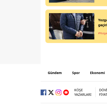
Yozga
geçiri
#Yozga
Gündem
Spor
Ekonomi
KÖŞE
DÖV
YAZARLARI
FİYA