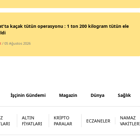
Samsun
Siirt
t'ta kaçak tütün operasyonu : 1 ton 200 kilogram tütün ele
ldi
Sinop
t
/ 05 Ağustos 2026
Sivas
Tekirdağ
Tokat
Trabzon
İşçinin Gündemi
Magazin
Dünya
Sağlık
Tunceli
Şanlıurfa
İZ
ALTIN
KRİPTO
NAMAZ
ECZANELER
TLARI
FİYATLARI
PARALAR
VAKİTLER
Uşak
Van