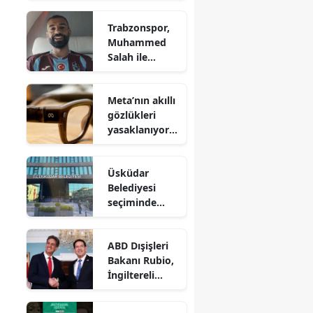
Trabzonspor,
Muhammed
Salah ile
transfer
görüşmelerine
Meta’nın akıllı
başladı mı?
gözlükleri
Kombine ve
yasaklanıyor
forma satış
mu?
noktalarında
Avrupa'da
yoğunluk
Üsküdar
mahremiyet
Belediyesi
krizine neden
seçiminde
oldu
tansiyon
yükseldi !
ABD Dışişleri
Mecliste
Bakanı Rubio,
arbede çıktı
İngiltereli
mevkidaşıyla
görüştü