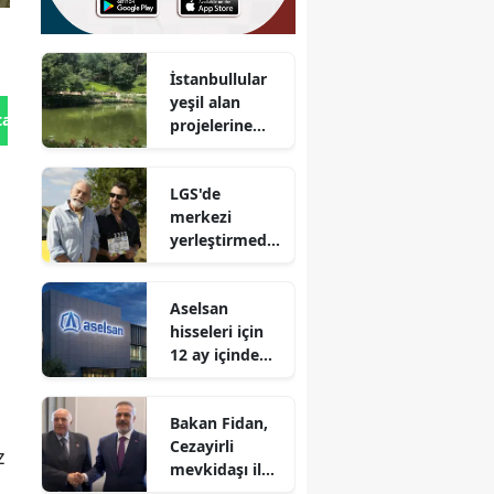
İstanbullular
yeşil alan
tan Gönder
projelerine
neden daha
fazla oy verdi?
LGS'de
merkezi
yerleştirmede
doluluk oranı
%95,76 olarak
Aselsan
belirlendi
hisseleri için
12 ay içinde
beklenen
hedef fiyatlar
Bakan Fidan,
neler olabilir?
Cezayirli
z
mevkidaşı ile
bir arada