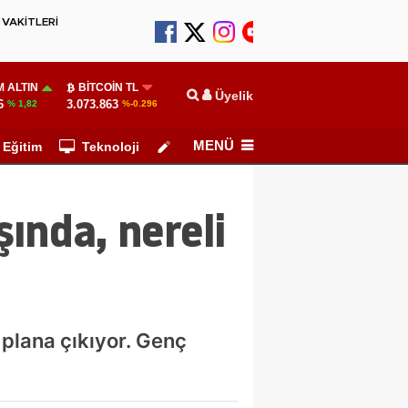
VAKİTLERİ
 ALTIN
BITCOIN TL
Üyelik
6
3.073.863
% 1,82
%-0.296
MENÜ
Eğitim
Teknoloji
Köşe Yazarları
şında, nereli
 plana çıkıyor. Genç