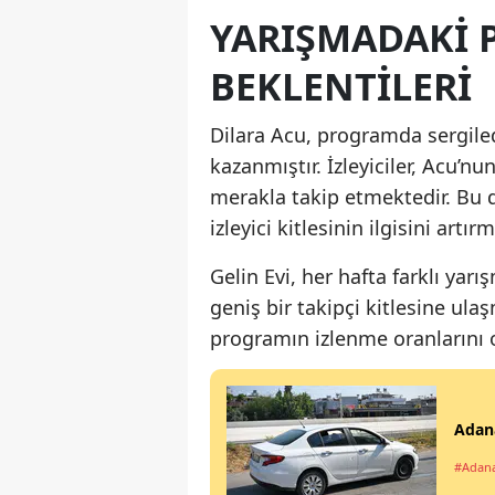
YARIŞMADAKI P
BEKLENTILERI
Dilara Acu, programda sergilediğ
kazanmıştır. İzleyiciler, Acu
merakla takip etmektedir. Bu 
izleyici kitlesinin ilgisini artır
Gelin Evi, her hafta farklı yar
geniş bir takipçi kitlesine ula
programın izlenme oranlarını 
Adana
#Adan