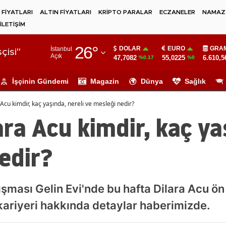
 FİYATLARI
ALTIN FİYATLARI
KRİPTO PARALAR
ECZANELER
NAMAZ 
İLETİŞİM
Adana
26
°
DOLAR
EURO
GRAM
İstanbul
Adıyaman
çisi"
Açık
47,7082
55,0225
6.610,5
%0.17
%0
Afyonkarahisar
İşçinin Gündemi
Magazin
Dünya
Sağlık
Ağrı
 Acu kimdir, kaç yaşında, nereli ve mesleği nedir?
Amasya
ara Acu kimdir, kaç ya
Ankara
edir?
Antalya
Artvin
şması Gelin Evi'nde bu hafta Dilara Acu ön
Aydın
kariyeri hakkında detaylar haberimizde.
Balıkesir