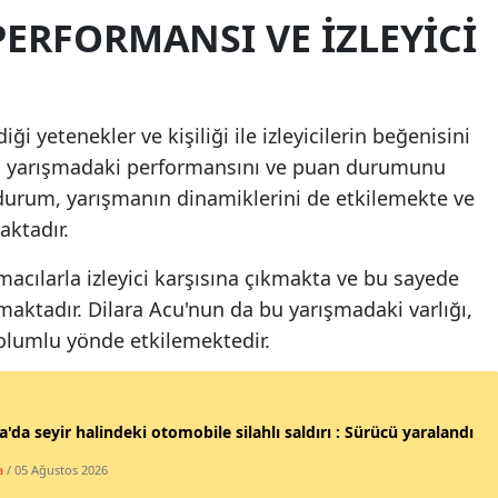
ERFORMANSI VE İZLEYICI
Malatya
Manisa
Kahramanmaraş
i yetenekler ve kişiliği ile izleyicilerin beğenisini
’nun yarışmadaki performansını ve puan durumunu
Mardin
durum, yarışmanın dinamiklerini de etkilemekte ve
Muğla
maktadır.
Muş
ışmacılarla izleyici karşısına çıkmakta ve bu sayede
şmaktadır. Dilara Acu'nun da bu yarışmadaki varlığı,
Nevşehir
olumlu yönde etkilemektedir.
Niğde
Ordu
'da seyir halindeki otomobile silahlı saldırı : Sürücü yaralandı
Rize
a
/ 05 Ağustos 2026
Sakarya