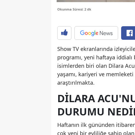
Okunma Süresi: 2 dk
Show TV ekranlarında izleyicile
programı, yeni haftaya iddialı 
isimlerden biri olan Dilara Acu
yaşamı, kariyeri ve memleketi h
araştırılmakta.
DILARA ACU'NU
DURUMU NEDI
Haftanın ilk gününden itibaren
çok yeni bir evliliğe sahip ola