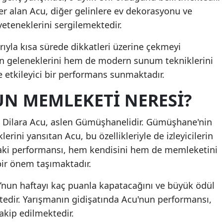
r alan Acu, diğer gelinlere ev dekorasyonu ve
Mersin
eteneklerini sergilemektedir.
İstanbul
rıyla kısa sürede dikkatleri üzerine çekmeyi
İzmir
n geleneklerini hem de modern sunum tekniklerini
re etkileyici bir performans sunmaktadır.
Kars
UN MEMLEKETI NERESI?
Kastamonu
Kayseri
i Dilara Acu, aslen Gümüşhanelidir. Gümüşhane'nin
lerini yansıtan Acu, bu özellikleriyle de izleyicilerin
Kırklareli
daki performansı, hem kendisini hem de memleketini
Kırşehir
ir önem taşımaktadır.
Kocaeli
Acu’nun haftayı kaç puanla kapatacağını ve büyük ödül
Konya
tedir. Yarışmanın gidişatında Acu'nun performansı,
takip edilmektedir.
Kütahya