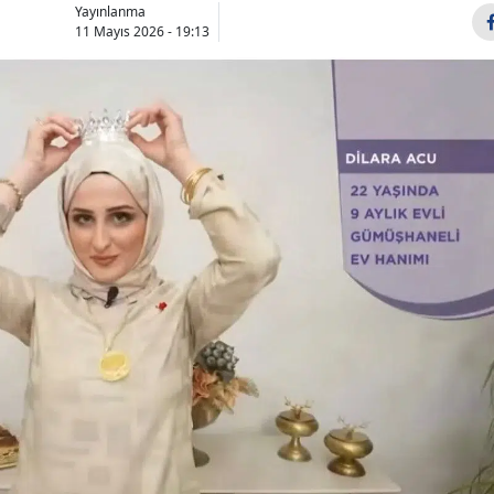
Yayınlanma
Bilecik
11 Mayıs 2026 - 19:13
Bingöl
Bitlis
Bolu
Burdur
Bursa
Çanakkale
Çankırı
Çorum
Denizli
Diyarbakır