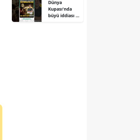
Dünya
Kupası'nda
büyü iddiası :
Futbolda
doğaüstü
güçler
tartışması