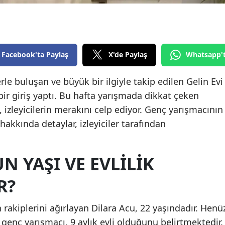
Edirne
Elazığ
Erzincan
Facebook'ta Paylaş
X'de Paylaş
Whatsapp'
Erzurum
rle buluşan ve büyük bir ilgiyle takip edilen Gelin Evi
bir giriş yaptı. Bu hafta yarışmada dikkat çeken
Eskişehir
, izleyicilerin merakını celp ediyor. Genç yarışmacının
Gaziantep
akkında detaylar, izleyiciler tarafından
Giresun
Gümüşhane
N YAŞI VE EVLILIK
Hakkari
R?
Hatay
 rakiplerini ağırlayan Dilara Acu, 22 yaşındadır. Henü
Isparta
n genç yarışmacı, 9 aylık evli olduğunu belirtmektedir.