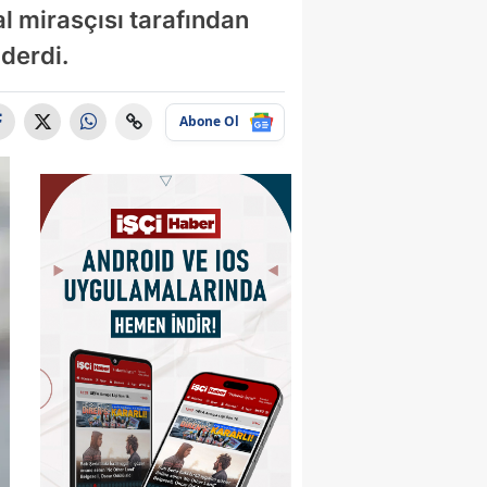
al mirasçısı tarafından
nderdi.
Abone Ol