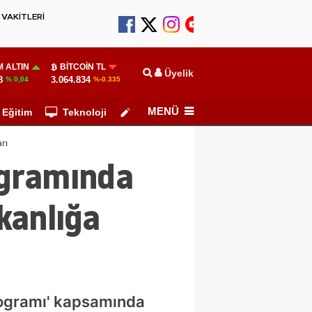
VAKİTLERİ
 ALTIN
BITCOIN TL
Üyelik
8
3.064.834
% 0,04
%-0.335
MENÜ
Eğitim
Teknoloji
Köşe Yazarları
rı
ogramında
kanlığa
rogramı' kapsamında