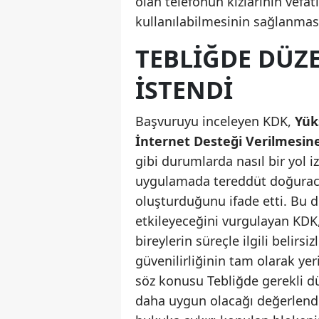
olan telefonun kızlarının vefat
kullanılabilmesinin sağlanmasın
TEBLIĞDE DÜZ
ISTENDI
Başvuruyu inceleyen KDK,
Yük
İnternet Desteği Verilmesine
gibi durumlarda nasıl bir yol
uygulamada tereddüt doğuraca
oluşturduğunu ifade etti. Bu du
etkileyeceğini vurgulayan KDK
bireylerin süreçle ilgili belirsi
güvenilirliğinin tam olarak yer
söz konusu Tebliğde gerekli dü
daha uygun olacağı değerlen