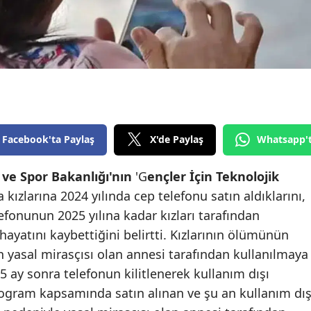
Edirne
Elazığ
Erzincan
Erzurum
Eskişehir
Facebook'ta Paylaş
X'de Paylaş
Whatsapp'
Gaziantep
 ve Spor Bakanlığı'nın
'G
ençler İçin Teknolojik
Giresun
kızlarına 2024 yılında cep telefonu satın aldıklarını,
efonunun 2025 yılına kadar kızları tarafından
Gümüşhane
 hayatını kaybettiğini belirtti. Kızlarının ölümünün
Hakkari
 yasal mirasçısı olan annesi tarafından kullanılmaya
5 ay sonra telefonun kilitlenerek kullanım dışı
Hatay
rogram kapsamında satın alınan ve şu an kullanım dış
Isparta