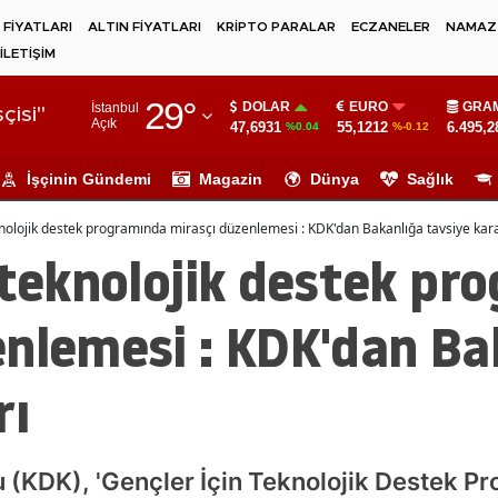
 FİYATLARI
ALTIN FİYATLARI
KRİPTO PARALAR
ECZANELER
NAMAZ 
İLETİŞİM
Adana
29
°
DOLAR
EURO
GRAM
İstanbul
Adıyaman
çisi"
Açık
47,6931
55,1212
6.495,2
%0.04
%-0.12
Afyonkarahisar
İşçinin Gündemi
Magazin
Dünya
Sağlık
Ağrı
knolojik destek programında mirasçı düzenlemesi : KDK'dan Bakanlığa tavsiye kara
Amasya
 teknolojik destek pr
Ankara
enlemesi : KDK'dan Ba
Antalya
rı
Artvin
Aydın
Balıkesir
 (KDK), 'Gençler İçin Teknolojik Destek P