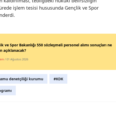
kaldırılması, tebliğdeki hukuki belirsizliğin
ürede işlem tesisi hususunda Gençlik ve Spor
Malatya
önderdi.
Manisa
Kahramanmaraş
Mardin
ik ve Spor Bakanlığı 550 sözleşmeli personel alımı sonuçları ne
Muğla
n açıklanacak?
dem
/ 01 Ağustos 2026
Muş
Nevşehir
amu denetçiliği kurumu
#KDK
Niğde
rogramı
Ordu
Rize
Sakarya