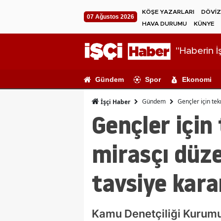
KÖŞE YAZARLARI
DÖVİZ
07 Ağustos 2026
HAVA DURUMU
KÜNYE
"Haberin İş
Gündem
Spor
Ekonomi
Gündem
Gençler için te
İşçi Haber
Gençler için
mirasçı düz
tavsiye kara
Kamu Denetçiliği Kurumu