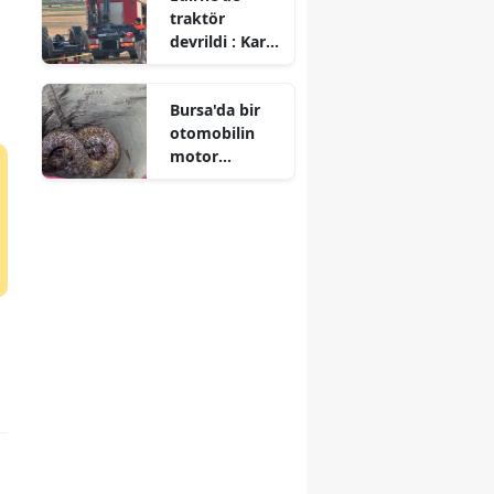
traktör
kuruldu
devrildi : Karı
koca hayatını
kaybetti
Bursa'da bir
otomobilin
motor
bölümüne
yılan girdi