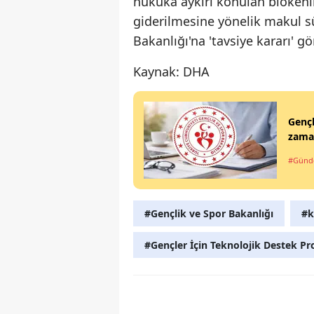
hukuka aykırı konulan blokenin 
giderilmesine yönelik makul s
Bakanlığı'na 'tavsiye kararı' g
Kaynak: DHA
Gençl
zama
#Gün
#Gençlik ve Spor Bakanlığı
#k
#Gençler İçin Teknolojik Destek P