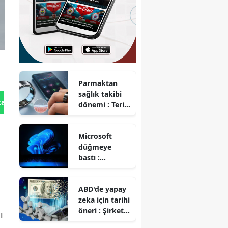
Parmaktan
sağlık takibi
tan Gönder
dönemi : Teri
analiz eden
akıllı yüzük
Microsoft
geliştirildi
düğmeye
bastı :
Windows 11
kullananlara
ABD'de yapay
'RAM'
zeka için tarihi
müjdesi!
öneri : Şirket
ı
hisselerinin