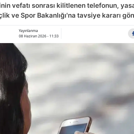
inin vefatı sonrası kilitlenen telefonun, yas
Bilecik
çlik ve Spor Bakanlığı'na tavsiye kararı gö
Bingöl
Bitlis
Yayınlanma
08 Haziran 2026 - 11:33
Bolu
Burdur
Bursa
Çanakkale
Çankırı
Çorum
Denizli
Diyarbakır