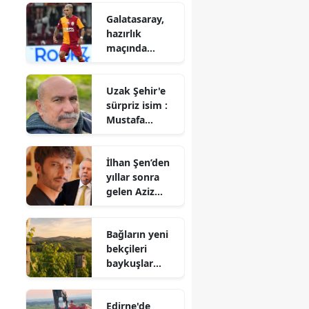
yarısı devlete
Galatasaray,
mi geçecek?
hazırlık
maçında
Rennes ile 3-3
berabere kaldı
Uzak Şehir'e
sürpriz isim :
Mustafa
Avkıran katıldı
İlhan Şen’den
yıllar sonra
gelen Aziz
Yıldırım itirafı!
Bağların yeni
bekçileri
baykuşlar
oldu : 500’den
fazla yuva
Edirne'de
kutusu