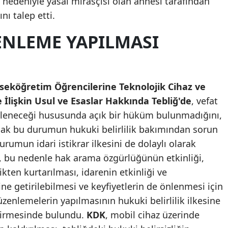
ı nedeniyle yasal mirasçısı olan annesi tarafından
Mersin
ı talep etti.
İstanbul
ENLEME YAPILMASI
İzmir
Kars
seköğretim Öğrencilerine Teknolojik Cihaz ve
Kastamonu
 İlişkin Usul ve Esaslar Hakkında Tebliğ'de
, vefat
 izleneceği hususunda açık bir hüküm bulunmadığını,
Kayseri
k bu durumun hukuki belirlilik bakımından sorun
Kırklareli
rumun idari istikrar ilkesini de dolaylı olarak
, bu nedenle hak arama özgürlüğünün etkinliği,
Kırşehir
zlikten kurtarılması, idarenin etkinliği ve
Kocaeli
ine getirilebilmesi ve keyfiyetlerin de önlenmesi için
zenlemelerin yapılmasının hukuki belirlilik ilkesine
Konya
dirmesinde bulundu.
KDK
, mobil cihaz üzerinde
Kütahya