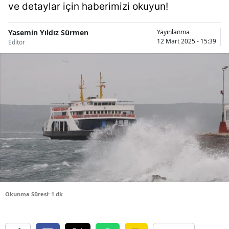
ve detaylar için haberimizi okuyun!
Bilecik
Bingöl
Yasemin Yıldız Sürmen
Yayınlanma
12 Mart 2025 - 15:39
Editör
Bitlis
Bolu
Burdur
Bursa
Çanakkale
Çankırı
Çorum
Okunma Süresi: 1 dk
Denizli
Diyarbakır