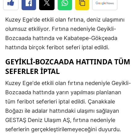
Edirne
Kuzey Ege'de etkili olan fırtına, deniz ulaşımını
Elazığ
olumsuz etkiliyor. Fırtına nedeniyle Geyikli-
Erzincan
Bozcaada hattında ve Kabatepe-Gökçeada
Erzurum
hattında birçok feribot seferi iptal edildi.
Eskişehir
GEYIKLI-BOZCAADA HATTINDA TÜM
SEFERLER İPTAL
Gaziantep
Kuzey Ege'de etkili olan fırtına nedeniyle Geyikli-
Giresun
Bozcaada hattında yarın yapılması planlanan
Gümüşhan
tüm feribot seferleri iptal edildi. Çanakkale
Hakkari
Boğazı ile adalar hattındaki ulaşımı sağlayan
GESTAŞ Deniz Ulaşım AŞ, fırtına nedeniyle
Hatay
seferlerin gerçekleştirilemeyeceğini duyurdu.
Isparta