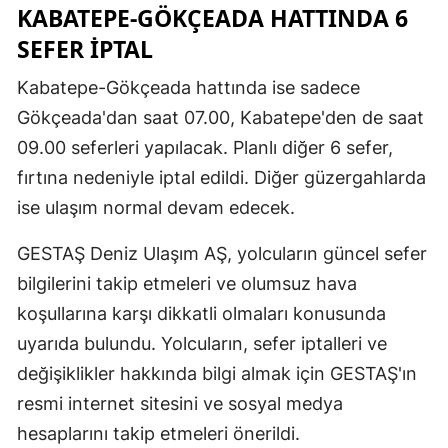
KABATEPE-GÖKÇEADA HATTINDA 6
Mersin
SEFER İPTAL
İstanbul
Kabatepe-Gökçeada hattında ise sadece
İzmir
Gökçeada'dan saat 07.00, Kabatepe'den de saat
09.00 seferleri yapılacak. Planlı diğer 6 sefer,
Kars
fırtına nedeniyle iptal edildi. Diğer güzergahlarda
Kastamonu
ise ulaşım normal devam edecek.
Kayseri
GESTAŞ Deniz Ulaşım AŞ, yolcuların güncel sefer
Kırklareli
bilgilerini takip etmeleri ve olumsuz hava
koşullarına karşı dikkatli olmaları konusunda
Kırşehir
uyarıda bulundu. Yolcuların, sefer iptalleri ve
Kocaeli
değişiklikler hakkında bilgi almak için GESTAŞ'ın
Konya
resmi internet sitesini ve sosyal medya
hesaplarını takip etmeleri önerildi.
Kütahya