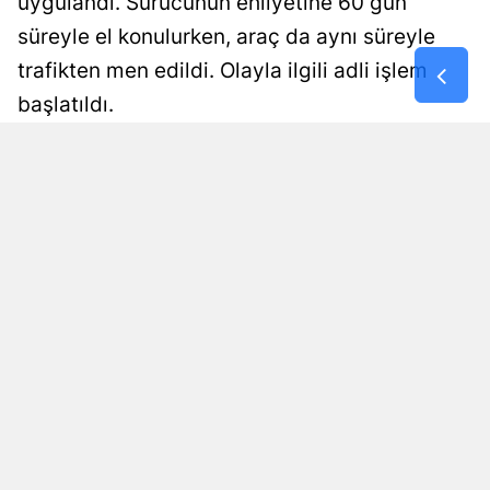
uygulandı. Sürücünün ehliyetine 60 gün
süreyle el konulurken, araç da aynı süreyle
Samsun
trafikten men edildi. Olayla ilgili adli işlem
Siirt
başlatıldı.
Sinop
Damla Eroğlu
Yayınlanma
Sivas
07 Ağustos 2026 - 19:47
Editör
Tekirdağ
Tokat
Trabzon
Tunceli
Şanlıurfa
Uşak
Van