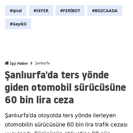
Malatya
#iptal
#SEFER
#FERİBOT
#BOZCAADA
Manisa
#Geyikli
Kahramanm
Mardin
Muğla
Şanlıurfa
İşçi Haber
Muş
Şanlıurfa'da ters yönde
Nevşehir
giden otomobil sürücüsüne
Niğde
60 bin lira ceza
Ordu
Şanlıurfa’da otoyolda ters yönde ilerleyen
Rize
otomobilin sürücüsüne 60 bin lira trafik cezası
Sakarya