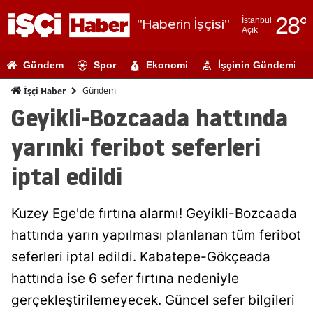
28
°
İstanbul
"Haberin İşçisi"
Açık
Adana
Gündem
Spor
Ekonomi
İşçinin Gündemi
Adıyaman
Gündem
İşçi Haber
Afyonkarahi
Geyikli-Bozcaada hattında
Ağrı
yarınki feribot seferleri
Amasya
iptal edildi
Ankara
Kuzey Ege'de fırtına alarmı! Geyikli-Bozcaada
Antalya
hattında yarın yapılması planlanan tüm feribot
Artvin
seferleri iptal edildi. Kabatepe-Gökçeada
Aydın
hattında ise 6 sefer fırtına nedeniyle
gerçekleştirilemeyecek. Güncel sefer bilgileri
Balıkesir