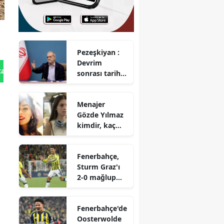
Pezeşkiyan :
Devrim
tan Gönder
sonrası tarihte
yaşadığımız
en zorlu süreç
Menajer
Gözde Yılmaz
kimdir, kaç
yaşında ve eşi
kimdir?
Fenerbahçe,
Sturm Graz'ı
2-0 mağlup
etti
Fenerbahçe'de
Oosterwolde