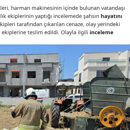
ipleri, harman makinesinin içinde bulunan vatandaşı
Mersin
lık ekiplerinin yaptığı incelemede şahsın
hayatını
İstanbul
 ekipleri tarafından çıkarılan cenaze, olay yerindeki
kiplerine teslim edildi. Olayla ilgili
inceleme
İzmir
Kars
Kastamonu
Kayseri
Kırklareli
Kırşehir
Kocaeli
Konya
Kütahya