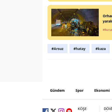
Orhan
yaral
#Bursa
#Arsuz
#hatay
#kaza
Gündem
Spor
Ekonomi
KÖŞE
DÖV