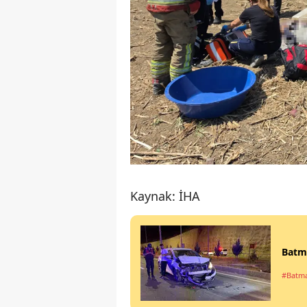
Kaynak: İHA
Batma
#Batm