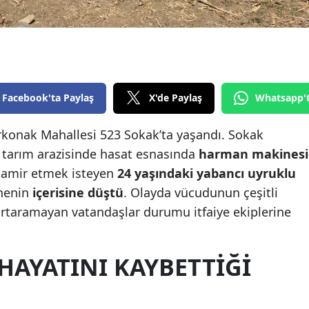
Edirne
Elazığ
Erzincan
Facebook'ta Paylaş
X'de Paylaş
Whatsapp'
Erzurum
Eskişehir
arkonak Mahallesi 523 Sokak’ta yaşandı. Sokak
 tarım arazisinde hasat esnasında
harman makinesi
Gaziantep
tamir etmek isteyen
24 yaşındaki yabancı uyruklu
Giresun
nenin
içerisine düştü
. Olayda vücudunun çeşitli
urtaramayan vatandaşlar durumu itfaiye ekiplerine
Gümüşhane
Hakkari
HAYATINI KAYBETTIĞI
Hatay
Isparta