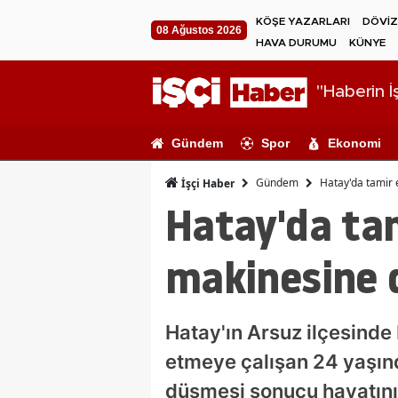
KÖŞE YAZARLARI
DÖVİZ
08 Ağustos 2026
HAVA DURUMU
KÜNYE
"Haberin İş
Gündem
Spor
Ekonomi
Gündem
Hatay'da tamir
İşçi Haber
Hatay'da ta
makinesine 
Hatay'ın Arsuz ilçesinde
etmeye çalışan 24 yaşın
düşmesi sonucu hayatını