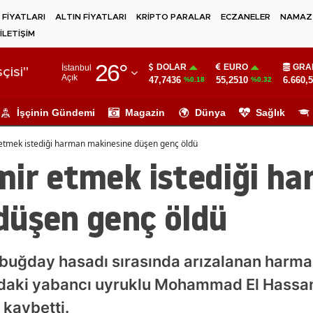
 FİYATLARI
ALTIN FİYATLARI
KRİPTO PARALAR
ECZANELER
NAMAZ 
İLETİŞİM
Adana
26
°
DOLAR
EURO
GRA
İstanbul
Adıyaman
çisi"
Açık
47,7436
55,2510
6.660,
%0.18
%0.32
Afyonkarahisar
İşçinin Gündemi
Magazin
Dünya
Sağlık
Ağrı
 etmek istediği harman makinesine düşen genç öldü
Amasya
mir etmek istediği h
Ankara
düşen genç öldü
Antalya
Artvin
 buğday hasadı sırasında arızalanan harma
Aydın
daki yabancı uyruklu Mohammad El Hassan
Balıkesir
 kaybetti.