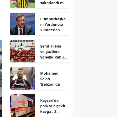
sakatlandı mı,
kaç hafta yok?
Cumhurbaşka
nı Yardımcısı
Yılmaz'dan
'Terörsüz
Türkiye'
Şehit aileleri
vurgusu
ve gazilere
yönelik kanun
teklifi kabul
edildi
Mohamed
Salah,
Trabzon'da
Kayseri'de
parkta bıçaklı
kavga : 2
yaralı