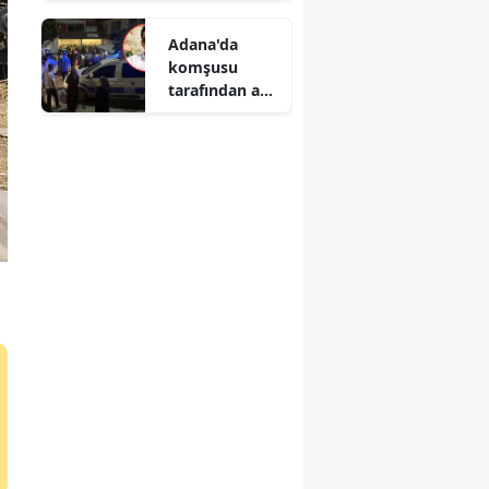
Adana'da
komşusu
tarafından av
tüfeğiyle
vurulan şahıs
öldü