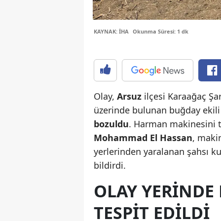
KAYNAK: İHA
Okunma Süresi: 1 dk
Olay,
Arsuz
ilçesi Karaağaç Ş
üzerinde bulunan buğday ekili
bozuldu
. Harman makinesini 
Mohammad El Hassan
, maki
yerlerinden yaralanan şahsı k
bildirdi.
OLAY YERINDE 
TESPIT EDILDI