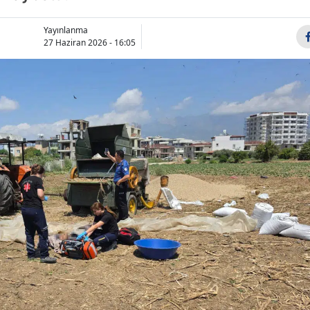
Bilecik
Yayınlanma
Bingöl
27 Haziran 2026 - 16:05
Bitlis
Bolu
Burdur
Bursa
Çanakkale
Çankırı
Çorum
Denizli
Diyarbakır