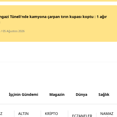
Samsun
gazi Tüneli'nde kamyona çarpan tırın kupası koptu : 1 ağır
Siirt
ı
Sinop
/ 05 Ağustos 2026
Sivas
Tekirdağ
Tokat
Trabzon
Tunceli
Şanlıurfa
İşçinin Gündemi
Magazin
Dünya
Sağlık
Uşak
İZ
ALTIN
KRİPTO
NAMAZ
Van
ECZANELER