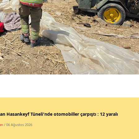
Malatya
Manisa
Kahramanmaraş
Mardin
Muğla
Muş
Nevşehir
Niğde
Ordu
n Hasankeyf Tüneli'nde otomobiller çarpıştı : 12 yaralı
Rize
an
/ 06 Ağustos 2026
Sakarya