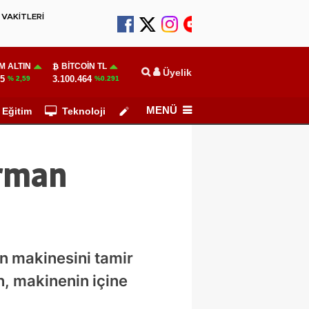
VAKİTLERİ
M ALTIN
BITCOIN TL
Üyelik
55
3.100.464
% 2,59
%0.291
MENÜ
Eğitim
Teknoloji
Köşe Yazarları
arman
n makinesini tamir
, makinenin içine