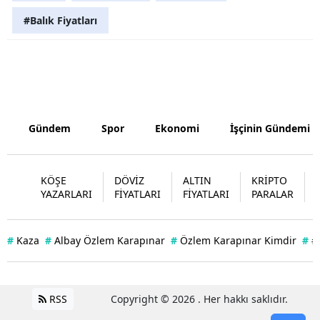
#Balık Fiyatları
Samsun
Siirt
Sinop
Sivas
Gündem
Spor
Ekonomi
İşçinin Gündemi
Tekirdağ
Tokat
KÖŞE
DÖVİZ
ALTIN
KRİPTO
YAZARLARI
FİYATLARI
FİYATLARI
PARALAR
Trabzon
Tunceli
#
Kaza
#
Albay Özlem Karapınar
#
Özlem Karapınar Kimdir
#
#
Şanlıurfa
Uşak
RSS
Copyright © 2026 . Her hakkı saklıdır.
Van