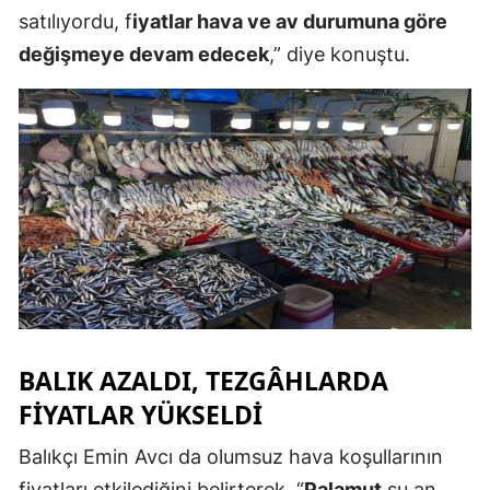
satılıyordu, f
iyatlar hava ve av durumuna göre
Mersin
değişmeye devam edecek
,” diye konuştu.
İstanbul
İzmir
Kars
Kastamonu
Kayseri
Kırklareli
Kırşehir
BALIK AZALDI, TEZGÂHLARDA
Kocaeli
FIYATLAR YÜKSELDI
Konya
Balıkçı Emin Avcı da olumsuz hava koşullarının
Kütahya
fiyatları etkilediğini belirterek, “
Palamut
şu an