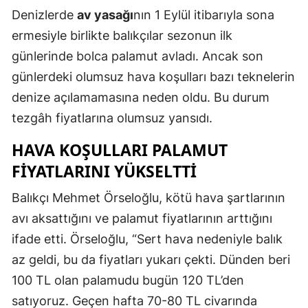
Denizlerde
av yasağı
nın 1 Eylül itibarıyla sona
Edirne
ermesiyle birlikte balıkçılar sezonun ilk
Elazığ
günlerinde bolca palamut avladı. Ancak son
Erzincan
günlerdeki olumsuz hava koşulları bazı teknelerin
denize açılamamasına neden oldu. Bu durum
Erzurum
tezgâh fiyatlarına olumsuz yansıdı.
Eskişehir
HAVA KOŞULLARI PALAMUT
Gaziantep
FIYATLARINI YÜKSELTTI
Giresun
Balıkçı Mehmet Örseloğlu, kötü hava şartlarının
Gümüşhan
avı aksattığını ve palamut fiyatlarının arttığını
ifade etti. Örseloğlu, “Sert hava nedeniyle balık
Hakkari
az geldi, bu da fiyatları yukarı çekti. Dünden beri
Hatay
100 TL olan palamudu bugün 120 TL’den
Isparta
satıyoruz. Geçen hafta 70-80 TL civarında