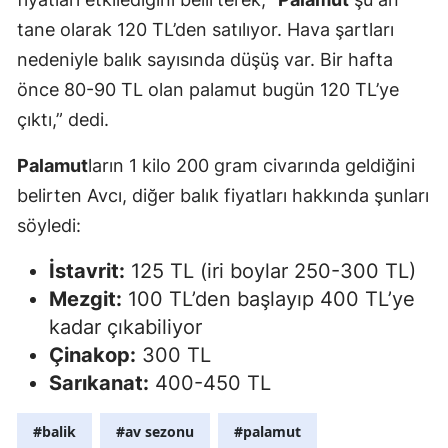
tane olarak 120 TL’den satılıyor. Hava şartları
Malatya
nedeniyle balık sayısında düşüş var. Bir hafta
Manisa
önce 80-90 TL olan palamut bugün 120 TL’ye
Kahramanm
çıktı,” dedi.
Mardin
Palamut
ların 1 kilo 200 gram civarında geldiğini
belirten Avcı, diğer balık fiyatları hakkında şunları
Muğla
söyledi:
Muş
İstavrit:
125 TL (iri boylar 250-300 TL)
Nevşehir
Mezgit:
100 TL’den başlayıp 400 TL’ye
Niğde
kadar çıkabiliyor
Çinakop:
300 TL
Ordu
Sarıkanat:
400-450 TL
Rize
#balik
#av sezonu
#palamut
Sakarya