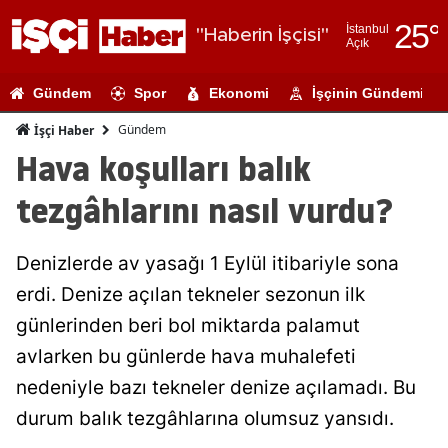
25
°
İstanbul
"Haberin İşçisi"
Açık
Adana
Gündem
Spor
Ekonomi
İşçinin Gündemi
Adıyaman
Gündem
İşçi Haber
Afyonkarahi
Hava koşulları balık
Ağrı
tezgâhlarını nasıl vurdu?
Amasya
Denizlerde av yasağı 1 Eylül itibariyle sona
Ankara
erdi. Denize açılan tekneler sezonun ilk
Antalya
günlerinden beri bol miktarda palamut
Artvin
avlarken bu günlerde hava muhalefeti
nedeniyle bazı tekneler denize açılamadı. Bu
Aydın
durum balık tezgâhlarına olumsuz yansıdı.
Balıkesir