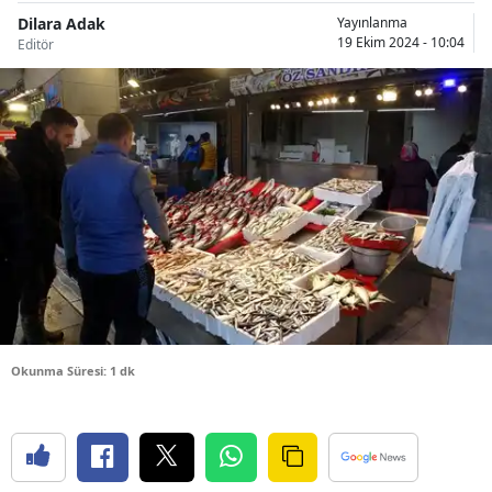
Dilara Adak
Bilecik
Yayınlanma
19 Ekim 2024 - 10:04
Editör
Bingöl
Bitlis
Bolu
Burdur
Bursa
Çanakkale
Çankırı
Okunma Süresi: 1 dk
Çorum
Denizli
Diyarbakır