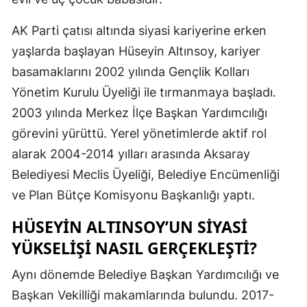
Malatya
AK Parti çatısı altında siyasi kariyerine erken
Manisa
yaşlarda başlayan Hüseyin Altınsoy, kariyer
basamaklarını 2002 yılında Gençlik Kolları
Kahramanm
Yönetim Kurulu Üyeliği ile tırmanmaya başladı.
Mardin
2003 yılında Merkez İlçe Başkan Yardımcılığı
görevini yürüttü. Yerel yönetimlerde aktif rol
Muğla
alarak 2004-2014 yılları arasında Aksaray
Muş
Belediyesi Meclis Üyeliği, Belediye Encümenliği
Nevşehir
ve Plan Bütçe Komisyonu Başkanlığı yaptı.
Niğde
HÜSEYIN ALTINSOY’UN SIYASI
YÜKSELIŞI NASIL GERÇEKLEŞTI?
Ordu
Aynı dönemde Belediye Başkan Yardımcılığı ve
Rize
Başkan Vekilliği makamlarında bulundu. 2017-
Sakarya