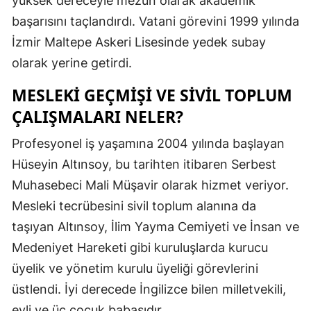
yüksek dereceyle mezun olarak akademik
Mersin
başarısını taçlandırdı. Vatani görevini 1999 yılında
İzmir Maltepe Askeri Lisesinde yedek subay
İstanbul
olarak yerine getirdi.
İzmir
MESLEKI GEÇMIŞI VE SIVIL TOPLUM
Kars
ÇALIŞMALARI NELER?
Kastamonu
Profesyonel iş yaşamına 2004 yılında başlayan
Kayseri
Hüseyin Altınsoy, bu tarihten itibaren Serbest
Muhasebeci Mali Müşavir olarak hizmet veriyor.
Kırklareli
Mesleki tecrübesini sivil toplum alanına da
Kırşehir
taşıyan Altınsoy, İlim Yayma Cemiyeti ve İnsan ve
Medeniyet Hareketi gibi kuruluşlarda kurucu
Kocaeli
üyelik ve yönetim kurulu üyeliği görevlerini
Konya
üstlendi. İyi derecede İngilizce bilen milletvekili,
Kütahya
evli ve üç çocuk babasıdır.