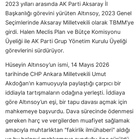
2023 yılları arasında AK Parti Aksaray İl
Samsun
Başkanlığı görevini yürüten Altınsoy, 2023 Genel
Seçimlerinde Aksaray Milletvekili olarak TBMM’ye
Siirt
girdi. Halen Meclis Plan ve Bütçe Komisyonu
Sinop
Üyeliği ile AK Parti Grup Yönetim Kurulu Üyeliği
Sivas
görevlerini sürdürüyor.
Tekirdağ
Hüseyin Altınsoy’un ismi, 14 Mayıs 2026
tarihinde CHP Ankara Milletvekili Umut
Tokat
Akdoğan’ın kamuoyuyla paylaştığı çarpıcı bir
Trabzon
iddiayla tartışmaların odağına yerleşti. İddiaya
Tunceli
göre Altınsoy’un eşi, bir tapu davası açmak için
mahkemeye başvurdu. Dava sürecinde ödenmesi
Şanlıurfa
gereken harç ve vergilerden muafiyet sağlamak
Uşak
amacıyla muhtarlıktan "fakirlik ilmühaberi" aldığı
Van