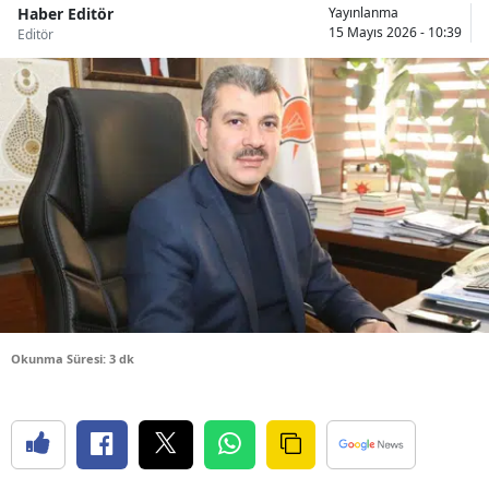
Haber Editör
Yayınlanma
Bilecik
15 Mayıs 2026 - 10:39
Editör
Bingöl
Bitlis
Bolu
Burdur
Bursa
Çanakkale
Çankırı
Okunma Süresi: 3 dk
Çorum
Denizli
Diyarbakır