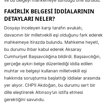
ve bu belgeyi mahkemeye sunduğu öne sürüldü.
Yozgat
FAKIRLIK BELGESI IDDIALARININ
DETAYLARI NELER?
Zonguldak
Dosyayı inceleyen karşı tarafın avukatı,
Aksaray
davacının bir milletvekili eşi olduğunu fark ederek
Bayburt
mahkemeye itirazda bulundu. Mahkeme heyeti,
Karaman
bu durumu ihbar kabul ederek Aksaray
Cumhuriyet Başsavcılığına bildirdi. Başsavcılığın,
Kırıkkale
gerçeğe aykırı belge düzenlediği iddia edilen
Batman
muhtar ve belgeyi kullanan milletvekili eşi
Şırnak
hakkında soruşturma başlattığı iddialar arasında
yer alıyor. CHP’li Akdoğan, bu durumu sert bir
Bartın
dille eleştirerek Altınsoy’un istifa etmesi
Ardahan
gerektiğini savundu.
Iğdır