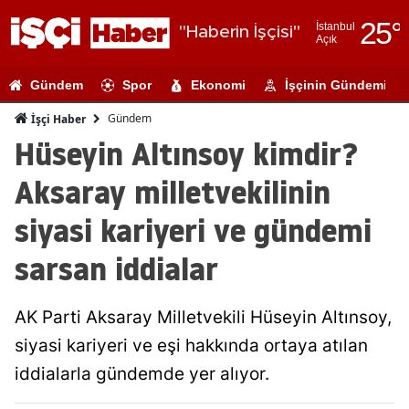
25
°
İstanbul
"Haberin İşçisi"
Açık
Adana
Gündem
Spor
Ekonomi
İşçinin Gündemi
Adıyaman
Gündem
İşçi Haber
Afyonkarahi
Hüseyin Altınsoy kimdir?
Ağrı
Aksaray milletvekilinin
Amasya
siyasi kariyeri ve gündemi
Ankara
sarsan iddialar
Antalya
AK Parti Aksaray Milletvekili Hüseyin Altınsoy,
Artvin
siyasi kariyeri ve eşi hakkında ortaya atılan
Aydın
iddialarla gündemde yer alıyor.
Balıkesir