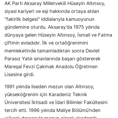
AK Parti Aksaray Milletvekili Hüseyin Altınsoy,
Edirne
siyasi kariyeri ve eşi hakkında ortaya atılan
Elazığ
"fakirlik belgesi" iddialarıyla kamuoyunun
gündemine oturdu. Aksaray’da 1975 yılında
Erzincan
dünyaya gelen Hüseyin Altınsoy, İsmail ve Fatma
Erzurum
çiftinin evladıdır. İlk ve ortaöğrenimini
Eskişehir
memleketinde tamamladıktan sonra Devlet
Parasız Yatılı sınavlarında başarı göstererek
Gaziantep
Mareşal Fevzi Çakmak Anadolu Öğretmen
Giresun
Lisesine girdi.
Gümüşhan
1991 yılında liseden mezun olan Altınsoy,
Hakkari
yükseköğrenim için Karadeniz Teknik
Üniversitesi İktisadi ve İdari Bilimler Fakültesini
Hatay
tercih etti. 1996 yılında Maliye Bölümü’nden
Isparta