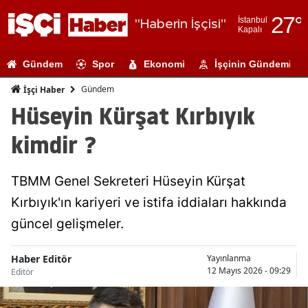
27
°
İstanbul
"Haberin İşçisi"
Kapalı
Adana
Gündem
Spor
Ekonomi
İşçinin Gündemi
Adıyaman
Gündem
İşçi Haber
Afyonkarahi
Hüseyin Kürşat Kırbıyık
Ağrı
kimdir ?
Amasya
TBMM Genel Sekreteri Hüseyin Kürşat
Ankara
Kırbıyık'ın kariyeri ve istifa iddiaları hakkında
Antalya
güncel gelişmeler.
Artvin
Haber Editör
Yayınlanma
Aydın
12 Mayıs 2026 - 09:29
Editör
Balıkesir