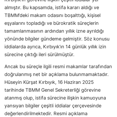
almıştır. Bu kapsamda, istifa kararı aldığı ve
Samsun
TBMM’deki makam odasını boşalttığı, kişisel
Siirt
eşyalarını topladığı ve bürokratik süreçlerin
Sinop
tamamlanmasının ardından yıllık izne ayrıldığı
yönünde bilgiler gündeme gelmiştir. Söz konusu
Sivas
iddialarda ayrıca, Kırbıyık’ın 14 günlük yıllık izin
Tekirdağ
sürecine çıktığı ileri sürülmüştür.
Tokat
Ancak bu süreçle ilgili resmi makamlar tarafından
Trabzon
doğrulanmış net bir açıklama bulunmamaktadır.
Hüseyin Kürşat Kırbıyık, 16 Haziran 2025
Tunceli
tarihinde TBMM Genel Sekreterliği görevine
Şanlıurfa
atanmış olup, istifa sürecine ilişkin kamuoyuna
Uşak
yansıyan bilgiler çeşitli iddialar çerçevesinde
değerlendirilmektedir. Resmi açıklama
Van