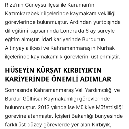
Rize’nin Güneysu ilçesi ile Karaman’ın
Mersin
Kazımkarabekir ilçelerinde kaymakam vekilliği
İstanbul
görevlerinde bulunmuştur. Ardından yurtdışında
dil eğitimi kapsamında Londra’da 6 ay süreyle
İzmir
eğitim almıştır. İdari kariyerinde Burdur’un
Kars
Altınyayla ilçesi ve Kahramanmaraş’ın Nurhak
Kastamonu
ilçelerinde kaymakamlık görevlerini üstlenmiştir.
Kayseri
HÜSEYIN KÜRŞAT KIRBIYIK’IN
KARIYERINDE ÖNEMLI ADIMLAR
Kırklareli
Sonrasında Kahramanmaraş Vali Yardımcılığı ve
Kırşehir
Burdur Gölhisar Kaymakamlığı görevlerinde
Kocaeli
bulunmuştur. 2013 yılında ise Mülkiye Müfettişliği
Konya
görevine atanmıştır. İçişleri Bakanlığı bünyesinde
farklı üst düzey görevlerde yer alan Kırbıyık,
Kütahya