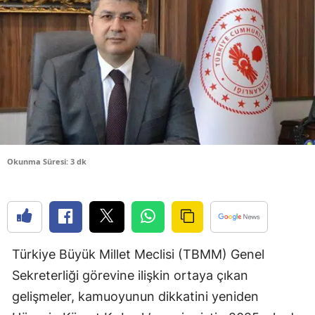
Bilecik
Bingöl
Bitlis
Bolu
Burdur
Bursa
Okunma Süresi: 3 dk
Çanakkale
Çankırı
Çorum
Türkiye Büyük Millet Meclisi (TBMM) Genel
Sekreterliği görevine ilişkin ortaya çıkan
Denizli
gelişmeler, kamuoyunun dikkatini yeniden
Diyarbakır