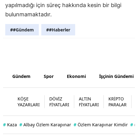
yapılmadığı için süreç hakkında kesin bir bilgi
Yozgat
bulunmamaktadır.
Zonguldak
##Gündem
##Haberler
Aksaray
Bayburt
Karaman
Kırıkkale
Gündem
Spor
Ekonomi
İşçinin Gündemi
Batman
KÖŞE
DÖVİZ
ALTIN
KRİPTO
Şırnak
YAZARLARI
FİYATLARI
FİYATLARI
PARALAR
Bartın
#
Kaza
#
Albay Özlem Karapınar
#
Özlem Karapınar Kimdir
#
#
Ardahan
Iğdır