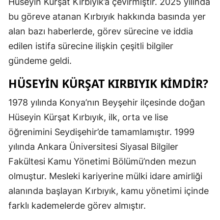
Hüseyin Kürşat Kırbıyık’a çevirmiştir. 2025 yılında
Edirne
bu göreve atanan Kırbıyık hakkında basında yer
alan bazı haberlerde, görev sürecine ve iddia
Elazığ
edilen istifa sürecine ilişkin çeşitli bilgiler
Erzincan
gündeme geldi.
Erzurum
HÜSEYIN KÜRŞAT KIRBIYIK KIMDIR?
Eskişehir
1978 yılında Konya’nın Beyşehir ilçesinde doğan
Gaziantep
Hüseyin Kürşat Kırbıyık, ilk, orta ve lise
öğrenimini Seydişehir’de tamamlamıştır. 1999
Giresun
yılında Ankara Üniversitesi Siyasal Bilgiler
Gümüşhan
Fakültesi Kamu Yönetimi Bölümü’nden mezun
Hakkari
olmuştur. Mesleki kariyerine mülki idare amirliği
alanında başlayan Kırbıyık, kamu yönetimi içinde
Hatay
farklı kademelerde görev almıştır.
Isparta