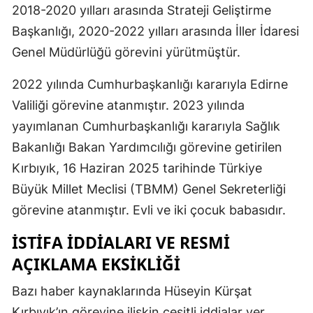
2018-2020 yılları arasında Strateji Geliştirme
Malatya
Başkanlığı, 2020-2022 yılları arasında İller İdaresi
Manisa
Genel Müdürlüğü görevini yürütmüştür.
Kahramanm
2022 yılında Cumhurbaşkanlığı kararıyla Edirne
Valiliği görevine atanmıştır. 2023 yılında
Mardin
yayımlanan Cumhurbaşkanlığı kararıyla Sağlık
Muğla
Bakanlığı Bakan Yardımcılığı görevine getirilen
Muş
Kırbıyık, 16 Haziran 2025 tarihinde Türkiye
Büyük Millet Meclisi (TBMM) Genel Sekreterliği
Nevşehir
görevine atanmıştır. Evli ve iki çocuk babasıdır.
Niğde
İSTIFA İDDIALARI VE RESMI
Ordu
AÇIKLAMA EKSIKLIĞI
Rize
Bazı haber kaynaklarında Hüseyin Kürşat
Sakarya
Kırbıyık’ın görevine ilişkin çeşitli iddialar yer