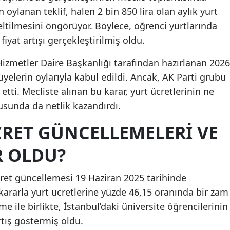
n oylanan teklif, halen 2 bin 850 lira olan aylık yurt
Mersin
eltilmesini öngörüyor. Böylece, öğrenci yurtlarında
İstanbul
iyat artışı gerçekleştirilmiş oldu.
İzmir
zmetler Daire Başkanlığı tarafından hazırlanan 2026
li üyelerin oylarıyla kabul edildi. Ancak, AK Parti grubu
Kars
etti. Mecliste alınan bu karar, yurt ücretlerinin ne
Kastamonu
sunda da netlik kazandırdı.
Kayseri
CRET GÜNCELLEMELERI VE
Kırklareli
R OLDU?
Kırşehir
cret güncellemesi 19 Haziran 2025 tarihinde
Kocaeli
ararla yurt ücretlerine yüzde 46,15 oranında bir zam
Konya
 ile birlikte, İstanbul’daki üniversite öğrencilerinin
tış göstermiş oldu.
Kütahya