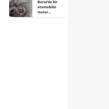
Bursa'da bir
otomobilin
motor
bölümüne
yılan girdi