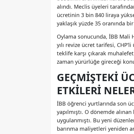
alındı. Meclis üyeleri tarafında
ücretinin 3 bin 840 liraya yüks
yaklaşık yüzde 35 oranında bir f
Oylama sonucunda, İBB Mali Hi
yılı revize ücret tarifesi, CHP’
teklife karşı çıkarak muhalefet 
zaman yürürlüğe gireceği konu
GEÇMIŞTEKI Ü
ETKILERI NELE
İBB öğrenci yurtlarında son ü
yapılmıştı. O dönemde alınan k
uygulanmıştı. Bu yeni düzenleme
barınma maliyetleri yeniden ar