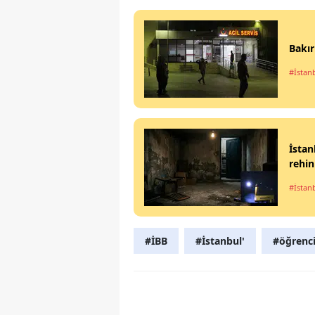
Bakır
#İstan
İstan
rehin
#İstan
#İBB
#İstanbul'
#öğrenci