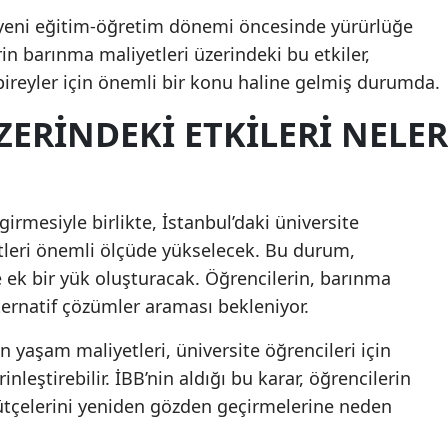
n, yeni eğitim-öğretim dönemi öncesinde yürürlüğe
Malatya
in barınma maliyetleri üzerindeki bu etkiler,
Manisa
bireyler için önemli bir konu haline gelmiş durumda.
Kahramanmaraş
ERINDEKI ETKILERI NELER
Mardin
Muğla
girmesiyle birlikte, İstanbul’daki üniversite
Muş
tleri önemli ölçüde yükselecek. Bu durum,
e ek bir yük oluşturacak. Öğrencilerin, barınma
Nevşehir
lternatif çözümler araması bekleniyor.
Niğde
n yaşam maliyetleri, üniversite öğrencileri için
Ordu
eştirebilir. İBB’nin aldığı bu karar, öğrencilerin
Rize
ütçelerini yeniden gözden geçirmelerine neden
Sakarya