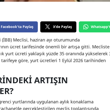
Edirne
Elazığ
Erzincan
Facebook'ta Paylaş
X'de Paylaş
Whatsapp'
Erzurum
 (İBB) Meclisi, haziran ayı oturumunda
ın ücret tarifesinde önemli bir artışa gitti. Mecliste
Eskişehir
ık yurt ücreti yaklaşık yüzde 35 oranında yükselerek 
Gaziantep
i tarifeye göre, yurt ücretleri 1 Eylül 2026 tarihinden
Giresun
Gümüşhane
INDEKI ARTIŞIN
Hakkari
ER?
Hatay
renci yurtlarında uygulanan aylık konaklama
Isparta
araçhane’de gerçekleştirilen meclis toplantısında