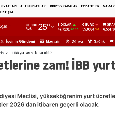
 FİYATLARI
ALTIN FİYATLARI
KRİPTO PARALAR
ECZANELER
NAMAZ 
İLETİŞİM
Adana
25
°
DOLAR
EURO
GRAM
İstanbul
Adıyaman
çisi"
Açık
47,7131
55,0384
6.551,9
%0.16
%0
Afyonkarahisar
İşçinin Gündemi
Magazin
Dünya
Sağlık
Ağrı
rine zam! İBB yurtları ne kadar oldu?
Amasya
etlerine zam! İBB yurt
Ankara
Antalya
Artvin
diyesi Meclisi, yükseköğrenim yurt ücretle
Aydın
tler 2026'dan itibaren geçerli olacak.
Balıkesir