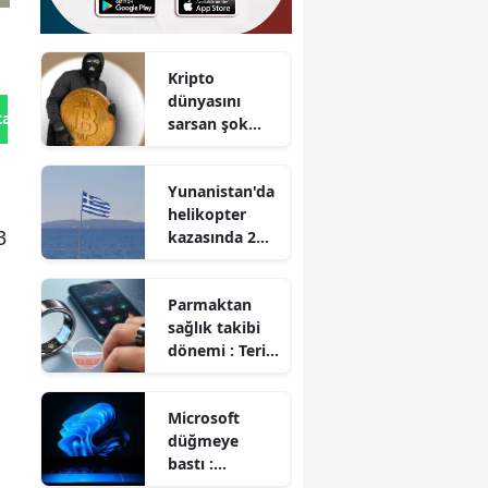
Kripto
dünyasını
tan Gönder
sarsan şok
açık :
Dünyanın en
Yunanistan'da
güvenli
helikopter
sanılan
3
kazasında 2
cüzdanı
kişi hayatını
soyuldu
kaybetti
Parmaktan
sağlık takibi
dönemi : Teri
analiz eden
akıllı yüzük
Microsoft
geliştirildi
düğmeye
bastı :
Windows 11