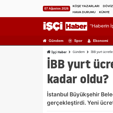
KÖŞE YAZARLARI
DÖVİZ
07 Ağustos 2026
HAVA DURUMU
KÜNYE
"Haberin İş
Gündem
Spor
Ekonomi
Gündem
İBB yurt ücretle
İşçi Haber
İBB yurt ücr
kadar oldu?
İstanbul Büyükşehir Bele
gerçekleştirdi. Yeni ücre