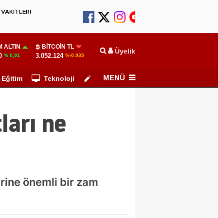
VAKİTLERİ
 ALTIN
BITCOIN TL
Üyelik
0
3.052.124
% 0,91
%-0.935
MENÜ
Eğitim
Teknoloji
Köşe Yazarları
ları ne
rine önemli bir zam