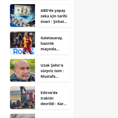
kullananlara
ABD'de yapay
'RAM'
zeka için tarihi
müjdesi!
öneri : Şirket
hisselerinin
yarısı devlete
Galatasaray,
mi geçecek?
hazırlık
maçında
Rennes ile 3-3
berabere kaldı
Uzak Şehir'e
sürpriz isim :
Mustafa
Avkıran katıldı
Edirne'de
traktör
devrildi : Karı
koca hayatını
kaybetti