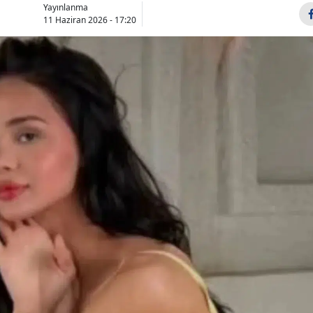
Yayınlanma
Bilecik
11 Haziran 2026 - 17:20
Bingöl
Bitlis
Bolu
Burdur
Bursa
Çanakkale
Çankırı
Çorum
Denizli
Diyarbakır