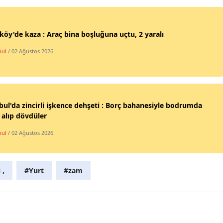
Samsun
köy'de kaza : Araç bina boşluğuna uçtu, 2 yaralı
Siirt
bul
/ 02 Ağustos 2026
Sinop
Sivas
Tekirdağ
bul'da zincirli işkence dehşeti : Borç bahanesiyle bodrumda
 alıp dövdüler
Tokat
bul
/ 02 Ağustos 2026
Trabzon
Tunceli
 ,
#Yurt
#zam
Şanlıurfa
Uşak
Van