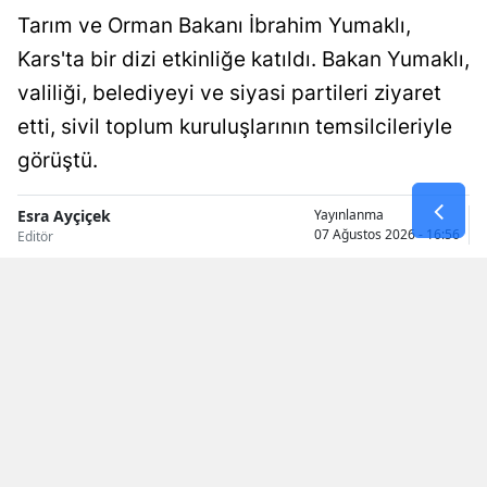
Tarım ve Orman Bakanı İbrahim Yumaklı,
Malatya
Kars'ta bir dizi etkinliğe katıldı. Bakan Yumaklı,
Manisa
valiliği, belediyeyi ve siyasi partileri ziyaret
Kahramanm
etti, sivil toplum kuruluşlarının temsilcileriyle
görüştü.
Mardin
Muğla
Esra Ayçiçek
Yayınlanma
07 Ağustos 2026 - 16:56
Editör
Muş
Nevşehir
Niğde
Ordu
Rize
Sakarya