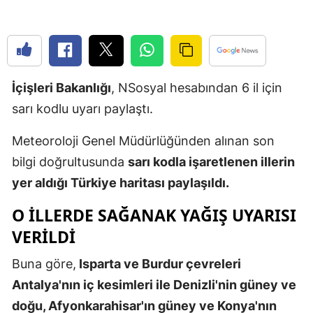
Edirne
Elazığ
Erzincan
İçişleri Bakanlığı
, NSosyal hesabından 6 il için
Erzurum
sarı kodlu uyarı paylaştı.
Eskişehir
Meteoroloji Genel Müdürlüğünden alınan son
Gaziantep
bilgi doğrultusunda
sarı kodla işaretlenen illerin
yer aldığı Türkiye haritası paylaşıldı.
Giresun
O ILLERDE SAĞANAK YAĞIŞ UYARISI
Gümüşhan
VERILDI
Hakkari
Buna göre,
Isparta ve Burdur çevreleri
Hatay
Antalya'nın iç kesimleri ile Denizli'nin güney ve
Isparta
doğu, Afyonkarahisar'ın güney ve Konya'nın