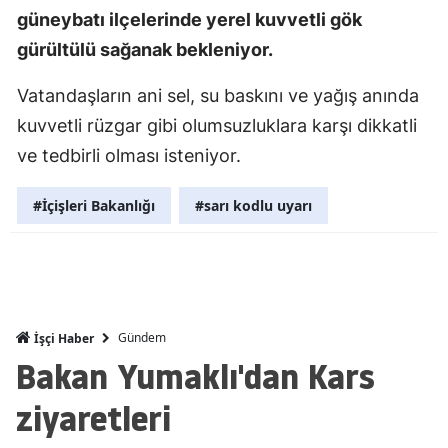
güneybatı ilçelerinde yerel kuvvetli gök
Mersin
gürültülü sağanak bekleniyor.
İstanbul
Vatandaşların ani sel, su baskını ve yağış anında
İzmir
kuvvetli rüzgar gibi olumsuzluklara karşı dikkatli
Kars
ve tedbirli olması isteniyor.
Kastamonu
#İçişleri Bakanlığı
#sarı kodlu uyarı
Kayseri
Kırklareli
Kırşehir
Gündem
İşçi Haber
Kocaeli
Bakan Yumaklı'dan Kars
Konya
ziyaretleri
Kütahya