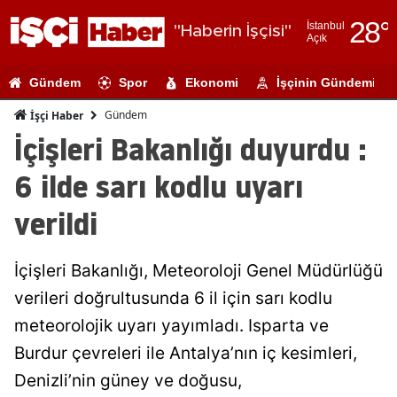
28
°
İstanbul
"Haberin İşçisi"
Açık
Adana
Gündem
Spor
Ekonomi
İşçinin Gündemi
Adıyaman
Gündem
İşçi Haber
Afyonkarahi
İçişleri Bakanlığı duyurdu :
Ağrı
6 ilde sarı kodlu uyarı
Amasya
verildi
Ankara
İçişleri Bakanlığı, Meteoroloji Genel Müdürlüğü
Antalya
verileri doğrultusunda 6 il için sarı kodlu
Artvin
meteorolojik uyarı yayımladı. Isparta ve
Aydın
Burdur çevreleri ile Antalya’nın iç kesimleri,
Denizli’nin güney ve doğusu,
Balıkesir