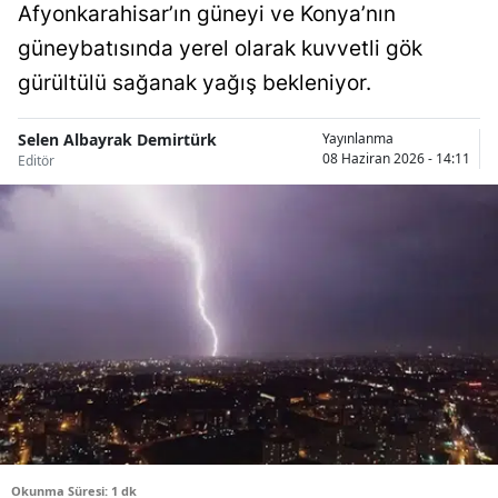
Afyonkarahisar’ın güneyi ve Konya’nın
Bilecik
güneybatısında yerel olarak kuvvetli gök
Bingöl
gürültülü sağanak yağış bekleniyor.
Bitlis
Selen Albayrak Demirtürk
Yayınlanma
08 Haziran 2026 - 14:11
Bolu
Editör
Burdur
Bursa
Çanakkale
Çankırı
Çorum
Denizli
Diyarbakır
Okunma Süresi: 1 dk