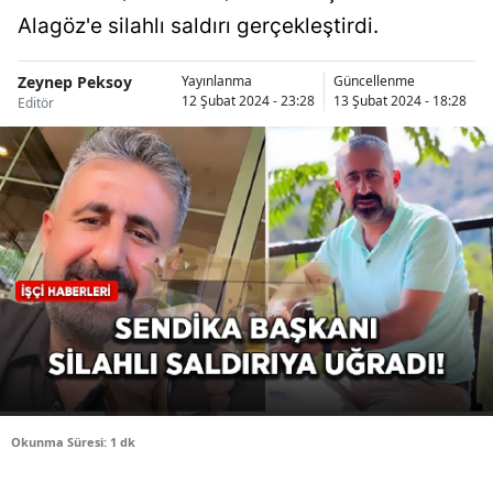
Alagöz'e silahlı saldırı gerçekleştirdi.
Bilecik
Bingöl
Zeynep Peksoy
Yayınlanma
Güncellenme
12 Şubat 2024 - 23:28
13 Şubat 2024 - 18:28
Editör
Bitlis
Bolu
Burdur
Bursa
Çanakkale
Çankırı
Çorum
Denizli
Okunma Süresi: 1 dk
Diyarbakır