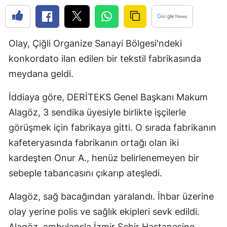
Edirne
Elazığ
Olay, Çiğli Organize Sanayi Bölgesi'ndeki
Erzincan
konkordato ilan edilen bir tekstil fabrikasında
meydana geldi.
Erzurum
Eskişehir
İddiaya göre, DERİTEKS Genel Başkanı Makum
Alagöz, 3 sendika üyesiyle birlikte işçilerle
Gaziantep
görüşmek için fabrikaya gitti. O sırada fabrikanın
Giresun
kafeteryasında fabrikanın ortağı olan iki
kardeşten Onur A., henüz belirlenemeyen bir
Gümüşhan
sebeple tabancasını çıkarıp ateşledi.
Hakkari
Alagöz, sağ bacağından yaralandı. İhbar üzerine
Hatay
olay yerine polis ve sağlık ekipleri sevk edildi.
Isparta
Alagöz, ambulansla İzmir Şehir Hastanesine