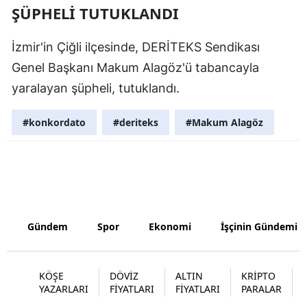
ŞÜPHELI TUTUKLANDI
Samsun
İzmir'in Çiğli ilçesinde, DERİTEKS Sendikası
Siirt
Genel Başkanı Makum Alagöz'ü tabancayla
Sinop
yaralayan şüpheli, tutuklandı.
Sivas
#konkordato
#deriteks
#Makum Alagöz
Tekirdağ
Tokat
Trabzon
Tunceli
Gündem
Spor
Ekonomi
İşçinin Gündemi
Şanlıurfa
Uşak
KÖŞE
DÖVİZ
ALTIN
KRİPTO
YAZARLARI
FİYATLARI
FİYATLARI
PARALAR
Van