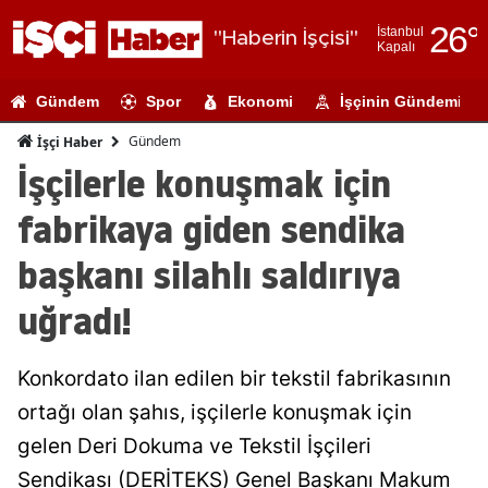
26
°
İstanbul
"Haberin İşçisi"
Kapalı
Adana
Gündem
Spor
Ekonomi
İşçinin Gündemi
Adıyaman
Gündem
İşçi Haber
Afyonkarahi
İşçilerle konuşmak için
Ağrı
fabrikaya giden sendika
Amasya
başkanı silahlı saldırıya
Ankara
uğradı!
Antalya
Konkordato ilan edilen bir tekstil fabrikasının
Artvin
ortağı olan şahıs, işçilerle konuşmak için
Aydın
gelen Deri Dokuma ve Tekstil İşçileri
Balıkesir
Sendikası (DERİTEKS) Genel Başkanı Makum