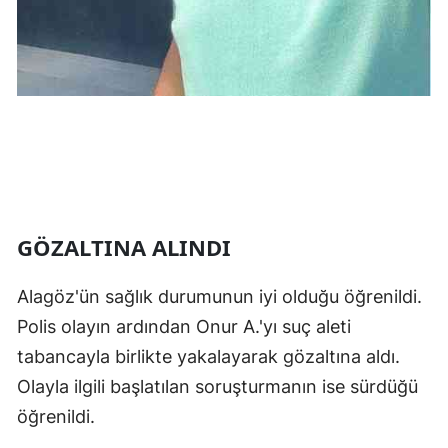
Malatya
Manisa
Kahramanm
Mardin
Muğla
Muş
GÖZALTINA ALINDI
Nevşehir
Alagöz'ün sağlık durumunun iyi olduğu öğrenildi.
Niğde
Polis olayın ardından Onur A.'yı suç aleti
tabancayla birlikte yakalayarak gözaltına aldı.
Ordu
Olayla ilgili başlatılan soruşturmanın ise sürdüğü
Rize
öğrenildi.
Sakarya