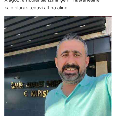
Mersin
kaldırılarak tedavi altına alındı.
İstanbul
İzmir
Kars
Kastamonu
Kayseri
Kırklareli
Kırşehir
Kocaeli
Konya
Kütahya