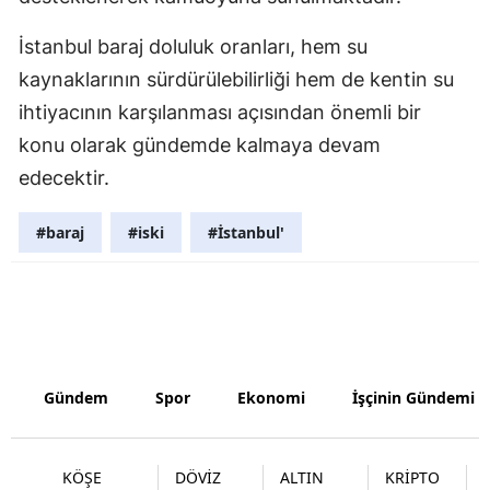
Samsun
İstanbul baraj doluluk oranları, hem su
kaynaklarının sürdürülebilirliği hem de kentin su
Siirt
ihtiyacının karşılanması açısından önemli bir
Sinop
konu olarak gündemde kalmaya devam
Sivas
edecektir.
Tekirdağ
#baraj
#iski
#İstanbul'
Tokat
Trabzon
Tunceli
Şanlıurfa
Gündem
Spor
Ekonomi
İşçinin Gündemi
Uşak
KÖŞE
DÖVİZ
ALTIN
KRİPTO
Van