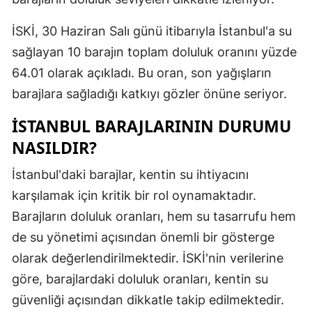
Mersin
İSKİ, 30 Haziran Salı günü itibarıyla İstanbul'a su
İstanbul
sağlayan 10 barajın toplam doluluk oranını yüzde
64.01 olarak açıkladı. Bu oran, son yağışların
İzmir
barajlara sağladığı katkıyı gözler önüne seriyor.
Kars
İSTANBUL BARAJLARININ DURUMU
Kastamonu
NASILDIR?
Kayseri
İstanbul'daki barajlar, kentin su ihtiyacını
Kırklareli
karşılamak için kritik bir rol oynamaktadır.
Barajların doluluk oranları, hem su tasarrufu hem
Kırşehir
de su yönetimi açısından önemli bir gösterge
Kocaeli
olarak değerlendirilmektedir. İSKİ'nin verilerine
Konya
göre, barajlardaki doluluk oranları, kentin su
güvenliği açısından dikkatle takip edilmektedir.
Kütahya