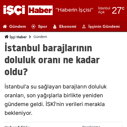
27
°
İstanbul
"Haberin İşçisi"
Açık
Adana
Gündem
Spor
Ekonomi
İşçinin Gündemi
Adıyaman
Gündem
İşçi Haber
Afyonkarahi
İstanbul barajlarının
Ağrı
doluluk oranı ne kadar
Amasya
oldu?
Ankara
İstanbul'a su sağlayan barajların doluluk
Antalya
oranları, son yağışlarla birlikte yeniden
Artvin
gündeme geldi. İSKİ'nin verileri merakla
Aydın
bekleniyor.
Balıkesir