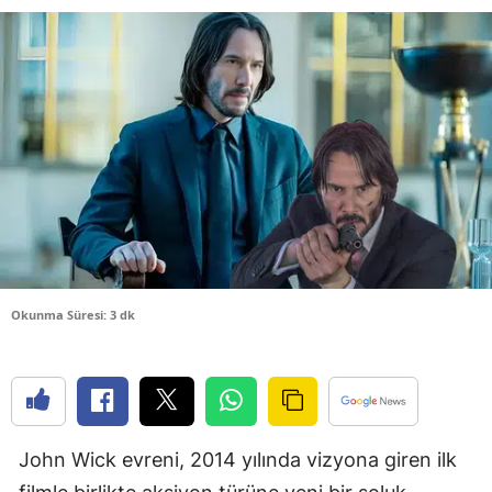
Bilecik
Bingöl
Bitlis
Bolu
Burdur
Bursa
Çanakkale
Okunma Süresi: 3 dk
Çankırı
Çorum
Denizli
John Wick evreni, 2014 yılında vizyona giren ilk
Diyarbakır