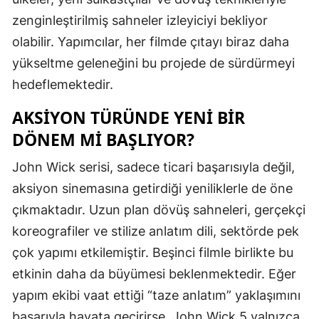
zenginleştirilmiş sahneler izleyiciyi bekliyor
Yalova
olabilir. Yapımcılar, her filmde çıtayı biraz daha
Karabük
yükseltme geleneğini bu projede de sürdürmeyi
hedeflemektedir.
Kilis
AKSIYON TÜRÜNDE YENI BIR
Osmaniye
DÖNEM MI BAŞLIYOR?
Düzce
John Wick serisi, sadece ticari başarısıyla değil,
aksiyon sinemasına getirdiği yeniliklerle de öne
çıkmaktadır. Uzun plan dövüş sahneleri, gerçekçi
koreografiler ve stilize anlatım dili, sektörde pek
çok yapımı etkilemiştir. Beşinci filmle birlikte bu
etkinin daha da büyümesi beklenmektedir. Eğer
yapım ekibi vaat ettiği “taze anlatım” yaklaşımını
başarıyla hayata geçirirse, John Wick 5 yalnızca