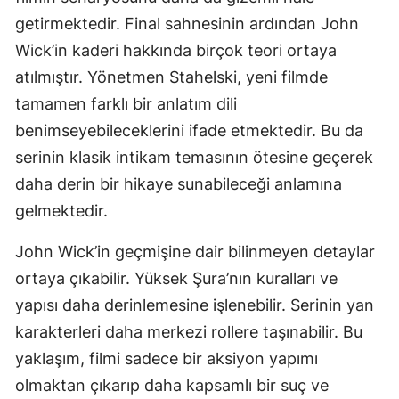
getirmektedir. Final sahnesinin ardından John
Samsun
Wick’in kaderi hakkında birçok teori ortaya
Siirt
atılmıştır. Yönetmen Stahelski, yeni filmde
tamamen farklı bir anlatım dili
Sinop
benimseyebileceklerini ifade etmektedir. Bu da
Sivas
serinin klasik intikam temasının ötesine geçerek
Tekirdağ
daha derin bir hikaye sunabileceği anlamına
gelmektedir.
Tokat
Trabzon
John Wick’in geçmişine dair bilinmeyen detaylar
ortaya çıkabilir. Yüksek Şura’nın kuralları ve
Tunceli
yapısı daha derinlemesine işlenebilir. Serinin yan
Şanlıurfa
karakterleri daha merkezi rollere taşınabilir. Bu
yaklaşım, filmi sadece bir aksiyon yapımı
Uşak
olmaktan çıkarıp daha kapsamlı bir suç ve
Van