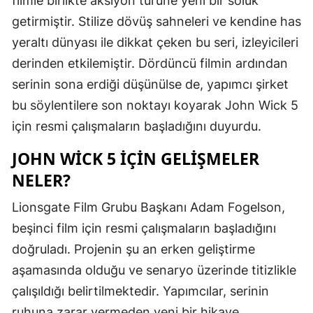
filmle birlikte aksiyon türüne yeni bir soluk
Edirne
getirmiştir. Stilize dövüş sahneleri ve kendine has
yeraltı dünyası ile dikkat çeken bu seri, izleyicileri
Elazığ
derinden etkilemiştir. Dördüncü filmin ardından
Erzincan
serinin sona erdiği düşünülse de, yapımcı şirket
Erzurum
bu söylentilere son noktayı koyarak John Wick 5
için resmi çalışmaların başladığını duyurdu.
Eskişehir
JOHN WICK 5 IÇIN GELIŞMELER
Gaziantep
NELER?
Giresun
Lionsgate Film Grubu Başkanı Adam Fogelson,
Gümüşhan
beşinci film için resmi çalışmaların başladığını
Hakkari
doğruladı. Projenin şu an erken geliştirme
aşamasında olduğu ve senaryo üzerinde titizlikle
Hatay
çalışıldığı belirtilmektedir. Yapımcılar, serinin
Isparta
ruhuna zarar vermeden yeni bir hikaye