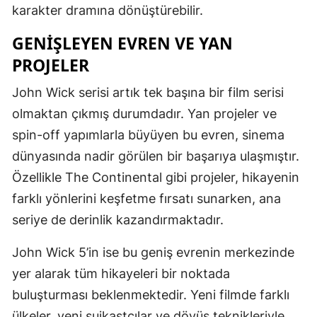
karakter dramına dönüştürebilir.
Yozgat
GENIŞLEYEN EVREN VE YAN
Zonguldak
PROJELER
Aksaray
John Wick serisi artık tek başına bir film serisi
olmaktan çıkmış durumdadır. Yan projeler ve
Bayburt
spin-off yapımlarla büyüyen bu evren, sinema
Karaman
dünyasında nadir görülen bir başarıya ulaşmıştır.
Kırıkkale
Özellikle The Continental gibi projeler, hikayenin
farklı yönlerini keşfetme fırsatı sunarken, ana
Batman
seriye de derinlik kazandırmaktadır.
Şırnak
John Wick 5’in ise bu geniş evrenin merkezinde
Bartın
yer alarak tüm hikayeleri bir noktada
Ardahan
buluşturması beklenmektedir. Yeni filmde farklı
ülkeler, yeni suikastçılar ve dövüş teknikleriyle
Iğdır