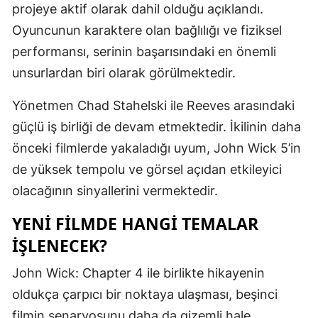
projeye aktif olarak dahil olduğu açıklandı.
Malatya
Oyuncunun karaktere olan bağlılığı ve fiziksel
performansı, serinin başarısındaki en önemli
Manisa
unsurlardan biri olarak görülmektedir.
Kahramanm
Yönetmen Chad Stahelski ile Reeves arasındaki
Mardin
güçlü iş birliği de devam etmektedir. İkilinin daha
Muğla
önceki filmlerde yakaladığı uyum, John Wick 5’in
Muş
de yüksek tempolu ve görsel açıdan etkileyici
olacağının sinyallerini vermektedir.
Nevşehir
YENI FILMDE HANGI TEMALAR
Niğde
İŞLENECEK?
Ordu
John Wick: Chapter 4 ile birlikte hikayenin
Rize
oldukça çarpıcı bir noktaya ulaşması, beşinci
Sakarya
filmin senaryosunu daha da gizemli hale