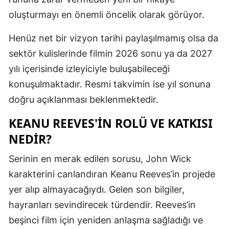
oluşturmayı en önemli öncelik olarak görüyor.
Mersin
İstanbul
Henüz net bir vizyon tarihi paylaşılmamış olsa da
sektör kulislerinde filmin 2026 sonu ya da 2027
İzmir
yılı içerisinde izleyiciyle buluşabileceği
Kars
konuşulmaktadır. Resmi takvimin ise yıl sonuna
Kastamonu
doğru açıklanması beklenmektedir.
Kayseri
KEANU REEVES'IN ROLÜ VE KATKISI
NEDIR?
Kırklareli
Serinin en merak edilen sorusu, John Wick
Kırşehir
karakterini canlandıran Keanu Reeves’in projede
Kocaeli
yer alıp almayacağıydı. Gelen son bilgiler,
Konya
hayranları sevindirecek türdendir. Reeves’in
beşinci film için yeniden anlaşma sağladığı ve
Kütahya