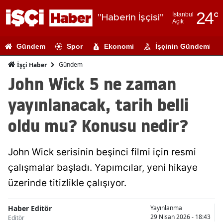
24
°
İstanbul
"Haberin İşçisi"
Açık
Adana
Gündem
Spor
Ekonomi
İşçinin Gündemi
Adıyaman
Gündem
İşçi Haber
Afyonkarahi
John Wick 5 ne zaman
Ağrı
yayınlanacak, tarih belli
Amasya
oldu mu? Konusu nedir?
Ankara
John Wick serisinin beşinci filmi için resmi
Antalya
çalışmalar başladı. Yapımcılar, yeni hikaye
Artvin
üzerinde titizlikle çalışıyor.
Aydın
Haber Editör
Yayınlanma
Balıkesir
29 Nisan 2026 - 18:43
Editör