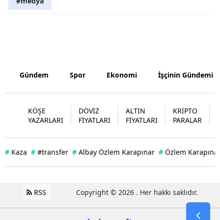
#medya
Yozgat
Zonguldak
Aksaray
Gündem
Spor
Ekonomi
İşçinin Gündemi
Bayburt
Karaman
KÖŞE
DÖVİZ
ALTIN
KRİPTO
Kırıkkale
YAZARLARI
FİYATLARI
FİYATLARI
PARALAR
Batman
#
Kaza
#
#transfer
#
Albay Özlem Karapınar
#
Özlem Karapınar
Şırnak
Bartın
RSS
Copyright © 2026 . Her hakkı saklıdır.
Ardahan
Iğdır