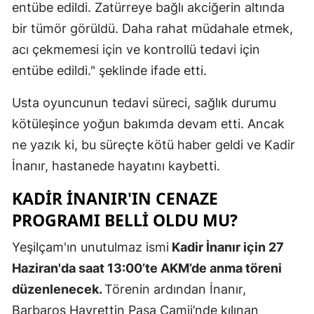
entübe edildi. Zatürreye bağlı akciğerin altında
Mersin
bir tümör görüldü. Daha rahat müdahale etmek,
İstanbul
acı çekmemesi için ve kontrollü tedavi için
entübe edildi." şeklinde ifade etti.
İzmir
Usta oyuncunun tedavi süreci, sağlık durumu
Kars
kötüleşince yoğun bakımda devam etti. Ancak
Kastamonu
ne yazık ki, bu süreçte kötü haber geldi ve Kadir
Kayseri
İnanır, hastanede hayatını kaybetti.
Kırklareli
KADIR İNANIR'IN CENAZE
PROGRAMI BELLI OLDU MU?
Kırşehir
Yeşilçam'ın unutulmaz ismi
Kadir İnanır için 27
Kocaeli
Haziran'da saat 13:00’te AKM’de anma töreni
Konya
düzenlenecek.
Törenin ardından İnanır,
Kütahya
Barbaros Hayrettin Paşa Camii’nde kılınan