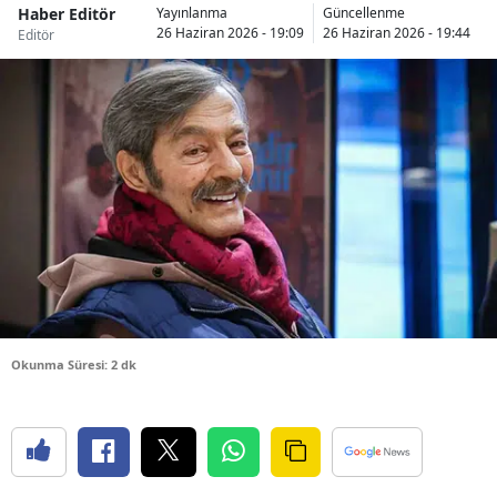
Haber Editör
Yayınlanma
Güncellenme
Bilecik
26 Haziran 2026 - 19:09
26 Haziran 2026 - 19:44
Editör
Bingöl
Bitlis
Bolu
Burdur
Bursa
Çanakkale
Çankırı
Okunma Süresi: 2 dk
Çorum
Denizli
Diyarbakır