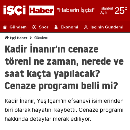
25
°
İstanbul
"Haberin İşçisi"
Açık
Adana
Gündem
Spor
Ekonomi
İşçinin Gündemi
Adıyaman
Gündem
İşçi Haber
Afyonkarahi
Kadir İnanır'ın cenaze
Ağrı
töreni ne zaman, nerede ve
Amasya
saat kaçta yapılacak?
Ankara
Cenaze programı belli mi?
Antalya
Kadir İnanır, Yeşilçam'ın efsanevi isimlerinden
Artvin
biri olarak hayatını kaybetti. Cenaze programı
Aydın
hakkında detaylar merak ediliyor.
Balıkesir