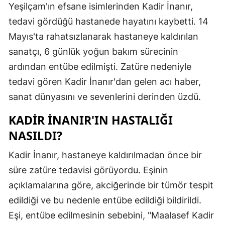
Yeşilçam'ın efsane isimlerinden Kadir İnanır,
Edirne
tedavi gördüğü hastanede hayatını kaybetti. 14
Elazığ
Mayıs'ta rahatsızlanarak hastaneye kaldırılan
sanatçı, 6 günlük yoğun bakım sürecinin
Erzincan
ardından entübe edilmişti. Zatüre nedeniyle
Erzurum
tedavi gören Kadir İnanır'dan gelen acı haber,
Eskişehir
sanat dünyasını ve sevenlerini derinden üzdü.
Gaziantep
KADIR İNANIR'IN HASTALIĞI
NASILDI?
Giresun
Kadir İnanır, hastaneye kaldırılmadan önce bir
Gümüşhan
süre zatüre tedavisi görüyordu. Eşinin
Hakkari
açıklamalarına göre, akciğerinde bir tümör tespit
Hatay
edildiği ve bu nedenle entübe edildiği bildirildi.
Eşi, entübe edilmesinin sebebini, "Maalasef Kadir
Isparta