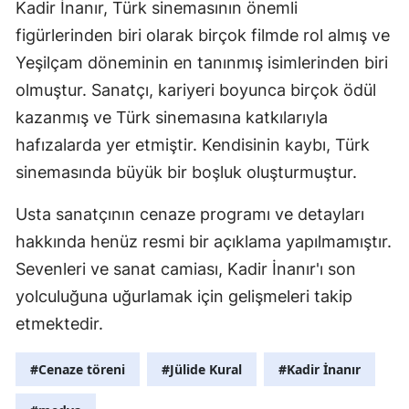
Kadir İnanır, Türk sinemasının önemli
Samsun
figürlerinden biri olarak birçok filmde rol almış ve
Yeşilçam döneminin en tanınmış isimlerinden biri
Siirt
olmuştur. Sanatçı, kariyeri boyunca birçok ödül
Sinop
kazanmış ve Türk sinemasına katkılarıyla
Sivas
hafızalarda yer etmiştir. Kendisinin kaybı, Türk
sinemasında büyük bir boşluk oluşturmuştur.
Tekirdağ
Usta sanatçının cenaze programı ve detayları
Tokat
hakkında henüz resmi bir açıklama yapılmamıştır.
Trabzon
Sevenleri ve sanat camiası, Kadir İnanır'ı son
Tunceli
yolculuğuna uğurlamak için gelişmeleri takip
etmektedir.
Şanlıurfa
Uşak
#Cenaze töreni
#Jülide Kural
#Kadir İnanır
Van