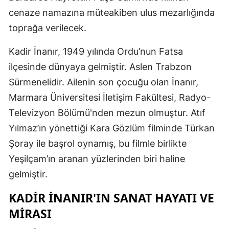
cenaze namazına müteakiben ulus mezarlığında
Malatya
toprağa verilecek.
Manisa
Kadir İnanır, 1949 yılında Ordu’nun Fatsa
Kahramanm
ilçesinde dünyaya gelmiştir. Aslen Trabzon
Mardin
Sürmenelidir. Ailenin son çocuğu olan İnanır,
Marmara Üniversitesi İletişim Fakültesi, Radyo-
Muğla
Televizyon Bölümü'nden mezun olmuştur. Atıf
Muş
Yılmaz’ın yönettiği Kara Gözlüm filminde Türkan
Nevşehir
Şoray ile başrol oynamış, bu filmle birlikte
Yeşilçam’ın aranan yüzlerinden biri haline
Niğde
gelmiştir.
Ordu
KADIR İNANIR'IN SANAT HAYATI VE
Rize
MIRASI
Sakarya