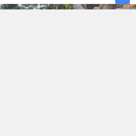
Samsun
Siirt
Sinop
Sivas
Tekirdağ
Tokat
Trabzon
KAYNAK: İHA
Okunma Süresi: 1 dk
Tunceli
Şanlıurfa
Uşak
Kaza, Karadeniz Ereğli ilçesi Kaptaş Kaymaklar
Van