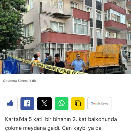
Bilecik
Bingöl
Bitlis
Bolu
Burdur
Bursa
Çanakkale
Okunma Süresi: 1 dk
Çankırı
Çorum
Denizli
Kartal'da 5 katlı bir binanın 2. kat balkonunda
Diyarbakır
çökme meydana geldi. Can kaybı ya da