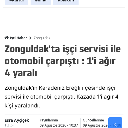
Malatya
Manisa
Kahramanm
Zonguldak
İşçi Haber
Mardin
Zonguldak'ta işçi servisi ile
Muğla
otomobil çarpıştı : 1'i ağır
Muş
4 yaralı
Nevşehir
Zonguldak'ın Karadeniz Ereğli ilçesinde işçi
Niğde
servisi ile otomobil çarpıştı. Kazada 1'i ağır 4
Ordu
kişi yaralandı.
Rize
Esra Ayçiçek
Yayınlanma
Güncellenme
09 Ağustos 2026 - 10:37
09 Ağustos 2026 - 10:38
Sakarya
Editör