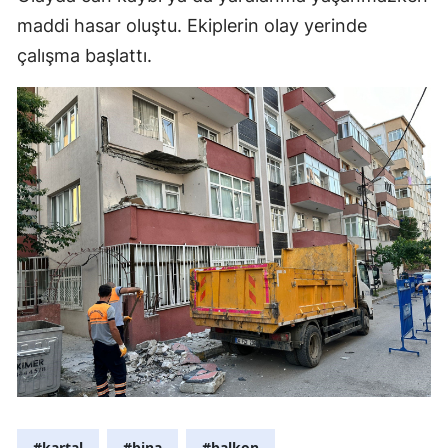
maddi hasar oluştu. Ekiplerin olay yerinde
Mersin
çalışma başlattı.
İstanbul
İzmir
Kars
Kastamonu
Kayseri
Kırklareli
Kırşehir
Kocaeli
Konya
Kütahya
#kartal
#bina
#balkon