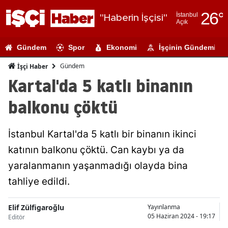
26
°
İstanbul
"Haberin İşçisi"
Açık
Adana
Gündem
Spor
Ekonomi
İşçinin Gündemi
Adıyaman
Gündem
İşçi Haber
Afyonkarahi
Kartal'da 5 katlı binanın
Ağrı
balkonu çöktü
Amasya
İstanbul Kartal'da 5 katlı bir binanın ikinci
Ankara
katının balkonu çöktü. Can kaybı ya da
Antalya
yaralanmanın yaşanmadığı olayda bina
Artvin
tahliye edildi.
Aydın
Elif Zülfigaroğlu
Yayınlanma
05 Haziran 2024 - 19:17
Editör
Balıkesir