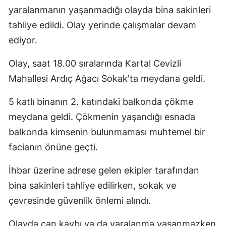
yaralanmanın yaşanmadığı olayda bina sakinleri
Edirne
tahliye edildi. Olay yerinde çalışmalar devam
Elazığ
ediyor.
Erzincan
Olay, saat 18.00 sıralarında Kartal Cevizli
Erzurum
Mahallesi Ardıç Ağacı Sokak'ta meydana geldi.
Eskişehir
5 katlı binanın 2. katındaki balkonda çökme
Gaziantep
meydana geldi. Çökmenin yaşandığı esnada
balkonda kimsenin bulunmaması muhtemel bir
Giresun
facianın önüne geçti.
Gümüşhan
İhbar üzerine adrese gelen ekipler tarafından
Hakkari
bina sakinleri tahliye edilirken, sokak ve
Hatay
çevresinde güvenlik önlemi alındı.
Isparta
Olayda can kaybı ya da yaralanma yaşanmazken