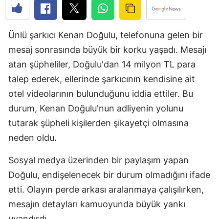
Edirne
Elazığ
Ünlü şarkıcı Kenan Doğulu, telefonuna gelen bir
mesaj sonrasında büyük bir korku yaşadı. Mesajı
Erzincan
atan şüpheliler, Doğulu'dan 14 milyon TL para
Erzurum
talep ederek, ellerinde şarkıcının kendisine ait
Eskişehir
otel videolarının bulunduğunu iddia ettiler. Bu
durum, Kenan Doğulu'nun adliyenin yolunu
Gaziantep
tutarak şüpheli kişilerden şikayetçi olmasına
Giresun
neden oldu.
Gümüşhan
Sosyal medya üzerinden bir paylaşım yapan
Hakkari
Doğulu, endişelenecek bir durum olmadığını ifade
etti. Olayın perde arkası aralanmaya çalışılırken,
Hatay
mesajın detayları kamuoyunda büyük yankı
Isparta
uyandırdı.