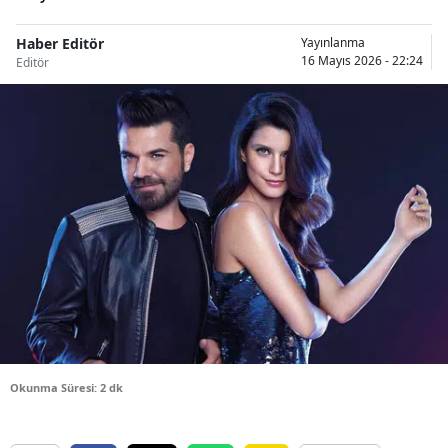
Bilecik
Haber Editör
Yayınlanma
16 Mayıs 2026 - 22:24
Bingöl
Editör
Bitlis
Bolu
Burdur
Bursa
Çanakkale
Çankırı
Çorum
Okunma Süresi: 2 dk
Denizli
Diyarbakır