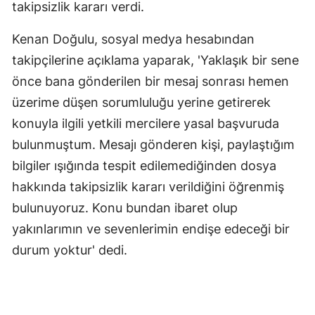
takipsizlik kararı verdi.
Samsun
Kenan Doğulu, sosyal medya hesabından
Siirt
takipçilerine açıklama yaparak, 'Yaklaşık bir sene
önce bana gönderilen bir mesaj sonrası hemen
Sinop
üzerime düşen sorumluluğu yerine getirerek
Sivas
konuyla ilgili yetkili mercilere yasal başvuruda
Tekirdağ
bulunmuştum. Mesajı gönderen kişi, paylaştığım
bilgiler ışığında tespit edilemediğinden dosya
Tokat
hakkında takipsizlik kararı verildiğini öğrenmiş
Trabzon
bulunuyoruz. Konu bundan ibaret olup
Tunceli
yakınlarımın ve sevenlerimin endişe edeceği bir
durum yoktur' dedi.
Şanlıurfa
Uşak
Van