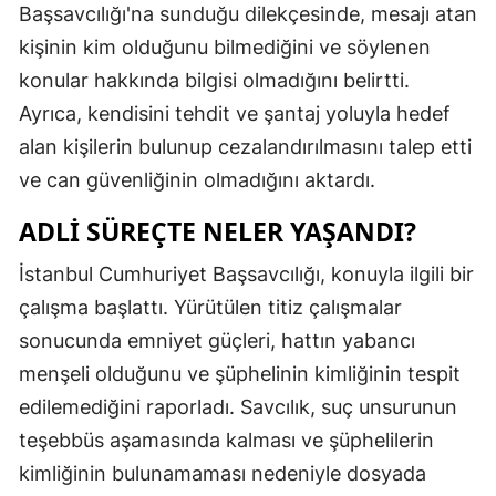
Başsavcılığı'na sunduğu dilekçesinde, mesajı atan
Malatya
kişinin kim olduğunu bilmediğini ve söylenen
konular hakkında bilgisi olmadığını belirtti.
Manisa
Ayrıca, kendisini tehdit ve şantaj yoluyla hedef
Kahramanm
alan kişilerin bulunup cezalandırılmasını talep etti
Mardin
ve can güvenliğinin olmadığını aktardı.
Muğla
ADLI SÜREÇTE NELER YAŞANDI?
Muş
İstanbul Cumhuriyet Başsavcılığı, konuyla ilgili bir
çalışma başlattı. Yürütülen titiz çalışmalar
Nevşehir
sonucunda emniyet güçleri, hattın yabancı
Niğde
menşeli olduğunu ve şüphelinin kimliğinin tespit
Ordu
edilemediğini raporladı. Savcılık, suç unsurunun
teşebbüs aşamasında kalması ve şüphelilerin
Rize
kimliğinin bulunamaması nedeniyle dosyada
Sakarya