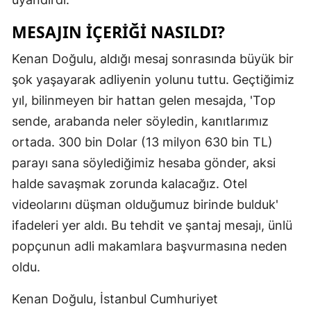
Mersin
MESAJIN İÇERIĞI NASILDI?
İstanbul
Kenan Doğulu, aldığı mesaj sonrasında büyük bir
İzmir
şok yaşayarak adliyenin yolunu tuttu. Geçtiğimiz
yıl, bilinmeyen bir hattan gelen mesajda, 'Top
Kars
sende, arabanda neler söyledin, kanıtlarımız
Kastamonu
ortada. 300 bin Dolar (13 milyon 630 bin TL)
Kayseri
parayı sana söylediğimiz hesaba gönder, aksi
halde savaşmak zorunda kalacağız. Otel
Kırklareli
videolarını düşman olduğumuz birinde bulduk'
Kırşehir
ifadeleri yer aldı. Bu tehdit ve şantaj mesajı, ünlü
popçunun adli makamlara başvurmasına neden
Kocaeli
oldu.
Konya
Kenan Doğulu, İstanbul Cumhuriyet
Kütahya