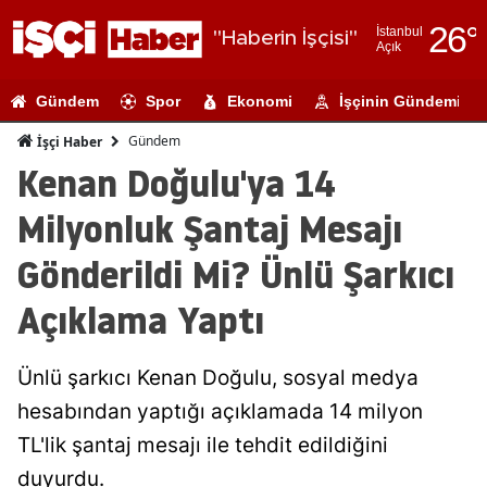
26
°
İstanbul
"Haberin İşçisi"
Açık
Adana
Gündem
Spor
Ekonomi
İşçinin Gündemi
Adıyaman
Gündem
İşçi Haber
Afyonkarahi
Kenan Doğulu'ya 14
Ağrı
Milyonluk Şantaj Mesajı
Amasya
Gönderildi Mi? Ünlü Şarkıcı
Ankara
Açıklama Yaptı
Antalya
Ünlü şarkıcı Kenan Doğulu, sosyal medya
Artvin
hesabından yaptığı açıklamada 14 milyon
Aydın
TL'lik şantaj mesajı ile tehdit edildiğini
Balıkesir
duyurdu.