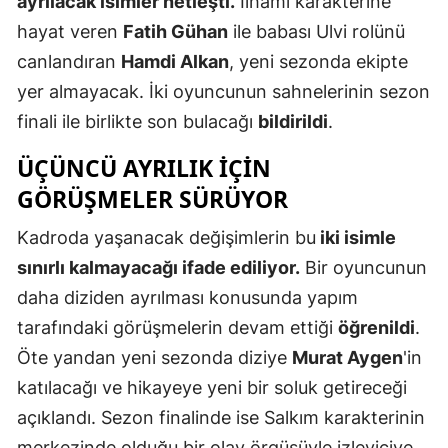
ayrılacak isimler netleşti.
İlhami karakterine
Mersin
hayat veren
Fatih Gühan
ile babası Ulvi rolünü
canlandıran
Hamdi Alkan
, yeni sezonda ekipte
İstanbul
yer almayacak. İki oyuncunun sahnelerinin sezon
İzmir
finali ile birlikte son bulacağı
bildirildi
.
Kars
ÜÇÜNCÜ AYRILIK IÇIN
Kastamonu
GÖRÜŞMELER SÜRÜYOR
Kayseri
Kadroda yaşanacak değişimlerin bu
iki isimle
sınırlı kalmayacağı ifade ediliyor.
Bir oyuncunun
Kırklareli
daha diziden ayrılması konusunda yapım
Kırşehir
tarafındaki görüşmelerin devam ettiği
öğrenildi
.
Kocaeli
Öte yandan yeni sezonda diziye
Murat Aygen
'in
katılacağı ve hikayeye yeni bir soluk getireceği
Konya
açıklandı. Sezon finalinde ise Salkım karakterinin
Kütahya
merkezinde olduğu bir olay örgüsüyle izleyiciye