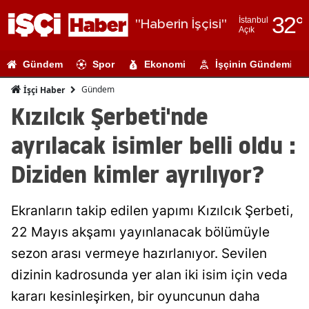
32
°
İstanbul
"Haberin İşçisi"
Açık
Adana
Gündem
Spor
Ekonomi
İşçinin Gündemi
Adıyaman
Gündem
İşçi Haber
Afyonkarahi
Kızılcık Şerbeti'nde
Ağrı
ayrılacak isimler belli oldu :
Amasya
Diziden kimler ayrılıyor?
Ankara
Ekranların takip edilen yapımı Kızılcık Şerbeti,
Antalya
22 Mayıs akşamı yayınlanacak bölümüyle
Artvin
sezon arası vermeye hazırlanıyor. Sevilen
Aydın
dizinin kadrosunda yer alan iki isim için veda
kararı kesinleşirken, bir oyuncunun daha
Balıkesir