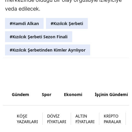
veda edilecek.
Malatya
Manisa
#Hamdi Alkan
#Kızılcık Şerbeti
Kahramanm
#Kızılcık Şerbeti Sezon Finali
Mardin
#Kızılcık Şerbetinden Kimler Ayrılıyor
Muğla
Muş
Nevşehir
Niğde
Gündem
Spor
Ekonomi
İşçinin Gündemi
Ordu
KÖŞE
DÖVİZ
ALTIN
KRİPTO
Rize
YAZARLARI
FİYATLARI
FİYATLARI
PARALAR
Sakarya