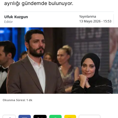
ayrılığı gündemde bulunuyor.
Bilecik
Bingöl
Ufuk Kuzgun
Yayınlanma
13 Mayıs 2026 - 15:53
Editör
Bitlis
Bolu
Burdur
Bursa
Çanakkale
Çankırı
Çorum
Okunma Süresi: 1 dk
Denizli
Diyarbakır