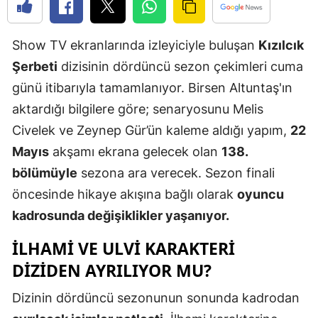
Edirne
Show TV ekranlarında izleyiciyle buluşan
Kızılcık
Elazığ
Şerbeti
dizisinin dördüncü sezon çekimleri cuma
Erzincan
günü itibarıyla tamamlanıyor. Birsen Altuntaş'ın
Erzurum
aktardığı bilgilere göre; senaryosunu Melis
Civelek ve Zeynep Gür’ün kaleme aldığı yapım,
22
Eskişehir
Mayıs
akşamı ekrana gelecek olan
138.
Gaziantep
bölümüyle
sezona ara verecek. Sezon finali
Giresun
öncesinde hikaye akışına bağlı olarak
oyuncu
kadrosunda değişiklikler yaşanıyor.
Gümüşhan
ILHAMI VE ULVI KARAKTERI
Hakkari
DIZIDEN AYRILIYOR MU?
Hatay
Dizinin dördüncü sezonunun sonunda kadrodan
Isparta