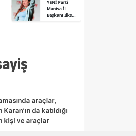
YENİ Parti
Manisa İl
Başkanı İlksen
Özalper
gözaltına
alındı
sayiş
lamasında araçlar,
 Karan’ın da katıldığı
 kişi ve araçlar