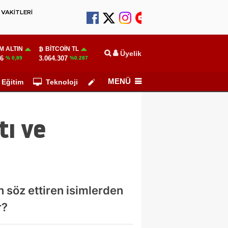
VAKİTLERİ
M ALTIN
BITCOIN TL
Üyelik
06
3.064.307
% 0,89
%0.287
MENÜ
Eğitim
Teknoloji
Köşe Yazarları
tı ve
n söz ettiren isimlerden
r?