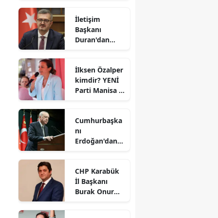
mı? Hangi
İletişim
dizilerde
Başkanı
oynadı?
Duran'dan
'çerçeve yasa'
açıklaması
İlksen Özalper
kimdir? YENİ
Parti Manisa İl
Başkanı kaç
yaşında ve
Cumhurbaşka
nereli?
nı
a
Erdoğan'dan
'çerçeve
yasaya' ilişkin
CHP Karabük
açıklama
İl Başkanı
Burak Onur
Gündüz oldu