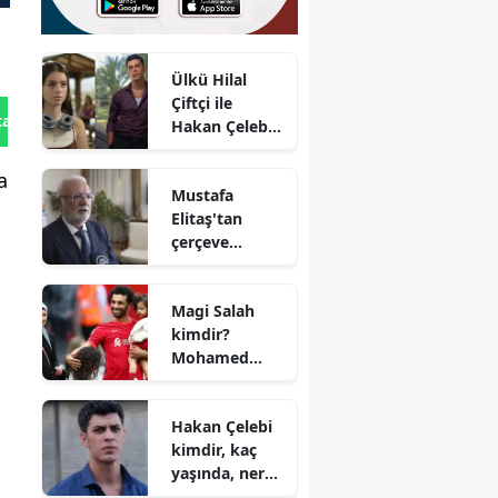
Ülkü Hilal
Çiftçi ile
tan Gönder
Hakan Çelebi
sevgili mi?
Babadan
a
Mustafa
dikkat çeken
Elitaş'tan
iddialar
çerçeve
yasaya ilişkin
dikkat çeken
Magi Salah
mesaj
kimdir?
Mohamed
Salah'ın eşi
kaç yaşında,
Hakan Çelebi
nereli ve
kimdir, kaç
mesleği nedir?
yaşında, nereli
ve sevgilisi var