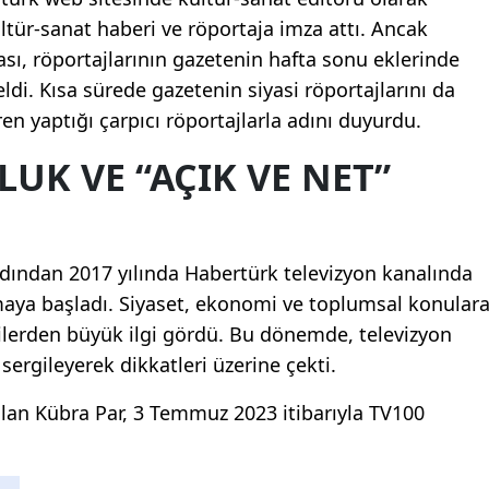
ltür-sanat haberi ve röportaja imza attı. Ancak
Mersin
sı, röportajlarının gazetenin hafta sonu eklerinde
İstanbul
i. Kısa sürede gazetenin siyasi röportajlarını da
ren yaptığı çarpıcı röportajlarla adını duyurdu.
İzmir
UK VE “AÇIK VE NET”
Kars
Kastamonu
Kayseri
ardından 2017 yılında Habertürk televizyon kanalında
Kırklareli
aya başladı. Siyaset, ekonomi ve toplumsal konular
icilerden büyük ilgi gördü. Bu dönemde, televizyon
Kırşehir
sergileyerek dikkatleri üzerine çekti.
Kocaeli
ılan Kübra Par, 3 Temmuz 2023 itibarıyla TV100
Konya
Kütahya