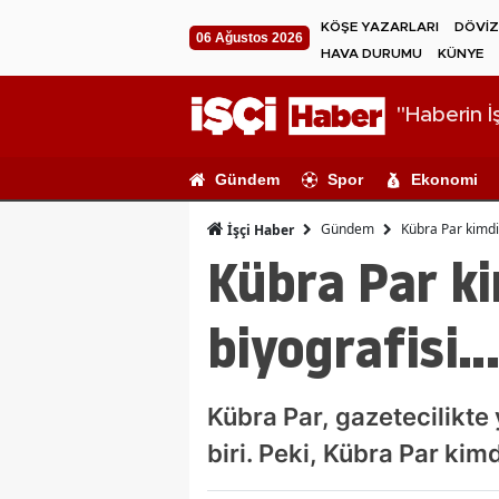
KÖŞE YAZARLARI
DÖVİZ
06 Ağustos 2026
HAVA DURUMU
KÜNYE
"Haberin İş
Gündem
Spor
Ekonomi
Gündem
Kübra Par kimdir
İşçi Haber
Kübra Par ki
biyografisi..
Kübra Par, gazetecilikte 
biri. Peki, Kübra Par kim