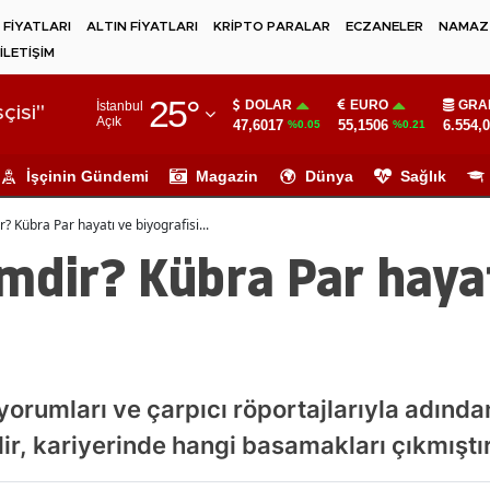
 FİYATLARI
ALTIN FİYATLARI
KRİPTO PARALAR
ECZANELER
NAMAZ 
İLETİŞİM
Adana
25
°
DOLAR
EURO
GRA
İstanbul
Adıyaman
çisi"
Açık
47,6017
55,1506
6.554,
%0.05
%0.21
Afyonkarahisar
İşçinin Gündemi
Magazin
Dünya
Sağlık
Ağrı
? Kübra Par hayatı ve biyografisi...
Amasya
mdir? Kübra Par haya
Ankara
.
Antalya
Artvin
yorumları ve çarpıcı röportajlarıyla adında
Aydın
dir, kariyerinde hangi basamakları çıkmıştı
Balıkesir