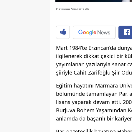
Okunma Süresi: 2 dk
Mart 1984’te Erzincan’da dünya
ilgilenerek dikkat çekici bir k
yayımlanan yazılarıyla sanat c
şiiriyle Cahit Zarifoğlu Şiir Öd
Eğitim hayatını Marmara Ünivers
bölümünde tamamlayan Par, ak
lisans yaparak devam etti. 2009
Burjuva Bohem Yaşamından Kesi
anlamda da başarılı bir kariyer
Par, gazetecilik hayatına Habe