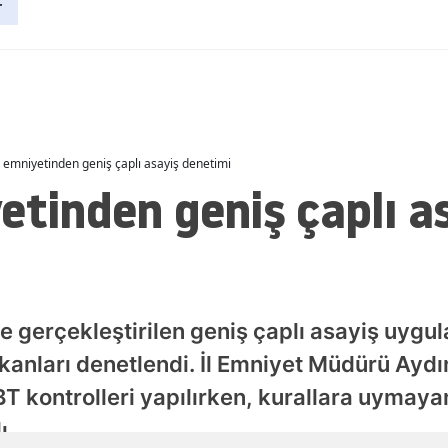
r
Malatya
Manisa
Kahramanmaraş
Mardin
ğ emniyetinden geniş çaplı asayiş denetimi
etinden geniş çaplı a
Muğla
Muş
Nevşehir
Niğde
ce gerçekleştirilen geniş çaplı asayiş uygu
Ordu
anları denetlendi. İl Emniyet Müdürü Aydın
 kontrolleri yapılırken, kurallara uymayan
Rize
ı.
Sakarya