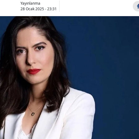
Yayınlanma
Bilecik
28 Ocak 2025 - 23:31
Bingöl
Bitlis
Bolu
Burdur
Bursa
Çanakkale
Çankırı
Çorum
Denizli
Diyarbakır