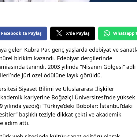
Edirne
Elazığ
Erzincan
Facebook'ta Paylaş
X'de Paylaş
Whatsapp'
Erzurum
ya gelen Kübra Par, genç yaşlarda edebiyat ve sanatl
ültürel birikim kazandı. Edebiyat dergilerinde
Eskişehir
amiasında tanındı. 2003 yılında “Nisanın Gölgesi” adlı
Gaziantep
ülleri’nde jüri özel ödülüne layık görüldü.
Giresun
itesi Siyaset Bilimi ve Uluslararası İlişkiler
Gümüşhane
ademik kariyerine Boğaziçi Üniversitesi’nde yüksek
 yılında yazdığı “Türkiye’deki Bobolar: İstanbul’daki
Hakkari
tler” başlıklı teziyle dikkat çekti ve akademik
Hatay
e adım attı.
Isparta
rtürk web sitesinde kültür-sanat editörü olarak