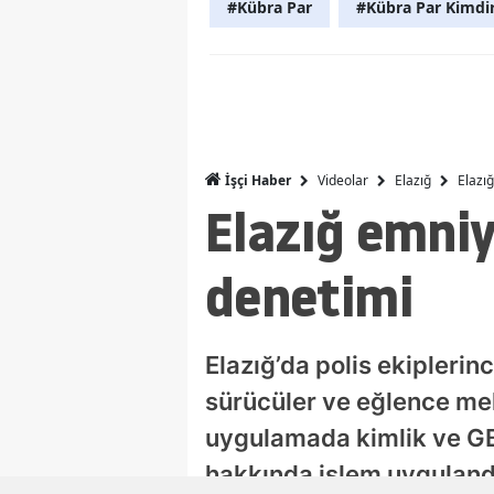
#Kübra Par
#Kübra Par Kimdi
Videolar
Elazığ
Elazı
İşçi Haber
Elazığ emniy
denetimi
Elazığ’da polis ekiplerin
sürücüler ve eğlence mek
uygulamada kimlik ve GBT
hakkında işlem uyguland