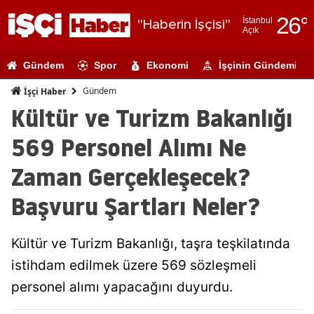
26
°
İstanbul
"Haberin İşçisi"
Açık
Adana
Gündem
Spor
Ekonomi
İşçinin Gündemi
Adıyaman
Gündem
İşçi Haber
Afyonkarahi
Kültür ve Turizm Bakanlığı
Ağrı
569 Personel Alımı Ne
Amasya
Zaman Gerçekleşecek?
Ankara
Başvuru Şartları Neler?
Antalya
Kültür ve Turizm Bakanlığı, taşra teşkilatında
Artvin
istihdam edilmek üzere 569 sözleşmeli
Aydın
personel alımı yapacağını duyurdu.
Balıkesir