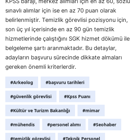
KPSS barajı, merkez alımları için en az 60, sözlü
sınavlı alımlar için ise en az 70 puan olarak
Samsun
belirlenmiştir. Temizlik görevlisi pozisyonu için,
Siirt
son üç yıl içerisinde en az 90 gün temizlik
Sinop
hizmetlerinde çalıştığını SGK hizmet dökümü ile
belgeleme şartı aranmaktadır. Bu detaylar,
Sivas
adayların başvuru sürecinde dikkate almaları
Tekirdağ
gereken önemli kriterlerdir.
Tokat
#Arkeolog
#başvuru tarihleri
Trabzon
#güvenlik görevlisi
#Kpss Puanı
Tunceli
#Kültür ve Turizm Bakanlığı
#mimar
Şanlıurfa
#mühendis
#personel alımı
#Seohaber
Uşak
#temizlik görevlisi
#Teknik Personel
Van