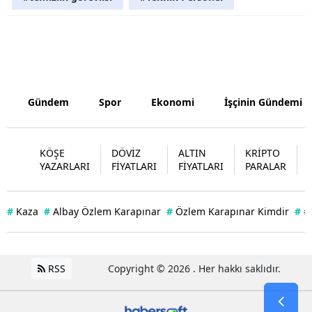
Yozgat
Zonguldak
Aksaray
Gündem
Spor
Ekonomi
İşçinin Gündemi
Bayburt
Karaman
KÖŞE
DÖVİZ
ALTIN
KRİPTO
YAZARLARI
FİYATLARI
FİYATLARI
PARALAR
Kırıkkale
Batman
#
Kaza
#
Albay Özlem Karapınar
#
Özlem Karapınar Kimdir
#
#
Şırnak
Bartın
RSS
Copyright © 2026 . Her hakkı saklıdır.
Ardahan
Iğdır