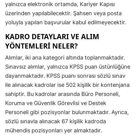
yalnızca elektronik ortamda, Kariyer Kapısı
Mersin
üzerinden yapılabilecektir. Şahsen veya posta
İstanbul
yoluyla yapılan başvurular kabul edilmeyecektir.
İzmir
KADRO DETAYLARI VE ALIM
YÖNTEMLERI NELER?
Kars
Alımlar, iki ana kategori altında toplanmaktadır.
Kastamonu
Sınavsız alımlar, yalnızca KPSS puan üstünlüğüne
Kayseri
dayanmaktadır. KPSS puanı sonrası sözlü sınav
Kırklareli
ile alınacak kadrolar ise 502 kişilik bir kontenjana
sahiptir. Bu kadrolar arasında Büro Personeli,
Kırşehir
Koruma ve Güvenlik Görevlisi ve Destek
Kocaeli
Personeli gibi pozisyonlar bulunmaktadır. Ayrıca,
Konya
sözlü sınavla alınacak 67 kişilik kadroda
mühendis pozisyonları yer almaktadır.
Kütahya