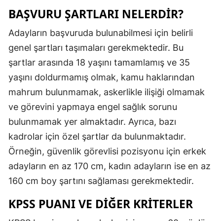
BAŞVURU ŞARTLARI NELERDIR?
Malatya
Adayların başvuruda bulunabilmesi için belirli
Manisa
genel şartları taşımaları gerekmektedir. Bu
Kahramanm
şartlar arasında 18 yaşını tamamlamış ve 35
Mardin
yaşını doldurmamış olmak, kamu haklarından
mahrum bulunmamak, askerlikle ilişiği olmamak
Muğla
ve görevini yapmaya engel sağlık sorunu
Muş
bulunmamak yer almaktadır. Ayrıca, bazı
kadrolar için özel şartlar da bulunmaktadır.
Nevşehir
Örneğin, güvenlik görevlisi pozisyonu için erkek
Niğde
adayların en az 170 cm, kadın adayların ise en az
Ordu
160 cm boy şartını sağlaması gerekmektedir.
Rize
KPSS PUANI VE DIĞER KRITERLER
Sakarya