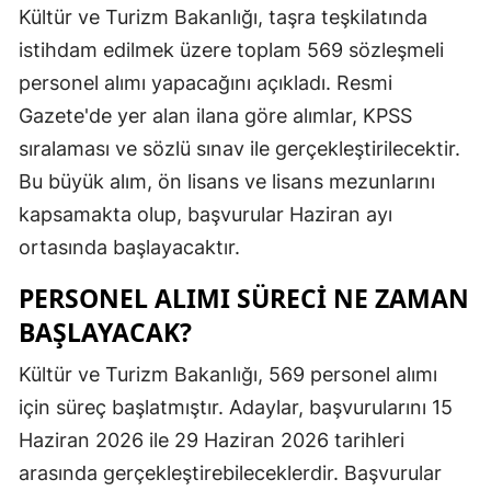
Kültür ve Turizm Bakanlığı, taşra teşkilatında
Edirne
istihdam edilmek üzere toplam 569 sözleşmeli
Elazığ
personel alımı yapacağını açıkladı. Resmi
Gazete'de yer alan ilana göre alımlar, KPSS
Erzincan
sıralaması ve sözlü sınav ile gerçekleştirilecektir.
Erzurum
Bu büyük alım, ön lisans ve lisans mezunlarını
Eskişehir
kapsamakta olup, başvurular Haziran ayı
ortasında başlayacaktır.
Gaziantep
PERSONEL ALIMI SÜRECI NE ZAMAN
Giresun
BAŞLAYACAK?
Gümüşhan
Kültür ve Turizm Bakanlığı, 569 personel alımı
Hakkari
için süreç başlatmıştır. Adaylar, başvurularını 15
Hatay
Haziran 2026 ile 29 Haziran 2026 tarihleri
arasında gerçekleştirebileceklerdir. Başvurular
Isparta