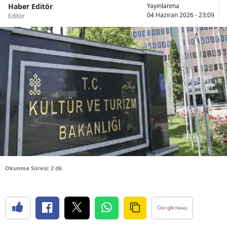
Haber Editör
Yayınlanma
Bilecik
04 Haziran 2026 - 23:09
Editör
Bingöl
Bitlis
Bolu
Burdur
Bursa
Çanakkale
Çankırı
Okunma Süresi: 2 dk
Çorum
Denizli
Diyarbakır