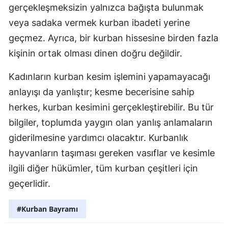
gerçekleşmeksizin yalnızca bağışta bulunmak
Yozgat
veya sadaka vermek kurban ibadeti yerine
geçmez. Ayrıca, bir kurban hissesine birden fazla
Zonguldak
kişinin ortak olması dinen doğru değildir.
Aksaray
Kadınların kurban kesim işlemini yapamayacağı
Bayburt
anlayışı da yanlıştır; kesme becerisine sahip
Karaman
herkes, kurban kesimini gerçekleştirebilir. Bu tür
bilgiler, toplumda yaygın olan yanlış anlamaların
Kırıkkale
giderilmesine yardımcı olacaktır. Kurbanlık
Batman
hayvanların taşıması gereken vasıflar ve kesimle
Şırnak
ilgili diğer hükümler, tüm kurban çeşitleri için
geçerlidir.
Bartın
Ardahan
#Kurban Bayramı
Iğdır