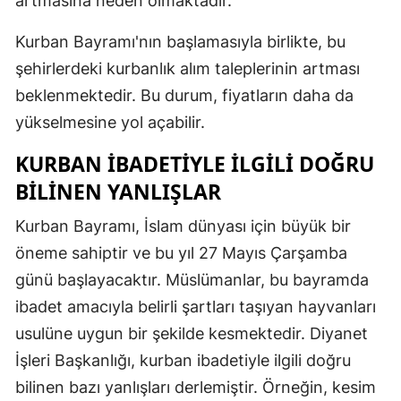
artmasına neden olmaktadır.
Samsun
Kurban Bayramı'nın başlamasıyla birlikte, bu
Siirt
şehirlerdeki kurbanlık alım taleplerinin artması
beklenmektedir. Bu durum, fiyatların daha da
Sinop
yükselmesine yol açabilir.
Sivas
KURBAN İBADETIYLE İLGILI DOĞRU
Tekirdağ
BILINEN YANLIŞLAR
Tokat
Kurban Bayramı, İslam dünyası için büyük bir
Trabzon
öneme sahiptir ve bu yıl 27 Mayıs Çarşamba
günü başlayacaktır. Müslümanlar, bu bayramda
Tunceli
ibadet amacıyla belirli şartları taşıyan hayvanları
Şanlıurfa
usulüne uygun bir şekilde kesmektedir. Diyanet
İşleri Başkanlığı, kurban ibadetiyle ilgili doğru
Uşak
bilinen bazı yanlışları derlemiştir. Örneğin, kesim
Van