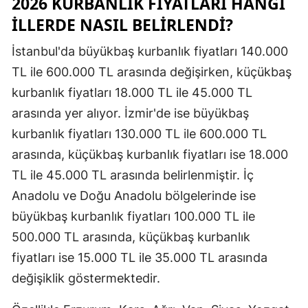
2026 KURBANLIK FIYATLARI HANGI
Mersin
İLLERDE NASIL BELIRLENDI?
İstanbul
İstanbul'da büyükbaş kurbanlık fiyatları 140.000
TL ile 600.000 TL arasında değişirken, küçükbaş
İzmir
kurbanlık fiyatları 18.000 TL ile 45.000 TL
Kars
arasında yer alıyor. İzmir'de ise büyükbaş
Kastamonu
kurbanlık fiyatları 130.000 TL ile 600.000 TL
arasında, küçükbaş kurbanlık fiyatları ise 18.000
Kayseri
TL ile 45.000 TL arasında belirlenmiştir. İç
Kırklareli
Anadolu ve Doğu Anadolu bölgelerinde ise
büyükbaş kurbanlık fiyatları 100.000 TL ile
Kırşehir
500.000 TL arasında, küçükbaş kurbanlık
Kocaeli
fiyatları ise 15.000 TL ile 35.000 TL arasında
Konya
değişiklik göstermektedir.
Kütahya