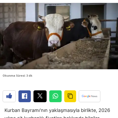
Bilecik
Bingöl
Bitlis
Bolu
Burdur
Bursa
Çanakkale
Okunma Süresi: 3 dk
Çankırı
Çorum
Denizli
Kurban Bayramı'nın yaklaşmasıyla birlikte, 2026
Diyarbakır