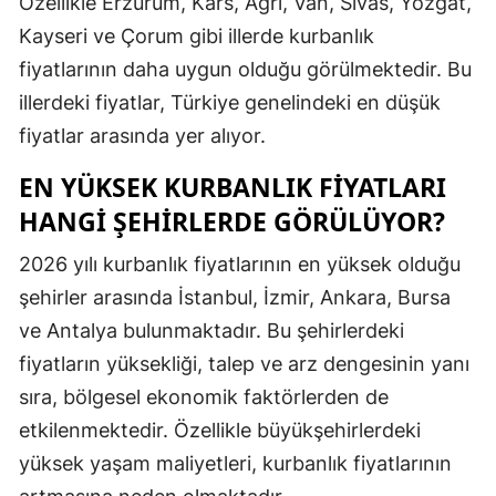
Özellikle Erzurum, Kars, Ağrı, Van, Sivas, Yozgat,
Malatya
Kayseri ve Çorum gibi illerde kurbanlık
fiyatlarının daha uygun olduğu görülmektedir. Bu
Manisa
illerdeki fiyatlar, Türkiye genelindeki en düşük
Kahramanm
fiyatlar arasında yer alıyor.
Mardin
EN YÜKSEK KURBANLIK FIYATLARI
HANGI ŞEHIRLERDE GÖRÜLÜYOR?
Muğla
Muş
2026 yılı kurbanlık fiyatlarının en yüksek olduğu
şehirler arasında İstanbul, İzmir, Ankara, Bursa
Nevşehir
ve Antalya bulunmaktadır. Bu şehirlerdeki
Niğde
fiyatların yüksekliği, talep ve arz dengesinin yanı
sıra, bölgesel ekonomik faktörlerden de
Ordu
etkilenmektedir. Özellikle büyükşehirlerdeki
Rize
yüksek yaşam maliyetleri, kurbanlık fiyatlarının
Sakarya