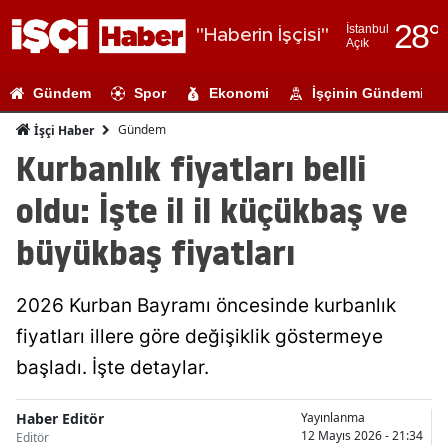
28
°
İstanbul
"Haberin İşçisi"
Açık
Adana
Gündem
Spor
Ekonomi
İşçinin Gündemi
Adıyaman
Gündem
İşçi Haber
Afyonkarahi
Kurbanlık fiyatları belli
Ağrı
oldu: İşte il il küçükbaş ve
Amasya
büyükbaş fiyatları
Ankara
2026 Kurban Bayramı öncesinde kurbanlık
Antalya
fiyatları illere göre değişiklik göstermeye
Artvin
başladı. İşte detaylar.
Aydın
Haber Editör
Yayınlanma
Balıkesir
12 Mayıs 2026 - 21:34
Editör