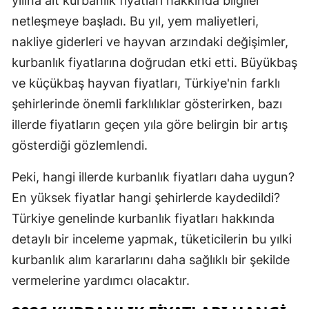
yılına ait kurbanlık fiyatları hakkında bilgiler
Edirne
netleşmeye başladı. Bu yıl, yem maliyetleri,
nakliye giderleri ve hayvan arzındaki değişimler,
Elazığ
kurbanlık fiyatlarına doğrudan etki etti. Büyükbaş
Erzincan
ve küçükbaş hayvan fiyatları, Türkiye'nin farklı
Erzurum
şehirlerinde önemli farklılıklar gösterirken, bazı
illerde fiyatların geçen yıla göre belirgin bir artış
Eskişehir
gösterdiği gözlemlendi.
Gaziantep
Peki, hangi illerde kurbanlık fiyatları daha uygun?
Giresun
En yüksek fiyatlar hangi şehirlerde kaydedildi?
Gümüşhan
Türkiye genelinde kurbanlık fiyatları hakkında
detaylı bir inceleme yapmak, tüketicilerin bu yılki
Hakkari
kurbanlık alım kararlarını daha sağlıklı bir şekilde
Hatay
vermelerine yardımcı olacaktır.
Isparta