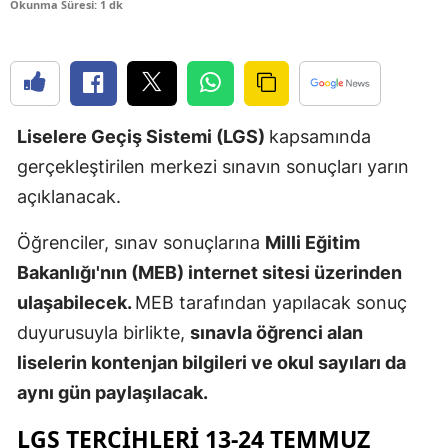
Okunma Süresi: 1 dk
Edirne
Elazığ
Erzincan
Liselere Geçiş Sistemi (LGS)
kapsamında
Erzurum
gerçekleştirilen merkezi sınavın sonuçları yarın
Eskişehir
açıklanacak.
Gaziantep
Öğrenciler, sınav sonuçlarına
Milli Eğitim
Giresun
Bakanlığı'nın (MEB) internet sitesi üzerinden
ulaşabilecek.
MEB tarafından yapılacak sonuç
Gümüşhan
duyurusuyla birlikte,
sınavla öğrenci alan
Hakkari
liselerin kontenjan bilgileri ve okul sayıları da
aynı gün paylaşılacak.
Hatay
LGS TERCIHLERI 13-24 TEMMUZ
Isparta