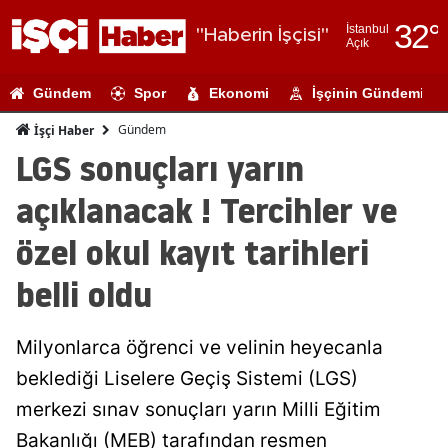
32
°
İstanbul
"Haberin İşçisi"
Açık
Adana
Gündem
Spor
Ekonomi
İşçinin Gündemi
Adıyaman
Gündem
İşçi Haber
Afyonkarahi
LGS sonuçları yarın
Ağrı
açıklanacak ! Tercihler ve
Amasya
özel okul kayıt tarihleri
Ankara
belli oldu
Antalya
Milyonlarca öğrenci ve velinin heyecanla
Artvin
beklediği Liselere Geçiş Sistemi (LGS)
Aydın
merkezi sınav sonuçları yarın Milli Eğitim
Balıkesir
Bakanlığı (MEB) tarafından resmen