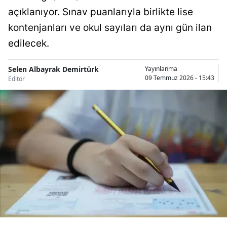
açıklanıyor. Sınav puanlarıyla birlikte lise
Bilecik
kontenjanları ve okul sayıları da aynı gün ilan
Bingöl
edilecek.
Bitlis
Selen Albayrak Demirtürk
Yayınlanma
Bolu
09 Temmuz 2026 - 15:43
Editör
Burdur
Bursa
Çanakkale
Çankırı
Çorum
Denizli
Diyarbakır