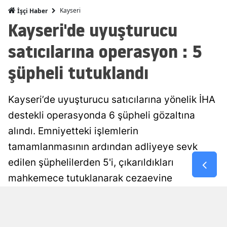
Kayseri
İşçi Haber
Malatya
Kayseri'de uyuşturucu
Manisa
satıcılarına operasyon : 5
Kahramanm
şüpheli tutuklandı
Mardin
Kayseri’de uyuşturucu satıcılarına yönelik İHA
Muğla
destekli operasyonda 6 şüpheli gözaltına
Muş
alındı. Emniyetteki işlemlerin
Nevşehir
tamamlanmasının ardından adliyeye sevk
Niğde
edilen şüphelilerden 5'i, çıkarıldıkları
mahkemece tutuklanarak cezaevine
Ordu
gönderildi.
Rize
Damla Eroğlu
Yayınlanma
Sakarya