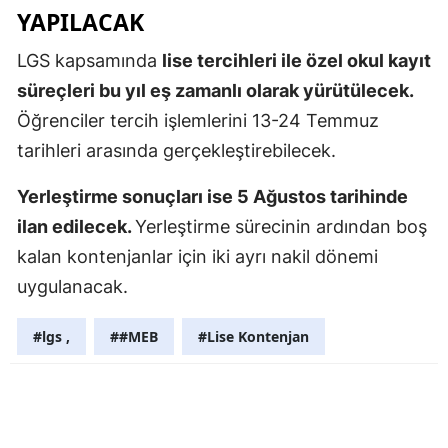
YAPILACAK
Mersin
LGS kapsamında
lise tercihleri ile özel okul kayıt
İstanbul
süreçleri bu yıl eş zamanlı olarak yürütülecek.
İzmir
Öğrenciler tercih işlemlerini 13-24 Temmuz
tarihleri arasında gerçekleştirebilecek.
Kars
Kastamonu
Yerleştirme sonuçları ise 5 Ağustos tarihinde
ilan edilecek.
Yerleştirme sürecinin ardından boş
Kayseri
kalan kontenjanlar için iki ayrı nakil dönemi
Kırklareli
uygulanacak.
Kırşehir
#lgs ,
##MEB
#Lise Kontenjan
Kocaeli
Konya
Kütahya