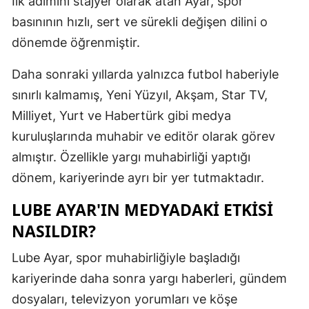
İlk adımını stajyer olarak atan Ayar, spor
basınının hızlı, sert ve sürekli değişen dilini o
Malatya
dönemde öğrenmiştir.
Manisa
Daha sonraki yıllarda yalnızca futbol haberiyle
Kahramanm
sınırlı kalmamış, Yeni Yüzyıl, Akşam, Star TV,
Mardin
Milliyet, Yurt ve Habertürk gibi medya
Muğla
kuruluşlarında muhabir ve editör olarak görev
almıştır. Özellikle yargı muhabirliği yaptığı
Muş
dönem, kariyerinde ayrı bir yer tutmaktadır.
Nevşehir
LUBE AYAR'IN MEDYADAKI ETKISI
Niğde
NASILDIR?
Ordu
Lube Ayar, spor muhabirliğiyle başladığı
Rize
kariyerinde daha sonra yargı haberleri, gündem
dosyaları, televizyon yorumları ve köşe
Sakarya