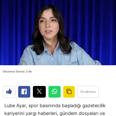
Bilecik
Bingöl
Bitlis
Bolu
Burdur
Bursa
Çanakkale
Okunma Süresi: 2 dk
Çankırı
Çorum
Denizli
Lube Ayar, spor basınında başladığı gazetecilik
Diyarbakır
kariyerini yargı haberleri, gündem dosyaları ve