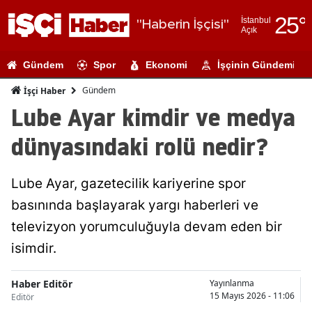
25
°
İstanbul
"Haberin İşçisi"
Açık
Adana
Gündem
Spor
Ekonomi
İşçinin Gündemi
Adıyaman
Gündem
İşçi Haber
Afyonkarahi
Lube Ayar kimdir ve medya
Ağrı
dünyasındaki rolü nedir?
Amasya
Lube Ayar, gazetecilik kariyerine spor
Ankara
basınında başlayarak yargı haberleri ve
Antalya
televizyon yorumculuğuyla devam eden bir
Artvin
isimdir.
Aydın
Haber Editör
Yayınlanma
15 Mayıs 2026 - 11:06
Editör
Balıkesir