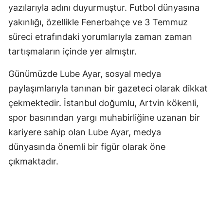
yazılarıyla adını duyurmuştur. Futbol dünyasına
Samsun
yakınlığı, özellikle Fenerbahçe ve 3 Temmuz
süreci etrafındaki yorumlarıyla zaman zaman
Siirt
tartışmaların içinde yer almıştır.
Sinop
Günümüzde Lube Ayar, sosyal medya
Sivas
paylaşımlarıyla tanınan bir gazeteci olarak dikkat
Tekirdağ
çekmektedir. İstanbul doğumlu, Artvin kökenli,
Tokat
spor basınından yargı muhabirliğine uzanan bir
kariyere sahip olan Lube Ayar, medya
Trabzon
dünyasında önemli bir figür olarak öne
Tunceli
çıkmaktadır.
Şanlıurfa
Uşak
Van