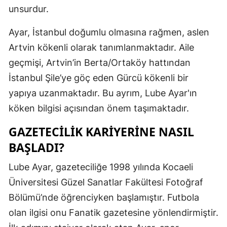
unsurdur.
Mersin
Ayar, İstanbul doğumlu olmasına rağmen, aslen
İstanbul
Artvin kökenli olarak tanımlanmaktadır. Aile
İzmir
geçmişi, Artvin’in Berta/Ortaköy hattından
Kars
İstanbul Şile’ye göç eden Gürcü kökenli bir
yapıya uzanmaktadır. Bu ayrım, Lube Ayar'ın
Kastamonu
köken bilgisi açısından önem taşımaktadır.
Kayseri
GAZETECILIK KARIYERINE NASIL
Kırklareli
BAŞLADI?
Kırşehir
Lube Ayar, gazeteciliğe 1998 yılında Kocaeli
Kocaeli
Üniversitesi Güzel Sanatlar Fakültesi Fotoğraf
Bölümü’nde öğrenciyken başlamıştır. Futbola
Konya
olan ilgisi onu Fanatik gazetesine yönlendirmiştir.
Kütahya