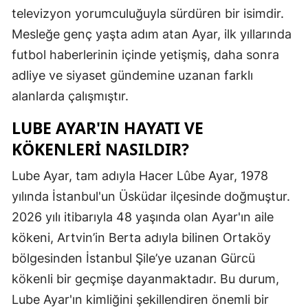
televizyon yorumculuğuyla sürdüren bir isimdir.
Edirne
Mesleğe genç yaşta adım atan Ayar, ilk yıllarında
Elazığ
futbol haberlerinin içinde yetişmiş, daha sonra
Erzincan
adliye ve siyaset gündemine uzanan farklı
alanlarda çalışmıştır.
Erzurum
LUBE AYAR'IN HAYATI VE
Eskişehir
KÖKENLERI NASILDIR?
Gaziantep
Lube Ayar, tam adıyla Hacer Lûbe Ayar, 1978
Giresun
yılında İstanbul'un Üsküdar ilçesinde doğmuştur.
Gümüşhan
2026 yılı itibarıyla 48 yaşında olan Ayar'ın aile
kökeni, Artvin’in Berta adıyla bilinen Ortaköy
Hakkari
bölgesinden İstanbul Şile’ye uzanan Gürcü
Hatay
kökenli bir geçmişe dayanmaktadır. Bu durum,
Lube Ayar'ın kimliğini şekillendiren önemli bir
Isparta