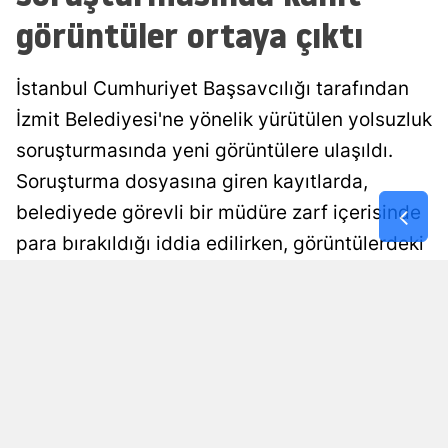
görüntüler ortaya çıktı
Malatya
Manisa
İstanbul Cumhuriyet Başsavcılığı tarafından
Kahramanm
İzmit Belediyesi'ne yönelik yürütülen yolsuzluk
soruşturmasında yeni görüntülere ulaşıldı.
Mardin
Soruşturma dosyasına giren kayıtlarda,
Muğla
belediyede görevli bir müdüre zarf içerisinde
Muş
para bırakıldığı iddia edilirken, görüntülerdeki
konuşmalar ve para tesliminin niteliği
Nevşehir
incelemeye alındı.
Niğde
Selen Albayrak Demirtürk
Yayınlanma
Ordu
06 Ağustos 2026 - 12:06
Editör
Rize
Sakarya