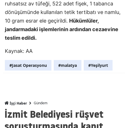
ruhsatsız av tüfeği, 522 adet fişek, 1 tabanca
Mersin
dönüşümünde kullanılan tetik tertibatı ve namlu,
İstanbul
10 gram esrar ele geçirildi.
Hükümlüler,
jandarmadaki işlemlerinin ardından cezaevine
İzmir
teslim edildi.
Kars
Kaynak: AA
Kastamonu
#Jasat Operasyonu
#malatya
#Yeşilyurt
Kayseri
Kırklareli
Kırşehir
Kocaeli
Gündem
İşçi Haber
İzmit Belediyesi rüşvet
Konya
soruşturmasında kanıt
Kütahya