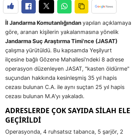
Edirne
Elazığ
İl Jandarma Komutanlığından
yapılan açıklamaya
göre, aranan kişilerin yakalanmasına yönelik
Erzincan
Jandarma Suç Araştırma Timi'nce (JASAT)
Erzurum
çalışma yürütüldü. Bu kapsamda Yeşilyurt
Eskişehir
ilçesine bağlı Gözene Mahallesi'ndeki 8 adrese
operasyon düzenleyen JASAT, "kasten öldürme"
Gaziantep
suçundan hakkında kesinleşmiş 35 yıl hapis
Giresun
cezası bulunan C.A. ile aynı suçtan 25 yıl hapis
Gümüşhan
cezası bulunan M.A'yı yakaladı.
Hakkari
ADRESLERDE ÇOK SAYIDA SILAH ELE
GEÇIRILDI
Hatay
Operasyonda, 4 ruhsatsız tabanca, 5 şarjör, 2
Isparta