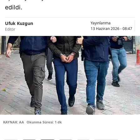
edildi.
Bilecik
Bingöl
Ufuk Kuzgun
Yayınlanma
13 Haziran 2026 - 08:47
Editör
Bitlis
Bolu
Burdur
Bursa
Çanakkale
Çankırı
Çorum
Denizli
KAYNAK: AA
Okunma Süresi: 1 dk
Diyarbakır