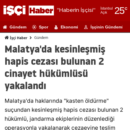
25
°
İstanbul
"Haberin İşçisi"
Açık
Adana
Gündem
Spor
Ekonomi
İşçinin Gündemi
Adıyaman
Gündem
İşçi Haber
Afyonkarahi
Malatya'da kesinleşmiş
Ağrı
hapis cezası bulunan 2
Amasya
cinayet hükümlüsü
Ankara
yakalandı
Antalya
Malatya'da haklarında "kasten öldürme"
Artvin
suçundan kesinleşmiş hapis cezası bulunan 2
Aydın
hükümlü, jandarma ekiplerinin düzenlediği
Balıkesir
operasyonla yakalanarak cezaevine teslim