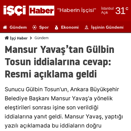
31
°
İstanbul
"Haberin İşçisi"
Açık
Adana
Gündem
Spor
Ekonomi
İşçinin Gündemi
Adıyaman
Gündem
İşçi Haber
Afyonkarahi
Mansur Yavaş’tan Gülbin
Ağrı
Tosun iddialarına cevap:
Amasya
Resmi açıklama geldi
Ankara
Sunucu Gülbin Tosun'un, Ankara Büyükşehir
Antalya
Belediye Başkanı Mansur Yavaş'a yönelik
Artvin
eleştirileri sonrası işine son verildiği
Aydın
iddialarına yanıt geldi. Mansur Yavaş, yaptığı
yazılı açıklamada bu iddiaların doğru
Balıkesir