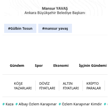
Samsun
Siirt
#Gülbin Tosun
#mansur yavaş
Sinop
Sivas
Tekirdağ
Tokat
Gündem
Spor
Ekonomi
İşçinin Gündemi
Trabzon
Tunceli
KÖŞE
DÖVİZ
ALTIN
KRİPTO
YAZARLARI
FİYATLARI
FİYATLARI
PARALAR
Şanlıurfa
Uşak
#
Kaza
#
Albay Özlem Karapınar
#
Özlem Karapınar Kimdir
#
#
Van