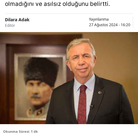
olmadığını ve asılsız olduğunu belirtti.
Bilecik
Bingöl
Dilara Adak
Yayınlanma
27 Ağustos 2024 - 16:20
Editör
Bitlis
Bolu
Burdur
Bursa
Çanakkale
Çankırı
Çorum
Denizli
Okunma Süresi: 1 dk
Diyarbakır