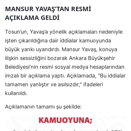
MANSUR YAVAŞ’TAN RESMİ
Mersin
AÇIKLAMA GELDİ
İstanbul
Tosun’un, Yavaş’a yönelik açıklamaları nedeniyle
İzmir
işten çıkarıldığına dair iddialar kamuoyunda
Kars
büyük yankı uyandırdı. Mansur Yavaş, konuya
Kastamonu
ilişkin sessizliğini bozarak Ankara Büyükşehir
Belediyesi'nin resmi sosyal medya hesaplarından
Kayseri
imzalı bir açıklama yaptı. Açıklamada, "Bu iddialar
Kırklareli
tamamen yanlıştır ve asılsızdır," ifadeleri
Kırşehir
kullanıldı.
Kocaeli
Açıklamanın tamamı şu şekilde:
Konya
Kütahya