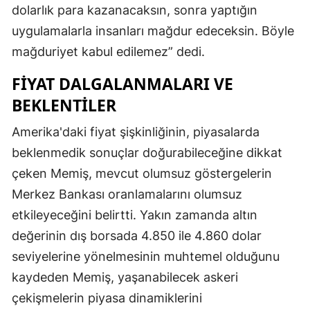
dolarlık para kazanacaksın, sonra yaptığın
Malatya
uygulamalarla insanları mağdur edeceksin. Böyle
Manisa
mağduriyet kabul edilemez” dedi.
Kahramanm
FIYAT DALGALANMALARI VE
BEKLENTILER
Mardin
Amerika'daki fiyat şişkinliğinin, piyasalarda
Muğla
beklenmedik sonuçlar doğurabileceğine dikkat
Muş
çeken Memiş, mevcut olumsuz göstergelerin
Nevşehir
Merkez Bankası oranlamalarını olumsuz
etkileyeceğini belirtti. Yakın zamanda altın
Niğde
değerinin dış borsada 4.850 ile 4.860 dolar
Ordu
seviyelerine yönelmesinin muhtemel olduğunu
kaydeden Memiş, yaşanabilecek askeri
Rize
çekişmelerin piyasa dinamiklerini
Sakarya