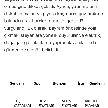
olmadığına dikkat çekildi. Ayrıca, yatırımcıların
Yozgat
dikkatli olmaları ve piyasa koşullarını göz önünde
Zonguldak
bulundurarak hareket etmeleri gerektiği
vurgulandı. Ek olarak, bayram öncesinde yola
Aksaray
çıkmak isteyenlere yönelik duyurular ve elektrik,
Bayburt
doğalgaz gibi alanlarda yapılacak zamların da
Karaman
gündemde olduğu belirtildi.
Kırıkkale
Batman
Şırnak
Gündem
Spor
Ekonomi
İşçinin Gündemi
Bartın
Ardahan
KÖŞE
DÖVİZ
ALTIN
KRİPTO
YAZARLARI
FİYATLARI
FİYATLARI
PARALAR
Iğdır