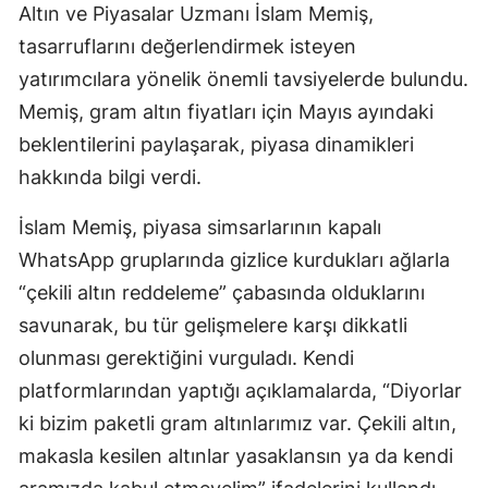
Altın ve Piyasalar Uzmanı İslam Memiş,
Edirne
tasarruflarını değerlendirmek isteyen
Elazığ
yatırımcılara yönelik önemli tavsiyelerde bulundu.
Memiş, gram altın fiyatları için Mayıs ayındaki
Erzincan
beklentilerini paylaşarak, piyasa dinamikleri
Erzurum
hakkında bilgi verdi.
Eskişehir
İslam Memiş, piyasa simsarlarının kapalı
Gaziantep
WhatsApp gruplarında gizlice kurdukları ağlarla
“çekili altın reddeleme” çabasında olduklarını
Giresun
savunarak, bu tür gelişmelere karşı dikkatli
Gümüşhan
olunması gerektiğini vurguladı. Kendi
Hakkari
platformlarından yaptığı açıklamalarda, “Diyorlar
ki bizim paketli gram altınlarımız var. Çekili altın,
Hatay
makasla kesilen altınlar yasaklansın ya da kendi
Isparta