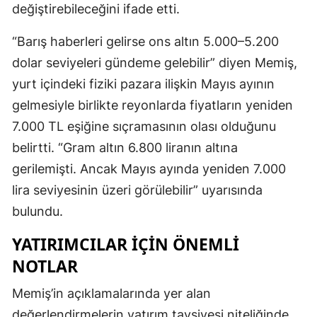
değiştirebileceğini ifade etti.
Samsun
“Barış haberleri gelirse ons altın 5.000–5.200
Siirt
dolar seviyeleri gündeme gelebilir” diyen Memiş,
Sinop
yurt içindeki fiziki pazara ilişkin Mayıs ayının
gelmesiyle birlikte reyonlarda fiyatların yeniden
Sivas
7.000 TL eşiğine sıçramasının olası olduğunu
Tekirdağ
belirtti. “Gram altın 6.800 liranın altına
gerilemişti. Ancak Mayıs ayında yeniden 7.000
Tokat
lira seviyesinin üzeri görülebilir” uyarısında
Trabzon
bulundu.
Tunceli
YATIRIMCILAR İÇIN ÖNEMLI
Şanlıurfa
NOTLAR
Uşak
Memiş’in açıklamalarında yer alan
değerlendirmelerin yatırım tavsiyesi niteliğinde
Van