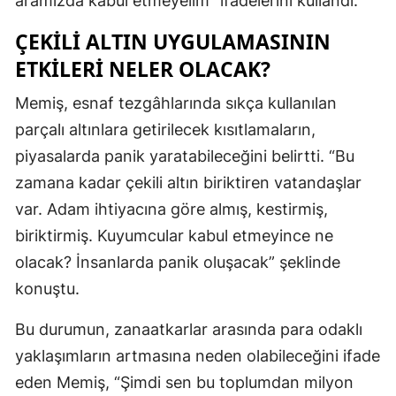
aramızda kabul etmeyelim” ifadelerini kullandı.
Mersin
ÇEKILI ALTIN UYGULAMASININ
İstanbul
ETKILERI NELER OLACAK?
İzmir
Memiş, esnaf tezgâhlarında sıkça kullanılan
parçalı altınlara getirilecek kısıtlamaların,
Kars
piyasalarda panik yaratabileceğini belirtti. “Bu
Kastamonu
zamana kadar çekili altın biriktiren vatandaşlar
Kayseri
var. Adam ihtiyacına göre almış, kestirmiş,
biriktirmiş. Kuyumcular kabul etmeyince ne
Kırklareli
olacak? İnsanlarda panik oluşacak” şeklinde
Kırşehir
konuştu.
Kocaeli
Bu durumun, zanaatkarlar arasında para odaklı
Konya
yaklaşımların artmasına neden olabileceğini ifade
eden Memiş, “Şimdi sen bu toplumdan milyon
Kütahya