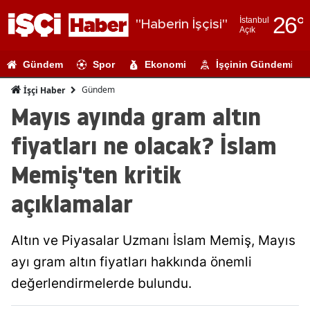
26
°
İstanbul
"Haberin İşçisi"
Açık
Adana
Gündem
Spor
Ekonomi
İşçinin Gündemi
Adıyaman
Gündem
İşçi Haber
Afyonkarahi
Mayıs ayında gram altın
Ağrı
fiyatları ne olacak? İslam
Amasya
Memiş'ten kritik
Ankara
açıklamalar
Antalya
Altın ve Piyasalar Uzmanı İslam Memiş, Mayıs
Artvin
ayı gram altın fiyatları hakkında önemli
Aydın
değerlendirmelerde bulundu.
Balıkesir