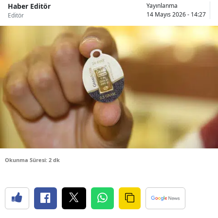
Haber Editör
Yayınlanma
Bilecik
14 Mayıs 2026 - 14:27
Editör
Bingöl
Bitlis
Bolu
Burdur
Bursa
Çanakkale
Çankırı
Okunma Süresi: 2 dk
Çorum
Denizli
Diyarbakır