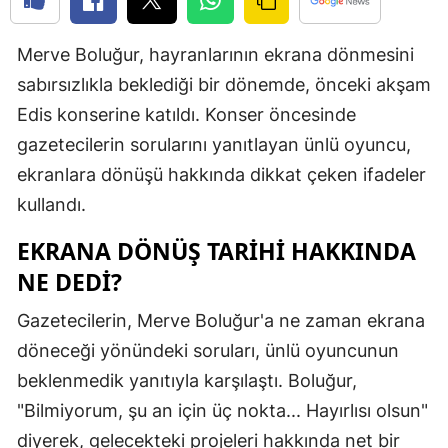
Edirne
Merve Boluğur, hayranlarının ekrana dönmesini
Elazığ
sabırsızlıkla beklediği bir dönemde, önceki akşam
Erzincan
Edis konserine katıldı. Konser öncesinde
gazetecilerin sorularını yanıtlayan ünlü oyuncu,
Erzurum
ekranlara dönüşü hakkında dikkat çeken ifadeler
Eskişehir
kullandı.
Gaziantep
EKRANA DÖNÜŞ TARIHI HAKKINDA
Giresun
NE DEDI?
Gümüşhan
Gazetecilerin, Merve Boluğur'a ne zaman ekrana
döneceği yönündeki soruları, ünlü oyuncunun
Hakkari
beklenmedik yanıtıyla karşılaştı. Boluğur,
Hatay
"Bilmiyorum, şu an için üç nokta... Hayırlısı olsun"
Isparta
diyerek, gelecekteki projeleri hakkında net bir