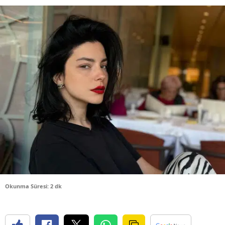
Bilecik
Bingöl
Bitlis
Bolu
Burdur
Bursa
Çanakkale
Çankırı
Çorum
Okunma Süresi: 2 dk
Denizli
Diyarbakır