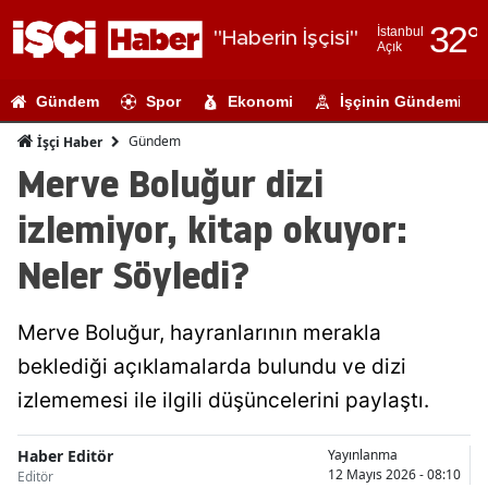
32
°
İstanbul
"Haberin İşçisi"
Açık
Adana
Gündem
Spor
Ekonomi
İşçinin Gündemi
Adıyaman
Gündem
İşçi Haber
Afyonkarahi
Merve Boluğur dizi
Ağrı
izlemiyor, kitap okuyor:
Amasya
Neler Söyledi?
Ankara
Merve Boluğur, hayranlarının merakla
Antalya
beklediği açıklamalarda bulundu ve dizi
Artvin
izlememesi ile ilgili düşüncelerini paylaştı.
Aydın
Haber Editör
Yayınlanma
Balıkesir
12 Mayıs 2026 - 08:10
Editör