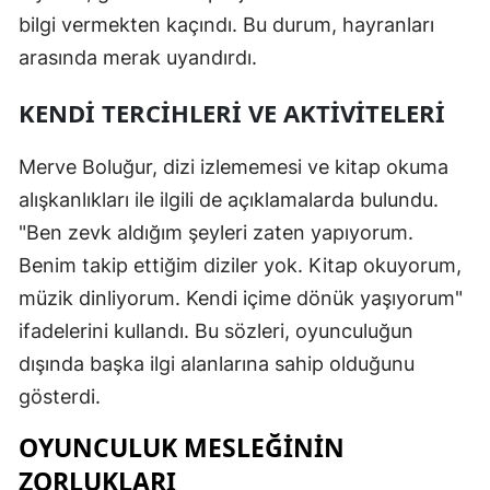
bilgi vermekten kaçındı. Bu durum, hayranları
Mersin
arasında merak uyandırdı.
İstanbul
KENDI TERCIHLERI VE AKTIVITELERI
İzmir
Kars
Merve Boluğur, dizi izlememesi ve kitap okuma
alışkanlıkları ile ilgili de açıklamalarda bulundu.
Kastamonu
"Ben zevk aldığım şeyleri zaten yapıyorum.
Kayseri
Benim takip ettiğim diziler yok. Kitap okuyorum,
müzik dinliyorum. Kendi içime dönük yaşıyorum"
Kırklareli
ifadelerini kullandı. Bu sözleri, oyunculuğun
Kırşehir
dışında başka ilgi alanlarına sahip olduğunu
Kocaeli
gösterdi.
Konya
OYUNCULUK MESLEĞININ
ZORLUKLARI
Kütahya