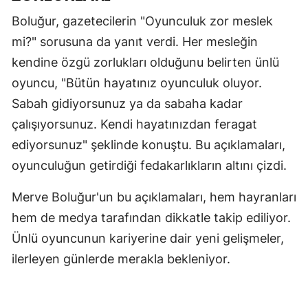
Boluğur, gazetecilerin "Oyunculuk zor meslek
Malatya
mi?" sorusuna da yanıt verdi. Her mesleğin
Manisa
kendine özgü zorlukları olduğunu belirten ünlü
Kahramanm
oyuncu, "Bütün hayatınız oyunculuk oluyor.
Sabah gidiyorsunuz ya da sabaha kadar
Mardin
çalışıyorsunuz. Kendi hayatınızdan feragat
Muğla
ediyorsunuz" şeklinde konuştu. Bu açıklamaları,
Muş
oyunculuğun getirdiği fedakarlıkların altını çizdi.
Nevşehir
Merve Boluğur'un bu açıklamaları, hem hayranları
hem de medya tarafından dikkatle takip ediliyor.
Niğde
Ünlü oyuncunun kariyerine dair yeni gelişmeler,
Ordu
ilerleyen günlerde merakla bekleniyor.
Rize
Sakarya