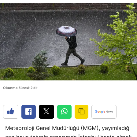
Bilecik
Bingöl
Bitlis
Bolu
Burdur
Bursa
Çanakkale
Okunma Süresi: 2 dk
Çankırı
Çorum
Denizli
Meteoroloji Genel Müdürlüğü (MGM), yayımladığı
Diyarbakır