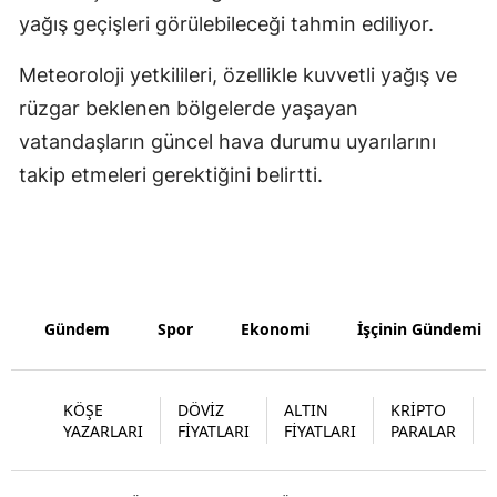
yağış geçişleri görülebileceği tahmin ediliyor.
Yozgat
Meteoroloji yetkilileri, özellikle kuvvetli yağış ve
Zonguldak
rüzgar beklenen bölgelerde yaşayan
Aksaray
vatandaşların güncel hava durumu uyarılarını
takip etmeleri gerektiğini belirtti.
Bayburt
Karaman
Kırıkkale
Batman
Gündem
Spor
Ekonomi
İşçinin Gündemi
Şırnak
Bartın
KÖŞE
DÖVİZ
ALTIN
KRİPTO
YAZARLARI
FİYATLARI
FİYATLARI
PARALAR
Ardahan
Iğdır