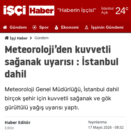
24
°
İstanbul
"Haberin İşçisi"
Açık
Adana
Gündem
Spor
Ekonomi
İşçinin Gündemi
Adıyaman
Gündem
İşçi Haber
Afyonkarahi
Meteoroloji’den kuvvetli
Ağrı
sağanak uyarısı : İstanbul
Amasya
dahil
Ankara
Meteoroloji Genel Müdürlüğü, İstanbul dahil
Antalya
birçok şehir için kuvvetli sağanak ve gök
Artvin
gürültülü yağış uyarısı yaptı.
Aydın
Haber Editör
Yayınlanma
Balıkesir
17 Mayıs 2026 - 08:32
Editör