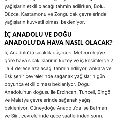
yağışların etkili olacağı tahmin edilirken, Bolu,
Samsun
Düzce, Kastamonu ve Zonguldak çevrelerinde
Siirt
yağışların kuvvetli olması bekleniyor.
Sinop
İÇ ANADOLU VE DOĞU
ANADOLU'DA HAVA NASIL OLACAK?
Sivas
Tekirdağ
İç Anadolu’da sıcaklık düşecek. Meteoroloji’ye
göre hava sıcaklıklarının kuzey ve iç kesimlerde 2
Tokat
ila 4 derece azalacağı tahmin ediliyor. Ankara ve
Trabzon
Eskişehir çevrelerinde sağanak yağışların gün
boyunca etkili olması bekleniyor. Doğu
Tunceli
Anadolu’nun doğusu ile Erzincan, Tunceli, Bingöl
Şanlıurfa
ve Malatya çevrelerinde sağanak yağış
Uşak
bekleniyor. Güneydoğu Anadolu’da ise Batman
ve Siirt çevrelerinde gece saatlerinden sonra
Van