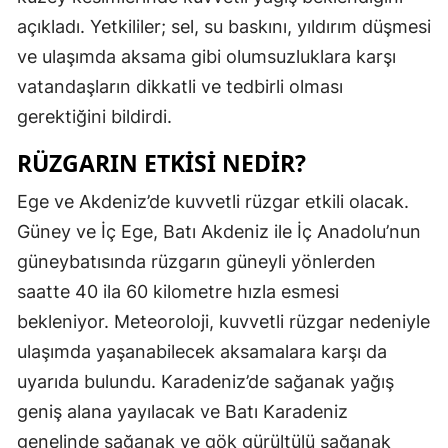
açıkladı. Yetkililer; sel, su baskını, yıldırım düşmesi
Malatya
ve ulaşımda aksama gibi olumsuzluklara karşı
Manisa
vatandaşların dikkatli ve tedbirli olması
Kahramanm
gerektiğini bildirdi.
Mardin
RÜZGARIN ETKISI NEDIR?
Muğla
Ege ve Akdeniz’de kuvvetli rüzgar etkili olacak.
Güney ve İç Ege, Batı Akdeniz ile İç Anadolu’nun
Muş
güneybatısında rüzgarın güneyli yönlerden
Nevşehir
saatte 40 ila 60 kilometre hızla esmesi
Niğde
bekleniyor. Meteoroloji, kuvvetli rüzgar nedeniyle
ulaşımda yaşanabilecek aksamalara karşı da
Ordu
uyarıda bulundu. Karadeniz’de sağanak yağış
Rize
geniş alana yayılacak ve Batı Karadeniz
genelinde sağanak ve gök gürültülü sağanak
Sakarya