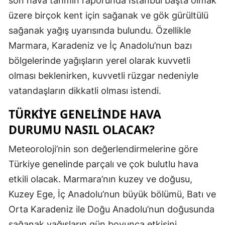
son hava tahmin raporunda İstanbul başta olmak
Edirne
üzere birçok kent için sağanak ve gök gürültülü
sağanak yağış uyarısında bulundu. Özellikle
Elazığ
Marmara, Karadeniz ve İç Anadolu’nun bazı
Erzincan
bölgelerinde yağışların yerel olarak kuvvetli
Erzurum
olması beklenirken, kuvvetli rüzgar nedeniyle
vatandaşların dikkatli olması istendi.
Eskişehir
TÜRKIYE GENELINDE HAVA
Gaziantep
DURUMU NASIL OLACAK?
Giresun
Meteoroloji’nin son değerlendirmelerine göre
Gümüşhan
Türkiye genelinde parçalı ve çok bulutlu hava
Hakkari
etkili olacak. Marmara’nın kuzey ve doğusu,
Kuzey Ege, İç Anadolu’nun büyük bölümü, Batı ve
Hatay
Orta Karadeniz ile Doğu Anadolu’nun doğusunda
Isparta
sağanak yağışların gün boyunca etkisini