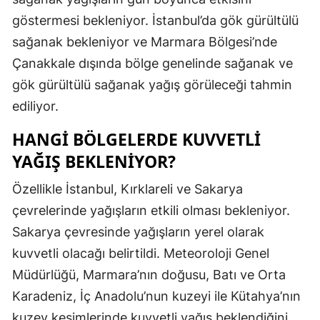
göstermesi bekleniyor. İstanbul’da gök gürültülü
Mersin
sağanak bekleniyor ve Marmara Bölgesi’nde
İstanbul
Çanakkale dışında bölge genelinde sağanak ve
İzmir
gök gürültülü sağanak yağış görüleceği tahmin
ediliyor.
Kars
HANGI BÖLGELERDE KUVVETLI
Kastamonu
YAĞIŞ BEKLENIYOR?
Kayseri
Özellikle İstanbul, Kırklareli ve Sakarya
Kırklareli
çevrelerinde yağışların etkili olması bekleniyor.
Kırşehir
Sakarya çevresinde yağışların yerel olarak
kuvvetli olacağı belirtildi. Meteoroloji Genel
Kocaeli
Müdürlüğü, Marmara’nın doğusu, Batı ve Orta
Konya
Karadeniz, İç Anadolu’nun kuzeyi ile Kütahya’nın
Kütahya
kuzey kesimlerinde kuvvetli yağış beklendiğini