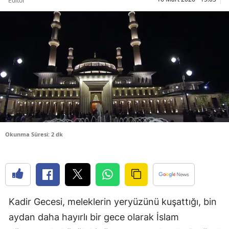
Editör
Bilecik
Bingöl
Bitlis
Bolu
Burdur
Bursa
Okunma Süresi: 2 dk
Çanakkale
Çankırı
Çorum
Denizli
Kadir Gecesi, meleklerin yeryüzünü kuşattığı, bin
aydan daha hayırlı bir gece olarak İslam
Diyarbakır