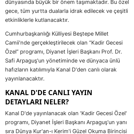
dünyasında büyük bir önem taşımaktadır. Bu özel
Edirne
gece, tüm yurtta dualarla idrak edilecek ve çeşitli
Elazığ
etkinliklerle kutlanacaktır.
Erzincan
Cumhurbaşkanlığı Külliyesi Beştepe Millet
Camii'nde gerçekleştirilecek olan “Kadir Gecesi
Erzurum
Özel” programı, Diyanet İşleri Başkanı Prof. Dr.
Eskişehir
Safi Arpaguş'un yönetiminde ve dünyaca ünlü
Gaziantep
hafızların katılımıyla Kanal D'den canlı olarak
yayınlanacaktır.
Giresun
KANAL D'DE CANLI YAYIN
Gümüşhan
DETAYLARI NELER?
Hakkari
Kanal D'de yayınlanacak olan 'Kadir Gecesi Özel'
Hatay
programı, Diyanet İşleri Başkanı Arpaguş'un yanı
Isparta
sıra Dünya Kur'an-ı Kerim'i Güzel Okuma Birincisi