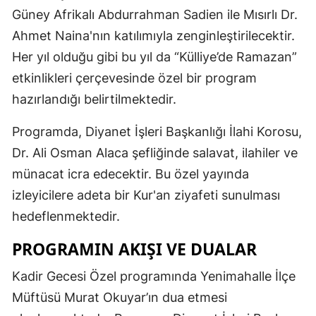
Güney Afrikalı Abdurrahman Sadien ile Mısırlı Dr.
Mersin
Ahmet Naina'nın katılımıyla zenginleştirilecektir.
İstanbul
Her yıl olduğu gibi bu yıl da “Külliye’de Ramazan”
İzmir
etkinlikleri çerçevesinde özel bir program
hazırlandığı belirtilmektedir.
Kars
Programda, Diyanet İşleri Başkanlığı İlahi Korosu,
Kastamonu
Dr. Ali Osman Alaca şefliğinde salavat, ilahiler ve
Kayseri
münacat icra edecektir. Bu özel yayında
Kırklareli
izleyicilere adeta bir Kur'an ziyafeti sunulması
hedeflenmektedir.
Kırşehir
PROGRAMIN AKIŞI VE DUALAR
Kocaeli
Kadir Gecesi Özel programında Yenimahalle İlçe
Konya
Müftüsü Murat Okuyar’ın dua etmesi
Kütahya