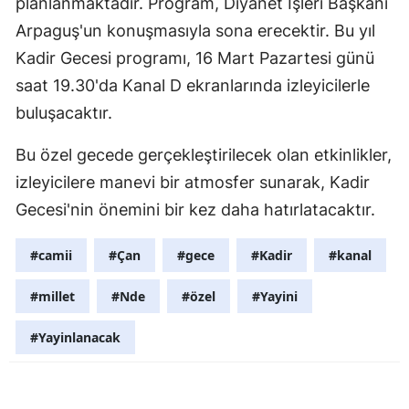
planlanmaktadır. Program, Diyanet İşleri Başkanı
Malatya
Arpaguş'un konuşmasıyla sona erecektir. Bu yıl
Kadir Gecesi programı, 16 Mart Pazartesi günü
Manisa
saat 19.30'da Kanal D ekranlarında izleyicilerle
Kahramanm
buluşacaktır.
Mardin
Bu özel gecede gerçekleştirilecek olan etkinlikler,
Muğla
izleyicilere manevi bir atmosfer sunarak, Kadir
Gecesi'nin önemini bir kez daha hatırlatacaktır.
Muş
Nevşehir
#camii
#Çan
#gece
#Kadir
#kanal
Niğde
#millet
#Nde
#özel
#Yayini
Ordu
#Yayinlanacak
Rize
Sakarya