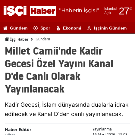
27
°
İstanbul
"Haberin İşçisi"
Açık
Adana
Gündem
Spor
Ekonomi
İşçinin Gündemi
Adıyaman
Gündem
İşçi Haber
Afyonkarahi
Millet Camii'nde Kadir
Ağrı
Gecesi Özel Yayını Kanal
Amasya
D'de Canlı Olarak
Ankara
Yayınlanacak
Antalya
Kadir Gecesi, İslam dünyasında dualarla idrak
Artvin
edilecek ve Kanal D'den canlı yayınlanacak.
Aydın
Balıkesir
Haber Editör
Yayınlanma
16 Mart 2026 - 15:03