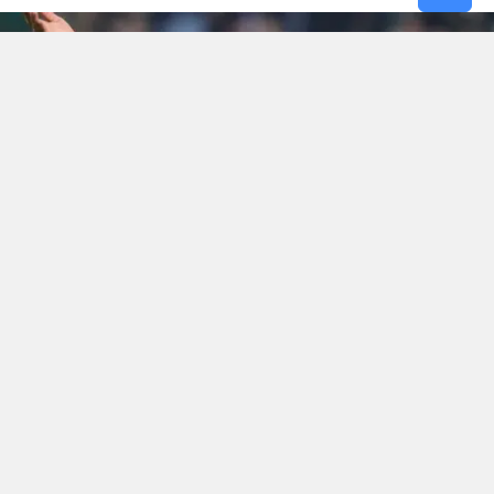
Samsun
Siirt
Sinop
Sivas
Tekirdağ
Tokat
Trabzon
Okunma Süresi: 1 dk
Tunceli
Şanlıurfa
Uşak
Trendyol Süper Lig ekiplerinden
Gaziantep
FK
,
Van