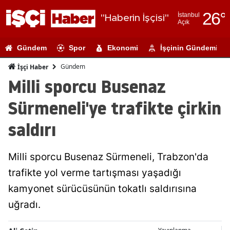
26
°
İstanbul
"Haberin İşçisi"
Açık
Adana
Gündem
Spor
Ekonomi
İşçinin Gündemi
Adıyaman
Gündem
İşçi Haber
Afyonkarahi
Milli sporcu Busenaz
Ağrı
Sürmeneli'ye trafikte çirkin
Amasya
saldırı
Ankara
Milli sporcu Busenaz Sürmeneli, Trabzon'da
Antalya
trafikte yol verme tartışması yaşadığı
Artvin
kamyonet sürücüsünün tokatlı saldırısına
Aydın
uğradı.
Balıkesir