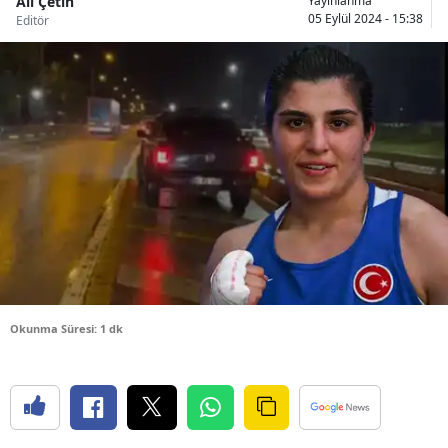
Ali Çetin
Yayınlanma
05 Eylül 2024 - 15:38
Editör
Bilecik
Bingöl
Bitlis
Bolu
Burdur
Bursa
Çanakkale
Çankırı
Okunma Süresi: 1 dk
Çorum
Denizli
Diyarbakır