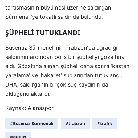
tartışmasının büyümesi üzerine saldırgan
Mersin
Sürmeneli'ye tokatlı saldırıda bulundu.
İstanbul
ŞÜPHELİ TUTUKLANDI
İzmir
Kars
Busenaz Sürmeneli'nin Trabzon'da uğradığı
saldırının ardından polis bir şüpheliyi gözaltına
Kastamonu
aldı. Gözaltına alınan şüpheli daha sonra 'kasten
Kayseri
yaralama' ve 'hakaret' suçlarından tutuklandı.
Kırklareli
DHA, saldırganın birçok suç kaydının da
olduğunu aktardı.
Kırşehir
Kaynak: Ajansspor
Kocaeli
Konya
#Busenaz Sürmeneli
#trabzon
#trafik
Kütahya
#saldırı