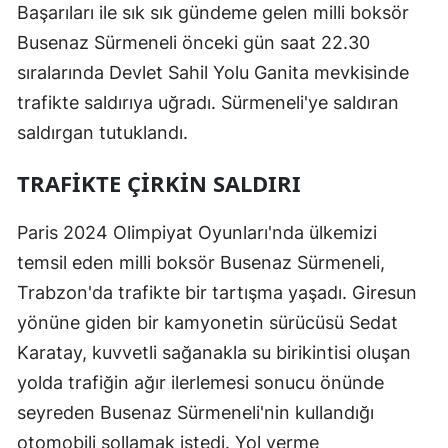
Başarıları ile sık sık gündeme gelen milli boksör
Edirne
Busenaz Sürmeneli önceki gün saat 22.30
Elazığ
sıralarında Devlet Sahil Yolu Ganita mevkisinde
trafikte saldırıya uğradı. Sürmeneli'ye saldıran
Erzincan
saldırgan tutuklandı.
Erzurum
TRAFİKTE ÇİRKİN SALDIRI
Eskişehir
Gaziantep
Paris 2024 Olimpiyat Oyunları'nda ülkemizi
temsil eden milli boksör Busenaz Sürmeneli,
Giresun
Trabzon'da trafikte bir tartışma yaşadı. Giresun
Gümüşhan
yönüne giden bir kamyonetin sürücüsü Sedat
Karatay, kuvvetli sağanakla su birikintisi oluşan
Hakkari
yolda trafiğin ağır ilerlemesi sonucu önünde
Hatay
seyreden Busenaz Sürmeneli'nin kullandığı
Isparta
otomobili sollamak istedi. Yol verme