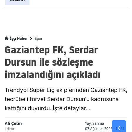
Malatya
Manisa
Kahramanm
Spor
İşçi Haber
Mardin
Gaziantep FK, Serdar
Muğla
Dursun ile sözleşme
Muş
imzalandığını açıkladı
Nevşehir
Trendyol Süper Lig ekiplerinden Gaziantep FK,
Niğde
tecrübeli forvet Serdar Dursun'u kadrosuna
Ordu
kattığını duyurdu. İşte detaylar...
Rize
Ali Çetin
Yayınlanma
07 Ağustos 2026 - 13:51
Editör
Sakarya