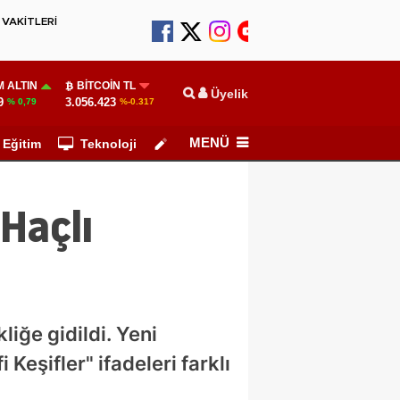
VAKİTLERİ
 ALTIN
BITCOIN TL
Üyelik
9
3.056.423
% 0,79
%-0.317
MENÜ
Eğitim
Teknoloji
Köşe Yazarları
Haçlı
liğe gidildi. Yeni
Keşifler" ifadeleri farklı