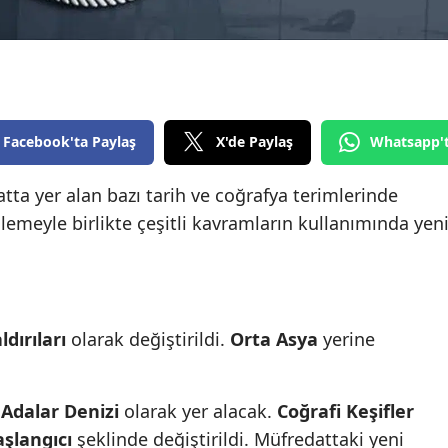
Edirne
Elazığ
Erzincan
Facebook'ta Paylaş
X'de Paylaş
Whatsapp'
Erzurum
Eskişehir
tta yer alan bazı tarih ve coğrafya terimlerinde
nlemeyle birlikte çeşitli kavramların kullanımında yen
Gaziantep
Giresun
Gümüşhane
ldırıları
olarak değiştirildi.
Orta Asya
yerine
Hakkari
Hatay
a
Adalar Denizi
olarak yer alacak.
Coğrafi Keşifler
Isparta
şlangıcı
şeklinde değiştirildi. Müfredattaki yeni