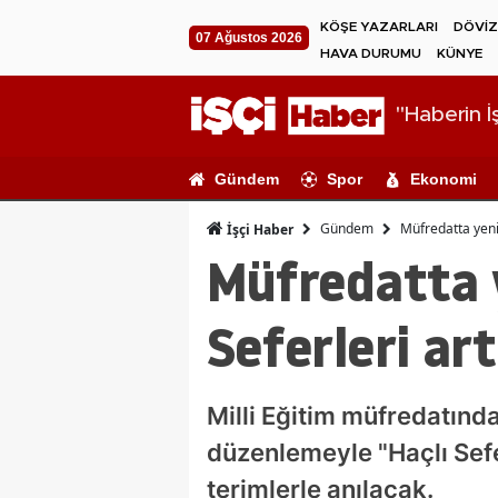
KÖŞE YAZARLARI
DÖVİZ
07 Ağustos 2026
HAVA DURUMU
KÜNYE
"Haberin İş
Gündem
Spor
Ekonomi
Gündem
Müfredatta yeni 
İşçi Haber
Müfredatta y
Seferleri ar
Milli Eğitim müfredatında
düzenlemeyle "Haçlı Sefer
terimlerle anılacak.