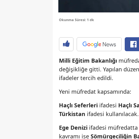
Okunma Süresi: 1 dk
Milli Eğitim Bakanlığı
müfreda
değişikliğe gitti. Yapılan düze
ifadeler tercih edildi.
Yeni müfredat kapsamında:
Haçlı Seferleri
ifadesi
Haçlı Sa
Türkistan
ifadesi kullanılacak.
Ege Denizi
ifadesi müfredatt
kavramı ise
Sömürgeciliğin Ba