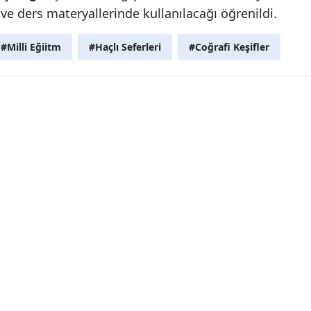
 ve ders materyallerinde kullanılacağı öğrenildi.
Mersin
#Milli Eğiitm
#Haçlı Seferleri
#Coğrafi Keşifler
İstanbul
İzmir
Kars
Kastamonu
Kayseri
Kırklareli
Kırşehir
Kocaeli
Konya
Kütahya