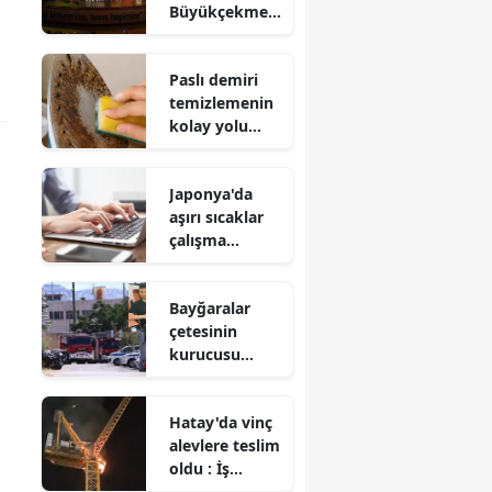
Büyükçekmec
e Kültür ve
Sanat Festivali
Paslı demiri
bitti mi?
temizlemenin
kolay yolu
nedir?
Japonya'da
aşırı sıcaklar
çalışma
saatlerini
değiştirdi!
Bayğaralar
çetesinin
kurucusu
Ramazan
Bayğara
Hatay'da vinç
teslim edildi
alevlere teslim
oldu : İş
makinesi