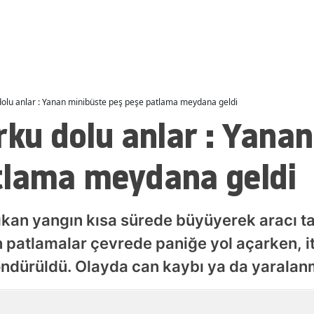
Malatya
Manisa
Kahramanmaraş
 dolu anlar : Yanan minibüste peş peşe patlama meydana geldi
Mardin
rku dolu anlar : Yana
Muğla
tlama meydana geldi
Muş
Nevşehir
çıkan yangın kısa sürede büyüyerek aracı 
Niğde
patlamalar çevrede paniğe yol açarken, itf
Ordu
öndürüldü. Olayda can kaybı ya da yarala
Rize
Yayınlanma
Sakarya