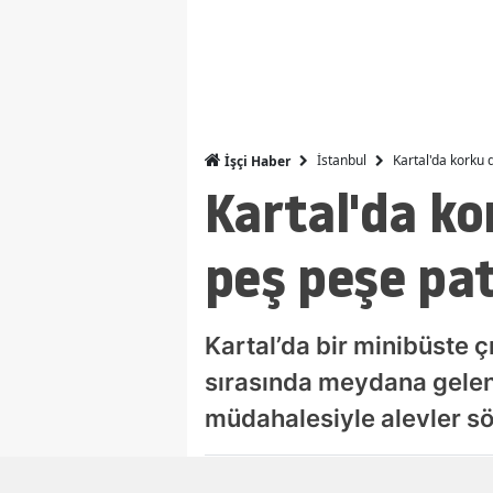
İstanbul
Kartal'da korku
İşçi Haber
Kartal'da ko
peş peşe pa
Kartal’da bir minibüste 
sırasında meydana gelen 
müdahalesiyle alevler s
Damla Eroğlu