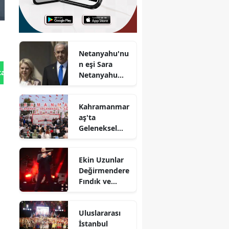
Netanyahu'nu
n eşi Sara
tan Gönder
Netanyahu
hakkında eski
çalışandan
Kahramanmar
çarpıcı
i
aş'ta
suçlamalar
Geleneksel
Ağustos Fuarı
başladı!
Ekin Uzunlar
Değirmendere
Fındık ve
Kültür Sanat
Festivali'nde
Uluslararası
kemençeyle
İstanbul
şov yaptı