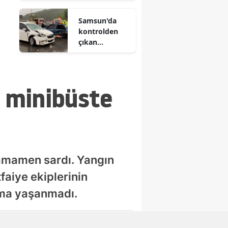
kullanılamaz
Samsun'da
hale geldi
kontrolden
çıkan
otomobil 6
araca çarptı
n minibüste
tamamen sardı. Yangın
aiye ekiplerinin
nma yaşanmadı.
Abone Ol