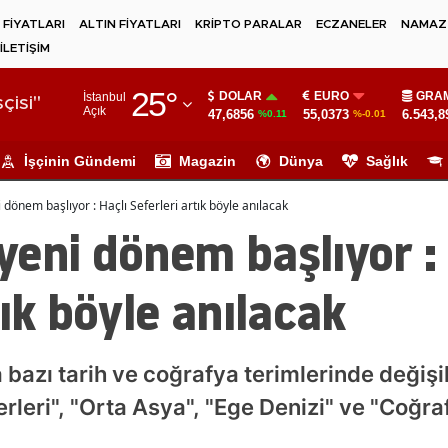
 FİYATLARI
ALTIN FİYATLARI
KRİPTO PARALAR
ECZANELER
NAMAZ 
İLETİŞİM
Adana
25
°
DOLAR
EURO
GRAM
İstanbul
Adıyaman
çisi"
Açık
47,6856
55,0373
6.543,8
%0.11
%-0.01
Afyonkarahisar
İşçinin Gündemi
Magazin
Dünya
Sağlık
Ağrı
dönem başlıyor : Haçlı Seferleri artık böyle anılacak
Amasya
eni dönem başlıyor : 
Ankara
tık böyle anılacak
Antalya
Artvin
 bazı tarih ve coğrafya terimlerinde değişik
Aydın
leri", "Orta Asya", "Ege Denizi" ve "Coğrafi 
Balıkesir