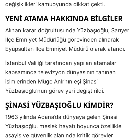
değişiklikleri kamuoyunda dikkat çekti.
Mersin
YENI ATAMA HAKKINDA BILGILER
İstanbul
Alınan karar doğrultusunda Yüzbaşıoğlu, Sarıyer
İzmir
İlçe Emniyet Müdürlüğü görevinden alınarak
Kars
Eyüpsultan İlçe Emniyet Müdürü olarak atandı.
Kastamonu
İstanbul Valiliği tarafından yapılan atamalar
Kayseri
kapsamında televizyon dünyasının tanınan
isimlerinden Müge Anlı’nın eşi Şinasi
Kırklareli
Yüzbaşıoğlu’nun görev yeri değiştirildi.
Kırşehir
ŞINASI YÜZBAŞIOĞLU KIMDIR?
Kocaeli
1963 yılında Adana’da dünyaya gelen Şinasi
Konya
Yüzbaşıoğlu, meslek hayatı boyunca özellikle
Kütahya
asayiş ve güvenlik alanında kritik görevler