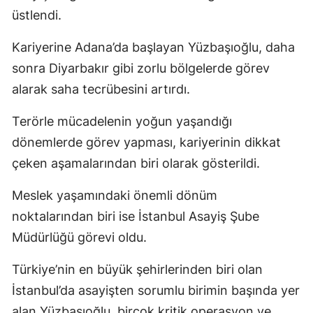
üstlendi.
Malatya
Kariyerine Adana’da başlayan Yüzbaşıoğlu, daha
Manisa
sonra Diyarbakır gibi zorlu bölgelerde görev
Kahramanm
alarak saha tecrübesini artırdı.
Mardin
Terörle mücadelenin yoğun yaşandığı
Muğla
dönemlerde görev yapması, kariyerinin dikkat
çeken aşamalarından biri olarak gösterildi.
Muş
Nevşehir
Meslek yaşamındaki önemli dönüm
noktalarından biri ise İstanbul Asayiş Şube
Niğde
Müdürlüğü görevi oldu.
Ordu
Türkiye’nin en büyük şehirlerinden biri olan
Rize
İstanbul’da asayişten sorumlu birimin başında yer
Sakarya
alan Yüzbaşıoğlu, birçok kritik operasyon ve