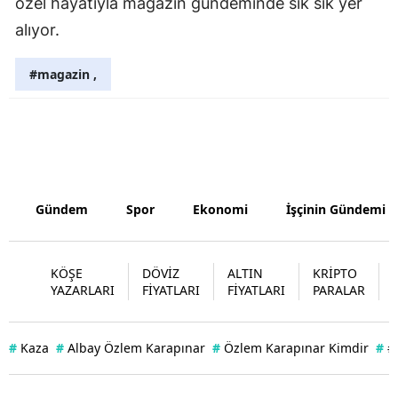
özel hayatıyla magazin gündeminde sık sık yer
alıyor.
Yozgat
Zonguldak
#magazin ,
Aksaray
Bayburt
Karaman
Gündem
Spor
Ekonomi
İşçinin Gündemi
Kırıkkale
Batman
KÖŞE
DÖVİZ
ALTIN
KRİPTO
Şırnak
YAZARLARI
FİYATLARI
FİYATLARI
PARALAR
Bartın
#
Kaza
#
Albay Özlem Karapınar
#
Özlem Karapınar Kimdir
#
#
Ardahan
Iğdır