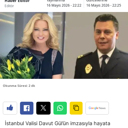
Haber Editör
Yayınlanma
Güncellenme
16 Mayıs 2026 - 22:22
16 Mayıs 2026 - 22:25
Editör
Bilecik
Bingöl
Bitlis
Bolu
Burdur
Bursa
Çanakkale
Okunma Süresi: 2 dk
Çankırı
Çorum
Denizli
İstanbul Valisi Davut Gül’ün imzasıyla hayata
Diyarbakır