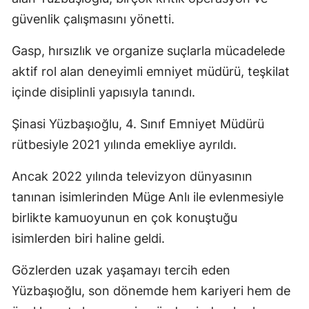
güvenlik çalışmasını yönetti.
Samsun
Gasp, hırsızlık ve organize suçlarla mücadelede
Siirt
aktif rol alan deneyimli emniyet müdürü, teşkilat
Sinop
içinde disiplinli yapısıyla tanındı.
Sivas
Şinasi Yüzbaşıoğlu, 4. Sınıf Emniyet Müdürü
Tekirdağ
rütbesiyle 2021 yılında emekliye ayrıldı.
Tokat
Ancak 2022 yılında televizyon dünyasının
Trabzon
tanınan isimlerinden Müge Anlı ile evlenmesiyle
birlikte kamuoyunun en çok konuştuğu
Tunceli
isimlerden biri haline geldi.
Şanlıurfa
Gözlerden uzak yaşamayı tercih eden
Uşak
Yüzbaşıoğlu, son dönemde hem kariyeri hem de
Van