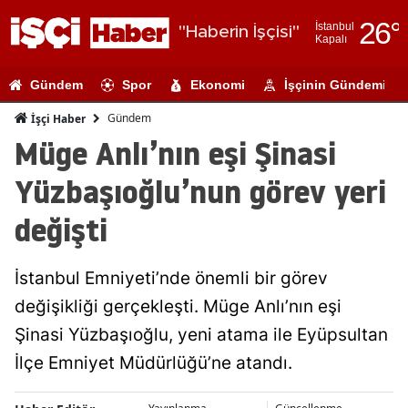
26
°
İstanbul
"Haberin İşçisi"
Kapalı
Adana
Gündem
Spor
Ekonomi
İşçinin Gündemi
Adıyaman
Gündem
İşçi Haber
Afyonkarahi
Müge Anlı’nın eşi Şinasi
Ağrı
Yüzbaşıoğlu’nun görev yeri
Amasya
değişti
Ankara
İstanbul Emniyeti’nde önemli bir görev
Antalya
değişikliği gerçekleşti. Müge Anlı’nın eşi
Artvin
Şinasi Yüzbaşıoğlu, yeni atama ile Eyüpsultan
Aydın
İlçe Emniyet Müdürlüğü’ne atandı.
Balıkesir