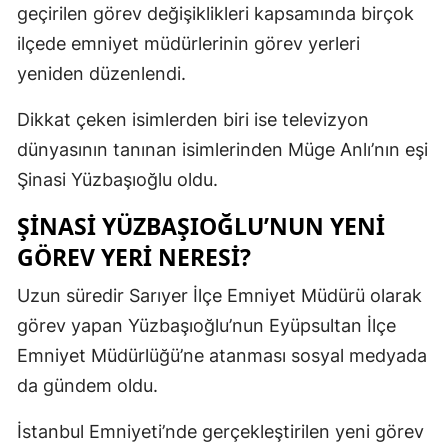
geçirilen görev değişiklikleri kapsamında birçok
Edirne
ilçede emniyet müdürlerinin görev yerleri
Elazığ
yeniden düzenlendi.
Erzincan
Dikkat çeken isimlerden biri ise televizyon
Erzurum
dünyasının tanınan isimlerinden Müge Anlı’nın eşi
Şinasi Yüzbaşıoğlu oldu.
Eskişehir
ŞINASI YÜZBAŞIOĞLU’NUN YENI
Gaziantep
GÖREV YERI NERESI?
Giresun
Uzun süredir Sarıyer İlçe Emniyet Müdürü olarak
Gümüşhan
görev yapan Yüzbaşıoğlu’nun Eyüpsultan İlçe
Hakkari
Emniyet Müdürlüğü’ne atanması sosyal medyada
da gündem oldu.
Hatay
İstanbul Emniyeti’nde gerçekleştirilen yeni görev
Isparta