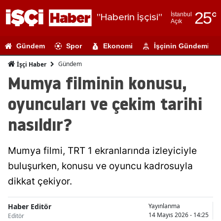
25
°
İstanbul
"Haberin İşçisi"
Açık
Adana
Gündem
Spor
Ekonomi
İşçinin Gündemi
Adıyaman
Gündem
İşçi Haber
Afyonkarahi
Mumya filminin konusu,
Ağrı
oyuncuları ve çekim tarihi
Amasya
nasıldır?
Ankara
Mumya filmi, TRT 1 ekranlarında izleyiciyle
Antalya
buluşurken, konusu ve oyuncu kadrosuyla
Artvin
dikkat çekiyor.
Aydın
Haber Editör
Yayınlanma
Balıkesir
14 Mayıs 2026 - 14:25
Editör