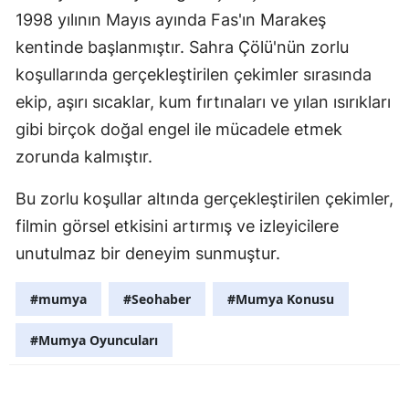
1998 yılının Mayıs ayında Fas'ın Marakeş
Samsun
kentinde başlanmıştır. Sahra Çölü'nün zorlu
Siirt
koşullarında gerçekleştirilen çekimler sırasında
ekip, aşırı sıcaklar, kum fırtınaları ve yılan ısırıkları
Sinop
gibi birçok doğal engel ile mücadele etmek
Sivas
zorunda kalmıştır.
Tekirdağ
Bu zorlu koşullar altında gerçekleştirilen çekimler,
Tokat
filmin görsel etkisini artırmış ve izleyicilere
unutulmaz bir deneyim sunmuştur.
Trabzon
Tunceli
#mumya
#Seohaber
#Mumya Konusu
Şanlıurfa
#Mumya Oyuncuları
Uşak
Van