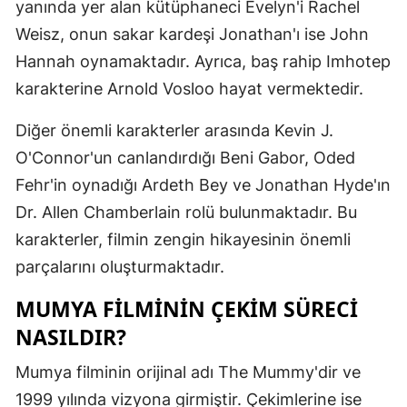
yanında yer alan kütüphaneci Evelyn'i Rachel
Malatya
Weisz, onun sakar kardeşi Jonathan'ı ise John
Hannah oynamaktadır. Ayrıca, baş rahip Imhotep
Manisa
karakterine Arnold Vosloo hayat vermektedir.
Kahramanm
Diğer önemli karakterler arasında Kevin J.
Mardin
O'Connor'un canlandırdığı Beni Gabor, Oded
Muğla
Fehr'in oynadığı Ardeth Bey ve Jonathan Hyde'ın
Dr. Allen Chamberlain rolü bulunmaktadır. Bu
Muş
karakterler, filmin zengin hikayesinin önemli
Nevşehir
parçalarını oluşturmaktadır.
Niğde
MUMYA FILMININ ÇEKIM SÜRECI
Ordu
NASILDIR?
Rize
Mumya filminin orijinal adı The Mummy'dir ve
1999 yılında vizyona girmiştir. Çekimlerine ise
Sakarya