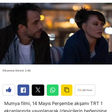
Bilecik
Bingöl
Bitlis
Bolu
Burdur
Bursa
Çanakkale
Okunma Süresi: 2 dk
Çankırı
Çorum
Denizli
Mumya filmi, 14 Mayıs Perşembe akşamı TRT 1
Diyarbakır
ekranlarında yayınlanarak izleyicilerin beğenisine