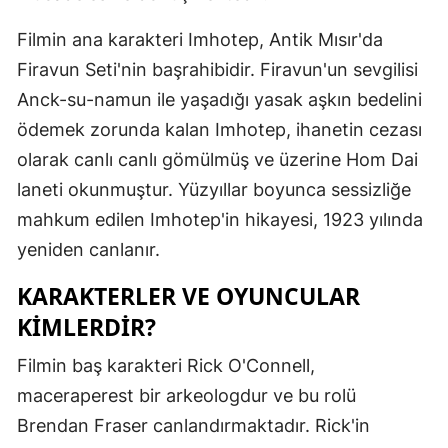
Mersin
Filmin ana karakteri Imhotep, Antik Mısır'da
İstanbul
Firavun Seti'nin başrahibidir. Firavun'un sevgilisi
Anck-su-namun ile yaşadığı yasak aşkın bedelini
İzmir
ödemek zorunda kalan Imhotep, ihanetin cezası
Kars
olarak canlı canlı gömülmüş ve üzerine Hom Dai
laneti okunmuştur. Yüzyıllar boyunca sessizliğe
Kastamonu
mahkum edilen Imhotep'in hikayesi, 1923 yılında
Kayseri
yeniden canlanır.
Kırklareli
KARAKTERLER VE OYUNCULAR
Kırşehir
KIMLERDIR?
Kocaeli
Filmin baş karakteri Rick O'Connell,
maceraperest bir arkeologdur ve bu rolü
Konya
Brendan Fraser canlandırmaktadır. Rick'in
Kütahya