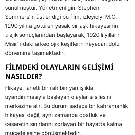
Edirne
sunulmuştur. Yönetmenliğini Stephen
Sommers'ın üstlendiği bu film, izleyiciyi M.Ö.
Elazığ
1290 yılına götüren yasak bir aşk hikayesinin
Erzincan
trajik sonuçlarından başlayarak, 1920'li yılların
Mısır'ındaki arkeolojik keşiflerin heyecan dolu
Erzurum
dönemine taşımaktadır.
Eskişehir
FILMDEKI OLAYLARIN GELIŞIMI
Gaziantep
NASILDIR?
Giresun
Hikaye, lanetli bir rahibin yanlışlıkla
Gümüşhan
uyandırılmasıyla başlayan olaylar silsilesini
merkezine alır. Bu durum sadece bir kahramanlık
Hakkari
hikayesi değil, aynı zamanda dostluk ve
Hatay
cesaretin sınırlarını zorlayan bir hayatta kalma
Isparta
mücadelesine dönüşmektedir.