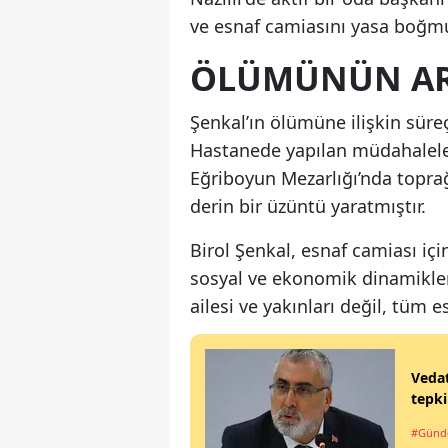
ve esnaf camiasını yasa boğmu
ÖLÜMÜNÜN AR
Şenkal’ın ölümüne ilişkin süreç
Hastanede yapılan müdahaleleri
Eğriboyun Mezarlığı’nda toprağa
derin bir üzüntü yaratmıştır.
Birol Şenkal, esnaf camiası için
sosyal ve ekonomik dinamikler 
ailesi ve yakınları değil, tüm 
Vedat
tepki
#Gün