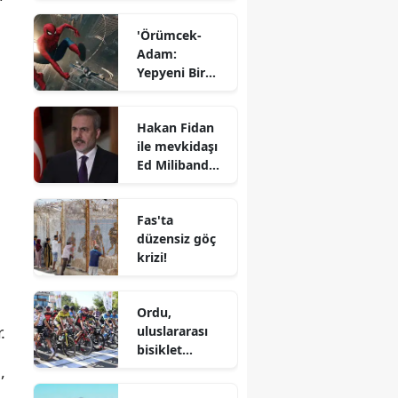
başlattı
'Örümcek-
Adam:
Yepyeni Bir
Gün'
Türkiye'de
Hakan Fidan
gişeye hızlı
ile mevkidaşı
başladı
Ed Miliband
telefonda
görüştü
Fas'ta
düzensiz göç
krizi!
Ordu,
.
uluslararası
bisiklet
yarışlarına ev
,
sahipliği