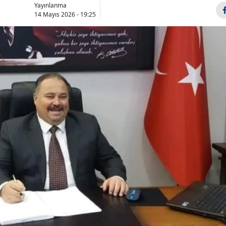
Yayınlanma
Bilecik
14 Mayıs 2026 - 19:25
Bingöl
Bitlis
Bolu
Burdur
Bursa
Çanakkale
Çankırı
Çorum
Denizli
Diyarbakır