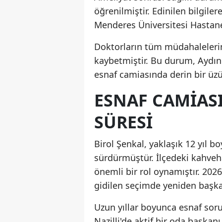
öğrenilmiştir. Edinilen bilgil
Menderes Üniversitesi Hastanes
Doktorların tüm müdahalelerin
kaybetmiştir. Bu durum, Aydın 
esnaf camiasında derin bir üzü
ESNAF CAMIASI
SÜRESI
Birol Şenkal, yaklaşık 12 yıl b
sürdürmüştür. İlçedeki kahveha
önemli bir rol oynamıştır. 2026
gidilen seçimde yeniden başk
Uzun yıllar boyunca esnaf sorun
Nazilli'de aktif bir oda başkan