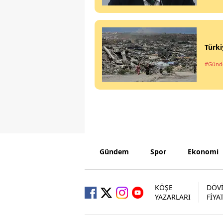
Türki
#Gün
Gündem
Spor
Ekonomi
KÖŞE
DÖV
YAZARLARI
FİYA