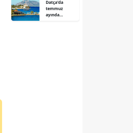
Datça'da
yapacak
temmuz
ayında
ziyaretçi
yoğunluğu