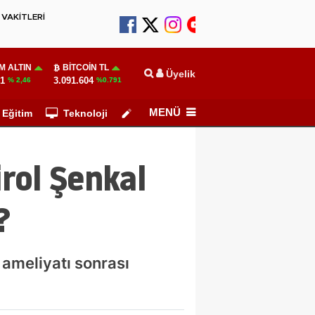
VAKİTLERİ
M ALTIN
BITCOIN TL
Üyelik
51
3.091.604
% 2,46
%0.791
MENÜ
Eğitim
Teknoloji
Köşe Yazarları
irol Şenkal
?
 ameliyatı sonrası