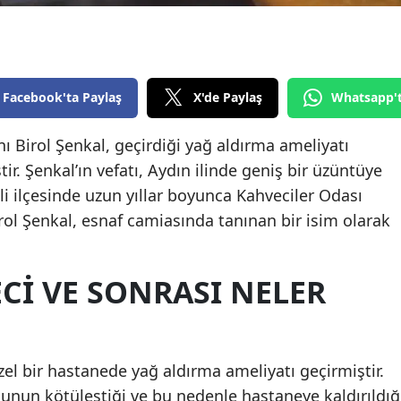
Edirne
Elazığ
Erzincan
Facebook'ta Paylaş
X'de Paylaş
Whatsapp'
Erzurum
ı Birol Şenkal, geçirdiği yağ aldırma ameliyatı
r. Şenkal’ın vefatı, Aydın ilinde geniş bir üzüntüye
Eskişehir
li ilçesinde uzun yıllar boyunca Kahveciler Odası
Gaziantep
rol Şenkal, esnaf camiasında tanınan bir isim olarak
Giresun
Gümüşhane
CI VE SONRASI NELER
Hakkari
Hatay
özel bir hastanede yağ aldırma ameliyatı geçirmiştir.
Isparta
unun kötüleştiği ve bu nedenle hastaneye kaldırıldığ