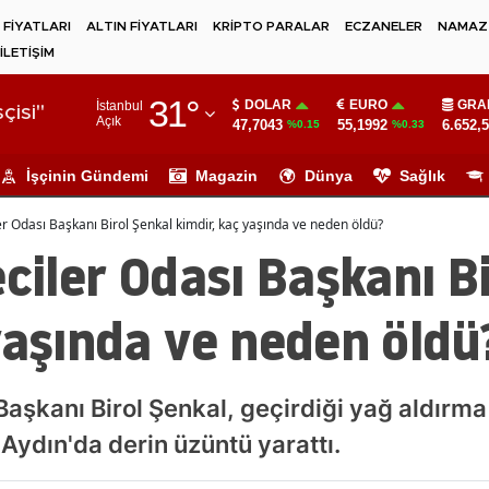
 FİYATLARI
ALTIN FİYATLARI
KRİPTO PARALAR
ECZANELER
NAMAZ 
İLETİŞİM
Adana
31
°
DOLAR
EURO
GRA
İstanbul
Adıyaman
çisi"
Açık
47,7043
55,1992
6.652,
%0.15
%0.33
Afyonkarahisar
İşçinin Gündemi
Magazin
Dünya
Sağlık
Ağrı
er Odası Başkanı Birol Şenkal kimdir, kaç yaşında ve neden öldü?
Amasya
eciler Odası Başkanı B
Ankara
yaşında ve neden öldü
Antalya
Artvin
Başkanı Birol Şenkal, geçirdiği yağ aldırma
Aydın
Aydın'da derin üzüntü yarattı.
Balıkesir