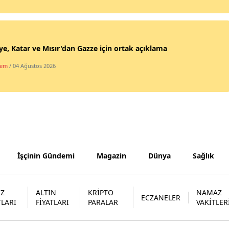
Samsun
Siirt
ye, Katar ve Mısır'dan Gazze için ortak açıklama
Sinop
dem
/ 04 Ağustos 2026
Sivas
Tekirdağ
Tokat
Trabzon
İşçinin Gündemi
Magazin
Dünya
Sağlık
Tunceli
Şanlıurfa
İZ
ALTIN
KRİPTO
NAMAZ
ECZANELER
TLARI
FİYATLARI
PARALAR
VAKİTLER
Uşak
Van