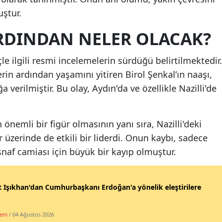
ştur.
Malatya
DINDAN NELER OLACAK?
Manisa
Kahramanmaraş
le ilgili resmi incelemelerin sürdüğü belirtilmektedir.
n ardından yaşamını yitiren Birol Şenkal’ın naaşı,
Mardin
 verilmiştir. Bu olay, Aydın'da ve özellikle Nazilli'de
Muğla
Muş
 önemli bir figür olmasının yanı sıra, Nazilli'deki
üzerinde de etkili bir liderdi. Onun kaybı, sadece
Nevşehir
esnaf camiası için büyük bir kayıp olmuştur.
Niğde
Ordu
 Işıkhan'dan Cumhurbaşkanı Erdoğan'a yönelik eleştirilere
Rize
dem
/ 04 Ağustos 2026
Sakarya