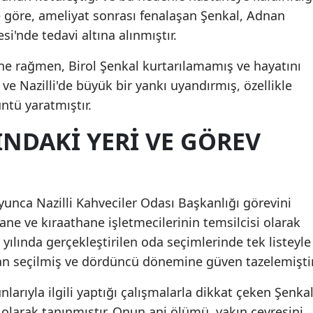
ere göre, ameliyat sonrası fenalaşan Şenkal, Adnan
Mersin
i'nde tedavi altına alınmıştır.
İstanbul
e rağmen, Birol Şenkal kurtarılamamış ve hayatını
İzmir
ve Nazilli'de büyük bir yankı uyandırmış, özellikle
ntü yaratmıştır.
Kars
NDAKI YERI VE GÖREV
Kastamonu
Kayseri
Kırklareli
oyunca Nazilli Kahveciler Odası Başkanlığı görevini
Kırşehir
ne ve kıraathane işletmecilerinin temsilcisi olarak
 yılında gerçekleştirilen oda seçimlerinde tek listeyle
Kocaeli
an seçilmiş ve dördüncü dönemine güven tazelemiştir
Konya
larıyla ilgili yaptığı çalışmalarla dikkat çeken Şenkal
Kütahya
ı olarak tanınmıştır. Onun ani ölümü, yakın çevresini