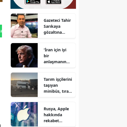
Gazeteci Tahir
Sarıkaya
tan Gönder
gözaltına
alındı
'İran için iyi
bir
anlaşmanın
son şansı'
Tarım işçilerini
taşıyan
minibüs, tıra
çarptı
Rusya, Apple
hakkında
rekabet
ı
soruşturması