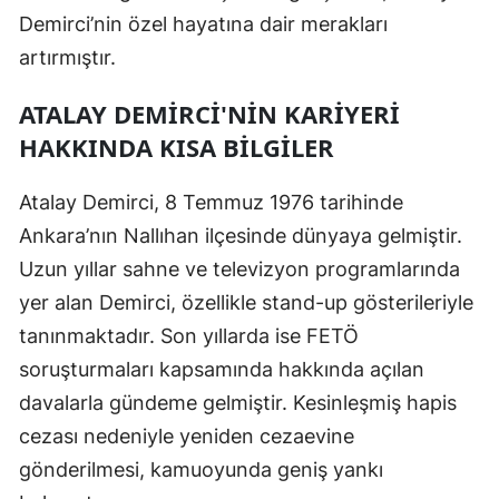
Demirci’nin özel hayatına dair merakları
Samsun
artırmıştır.
Siirt
ATALAY DEMIRCI'NIN KARIYERI
Sinop
HAKKINDA KISA BILGILER
Sivas
Atalay Demirci, 8 Temmuz 1976 tarihinde
Tekirdağ
Ankara’nın Nallıhan ilçesinde dünyaya gelmiştir.
Tokat
Uzun yıllar sahne ve televizyon programlarında
yer alan Demirci, özellikle stand-up gösterileriyle
Trabzon
tanınmaktadır. Son yıllarda ise FETÖ
Tunceli
soruşturmaları kapsamında hakkında açılan
davalarla gündeme gelmiştir. Kesinleşmiş hapis
Şanlıurfa
cezası nedeniyle yeniden cezaevine
Uşak
gönderilmesi, kamuoyunda geniş yankı
Van