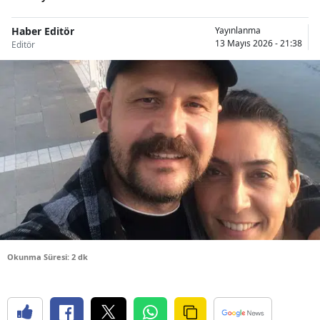
Bilecik
Haber Editör
Yayınlanma
13 Mayıs 2026 - 21:38
Bingöl
Editör
Bitlis
Bolu
Burdur
Bursa
Çanakkale
Çankırı
Çorum
Okunma Süresi: 2 dk
Denizli
Diyarbakır