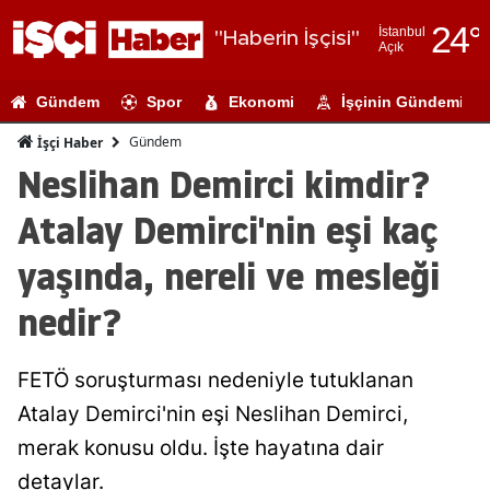
24
°
İstanbul
"Haberin İşçisi"
Açık
Adana
Gündem
Spor
Ekonomi
İşçinin Gündemi
Adıyaman
Gündem
İşçi Haber
Afyonkarahi
Neslihan Demirci kimdir?
Ağrı
Atalay Demirci'nin eşi kaç
Amasya
yaşında, nereli ve mesleği
Ankara
nedir?
Antalya
FETÖ soruşturması nedeniyle tutuklanan
Artvin
Atalay Demirci'nin eşi Neslihan Demirci,
Aydın
merak konusu oldu. İşte hayatına dair
Balıkesir
detaylar.