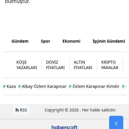
bulmuştur.
Yozgat
Zonguldak
Aksaray
Gündem
Spor
Ekonomi
İşçinin Gündemi
Bayburt
Karaman
KÖŞE
DÖVİZ
ALTIN
KRİPTO
YAZARLARI
FİYATLARI
FİYATLARI
PARALAR
Kırıkkale
Batman
#
Kaza
#
Albay Özlem Karapınar
#
Özlem Karapınar Kimdir
#
#
Şırnak
Bartın
RSS
Copyright © 2026 . Her hakkı saklıdır.
Ardahan
Iğdır