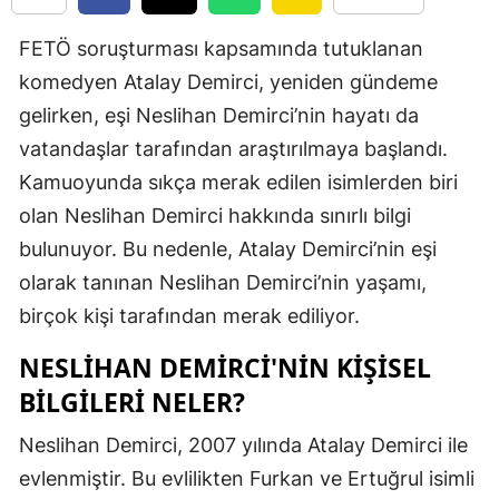
Edirne
FETÖ soruşturması kapsamında tutuklanan
Elazığ
komedyen Atalay Demirci, yeniden gündeme
gelirken, eşi Neslihan Demirci’nin hayatı da
Erzincan
vatandaşlar tarafından araştırılmaya başlandı.
Erzurum
Kamuoyunda sıkça merak edilen isimlerden biri
Eskişehir
olan Neslihan Demirci hakkında sınırlı bilgi
bulunuyor. Bu nedenle, Atalay Demirci’nin eşi
Gaziantep
olarak tanınan Neslihan Demirci’nin yaşamı,
Giresun
birçok kişi tarafından merak ediliyor.
Gümüşhan
NESLIHAN DEMIRCI'NIN KIŞISEL
Hakkari
BILGILERI NELER?
Hatay
Neslihan Demirci, 2007 yılında Atalay Demirci ile
evlenmiştir. Bu evlilikten Furkan ve Ertuğrul isimli
Isparta