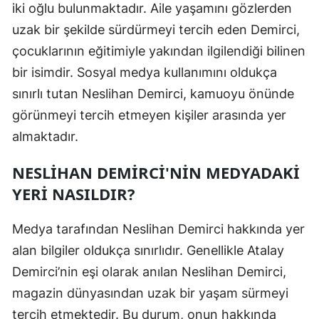
iki oğlu bulunmaktadır. Aile yaşamını gözlerden
Mersin
uzak bir şekilde sürdürmeyi tercih eden Demirci,
İstanbul
çocuklarının eğitimiyle yakından ilgilendiği bilinen
bir isimdir. Sosyal medya kullanımını oldukça
İzmir
sınırlı tutan Neslihan Demirci, kamuoyu önünde
Kars
görünmeyi tercih etmeyen kişiler arasında yer
almaktadır.
Kastamonu
Kayseri
NESLIHAN DEMIRCI'NIN MEDYADAKI
YERI NASILDIR?
Kırklareli
Kırşehir
Medya tarafından Neslihan Demirci hakkında yer
alan bilgiler oldukça sınırlıdır. Genellikle Atalay
Kocaeli
Demirci’nin eşi olarak anılan Neslihan Demirci,
Konya
magazin dünyasından uzak bir yaşam sürmeyi
Kütahya
tercih etmektedir. Bu durum, onun hakkında