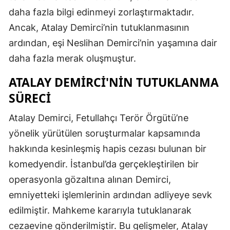
daha fazla bilgi edinmeyi zorlaştırmaktadır.
Malatya
Ancak, Atalay Demirci’nin tutuklanmasının
Manisa
ardından, eşi Neslihan Demirci’nin yaşamına dair
daha fazla merak oluşmuştur.
Kahramanm
ATALAY DEMIRCI'NIN TUTUKLANMA
Mardin
SÜRECI
Muğla
Atalay Demirci, Fetullahçı Terör Örgütü’ne
Muş
yönelik yürütülen soruşturmalar kapsamında
Nevşehir
hakkında kesinleşmiş hapis cezası bulunan bir
Niğde
komedyendir. İstanbul’da gerçekleştirilen bir
operasyonla gözaltına alınan Demirci,
Ordu
emniyetteki işlemlerinin ardından adliyeye sevk
Rize
edilmiştir. Mahkeme kararıyla tutuklanarak
cezaevine gönderilmiştir. Bu gelişmeler, Atalay
Sakarya