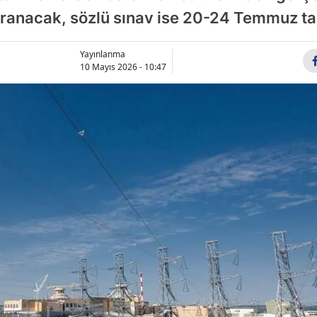
 aranacak, sözlü sınav ise 20-24 Temmuz ta
Bilecik
Bingöl
Yayınlanma
10 Mayıs 2026 - 10:47
Bitlis
Bolu
Burdur
Bursa
Çanakkale
Çankırı
Çorum
Denizli
Diyarbakır