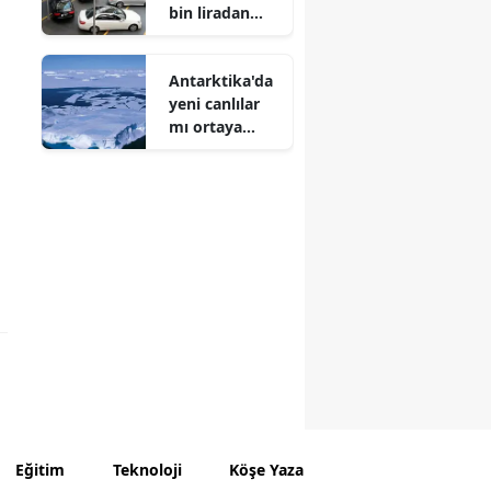
bin liradan
ihaleyle satışa
çıkıyor
Antarktika'da
yeni canlılar
mı ortaya
çıkıyor?
Eğitim
Teknoloji
Köşe Yazarları