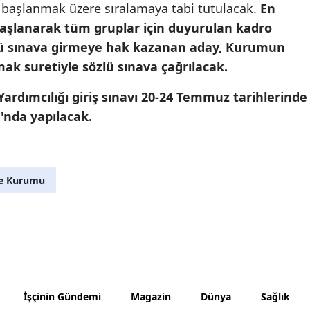
 başlanmak üzere sıralamaya tabi tutulacak.
En
Malatya
aşlanarak tüm gruplar için duyurulan kadro
zlü sınava girmeye hak kazanan aday, Kurumun
Manisa
ak suretiyle sözlü sınava çağrılacak.
Kahramanmaraş
dımcılığı giriş sınavı 20-24 Temmuz tarihlerinde
Mardin
nda yapılacak.
Muğla
Muş
e Kurumu
Nevşehir
Niğde
Ordu
Rize
İşçinin Gündemi
Magazin
Dünya
Sağlık
Sakarya