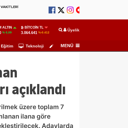
VAKİTLERİ
 ALTIN
BITCOIN TL
Üyelik
0
3.064.641
% 0,09
%-0.412
MENÜ
Eğitim
Teknoloji
Köşe Yazarları
man
rı açıklandı
ilmek üzere toplam 7
lanan ilana göre
ekleştirilecek. Adaylarda