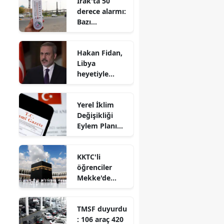
Irak'ta 50
derece alarmı:
Bazı
vilayetlerde
resmi tatil ilan
Hakan Fidan,
edildi
Libya
heyetiyle
Ankara'da
görüştü
Yerel İklim
Değişikliği
Eylem Planı
Yönetmeliği
Resmi
KKTC'li
Gazete'de
öğrenciler
Mekke'de
Arapça eğitimi
aldı
TMSF duyurdu
: 106 araç 420