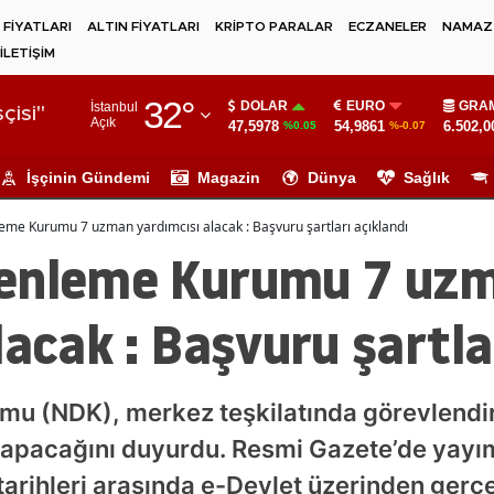
 FİYATLARI
ALTIN FİYATLARI
KRİPTO PARALAR
ECZANELER
NAMAZ 
İLETİŞİM
Adana
32
°
DOLAR
EURO
GRAM
İstanbul
Adıyaman
çisi"
Açık
47,5978
54,9861
6.502,0
%0.05
%-0.07
Afyonkarahisar
İşçinin Gündemi
Magazin
Dünya
Sağlık
Ağrı
me Kurumu 7 uzman yardımcısı alacak : Başvuru şartları açıklandı
Amasya
zenleme Kurumu 7 uz
Ankara
lacak : Başvuru şartla
Antalya
Artvin
u (NDK), merkez teşkilatında görevlendir
Aydın
yapacağını duyurdu. Resmi Gazete’de yayım
Balıkesir
tarihleri arasında e-Devlet üzerinden gerç