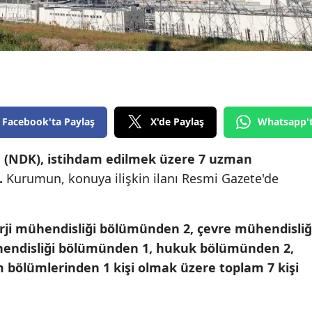
Edirne
Elazığ
Erzincan
Erzurum
Facebook'ta Paylaş
X'de Paylaş
Whatsapp'
Eskişehir
(NDK), istihdam edilmek üzere 7 uzman
Gaziantep
.
Kurumun, konuya ilişkin ilanı Resmi Gazete'de
Giresun
Gümüşhane
rji mühendisliği bölümünden 2, çevre mühendisliğ
Hakkari
endisliği bölümünden 1, hukuk bölümünden 2,
rım bölümlerinden 1 kişi olmak üzere toplam 7 kişi
Hatay
Isparta