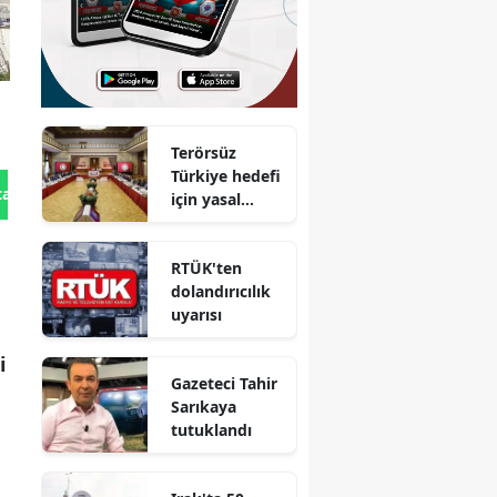
Terörsüz
Türkiye hedefi
tan Gönder
için yasal
düzenleme
süreci başlıyor
RTÜK'ten
dolandırıcılık
uyarısı
i
Gazeteci Tahir
Sarıkaya
tutuklandı