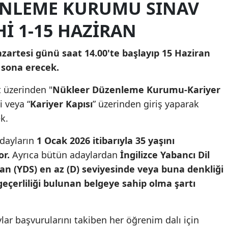
ENLEME KURUMU SINAV
Mersin
I 1-15 HAZIRAN
İstanbul
zartesi günü saat 14.00'te başlayıp 15 Haziran
İzmir
 sona erecek.
Kars
t üzerinden "
Nükleer Düzenleme Kurumu-Kariyer
Kastamonu
i veya “
Kariyer Kapısı
” üzerinden giriş yaparak
k.
Kayseri
Kırklareli
dayların
1 Ocak 2026 itibarıyla 35 yaşını
or.
Ayrıca bütün adaylardan
İngilizce Yabancı Dil
Kırşehir
ndan (YDS) en az (D) seviyesinde veya buna denkliği
Kocaeli
geçerliliği bulunan belgeye sahip olma şartı
Konya
lar başvurularını takiben her öğrenim dalı için
Kütahya