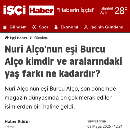
28
°
İstanbul
"Haberin İşçisi"
Açık
Adana
Gündem
Spor
Ekonomi
İşçinin Gündemi
Adıyaman
Gündem
İşçi Haber
Afyonkarahi
Nuri Alço'nun eşi Burcu
Ağrı
Alço kimdir ve aralarındaki
Amasya
yaş farkı ne kadardır?
Ankara
Nuri Alço'nun eşi Burcu Alço, son dönemde
Antalya
magazin dünyasında en çok merak edilen
Artvin
isimlerden biri haline geldi.
Aydın
Haber Editör
Yayınlanma
Balıkesir
08 Mayıs 2026 - 12:31
Editör