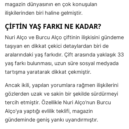
magazin dünyasının en çok konuşulan
Mersin
ilişkilerinden biri haline gelmiştir.
İstanbul
ÇIFTIN YAŞ FARKI NE KADAR?
İzmir
Nuri Alço ve Burcu Alço çiftinin ilişkisini gündeme
Kars
taşıyan en dikkat çekici detaylardan biri de
aralarındaki yaş farkıdır. Çift arasında yaklaşık 33
Kastamonu
yaş farkı bulunması, uzun süre sosyal medyada
Kayseri
tartışma yaratarak dikkat çekmiştir.
Kırklareli
Ancak ikili, yapılan yorumlara rağmen ilişkilerini
Kırşehir
gözlerden uzak ve sakin bir şekilde sürdürmeyi
tercih etmiştir. Özellikle Nuri Alço’nun Burcu
Kocaeli
Alço’ya yaptığı evlilik teklifi, magazin
Konya
gündeminde geniş yankı uyandırmıştır.
Kütahya