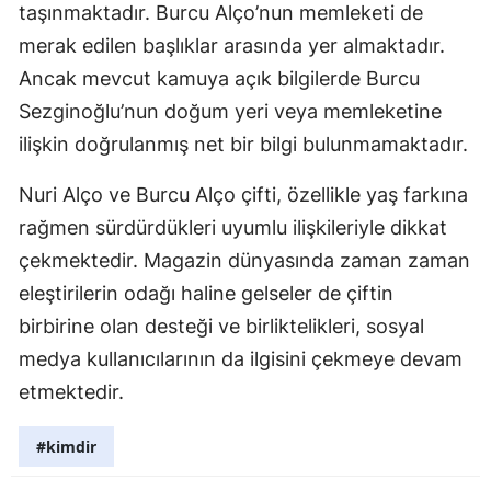
taşınmaktadır. Burcu Alço’nun memleketi de
Samsun
merak edilen başlıklar arasında yer almaktadır.
Ancak mevcut kamuya açık bilgilerde Burcu
Siirt
Sezginoğlu’nun doğum yeri veya memleketine
Sinop
ilişkin doğrulanmış net bir bilgi bulunmamaktadır.
Sivas
Nuri Alço ve Burcu Alço çifti, özellikle yaş farkına
Tekirdağ
rağmen sürdürdükleri uyumlu ilişkileriyle dikkat
çekmektedir. Magazin dünyasında zaman zaman
Tokat
eleştirilerin odağı haline gelseler de çiftin
Trabzon
birbirine olan desteği ve birliktelikleri, sosyal
Tunceli
medya kullanıcılarının da ilgisini çekmeye devam
etmektedir.
Şanlıurfa
Uşak
#kimdir
Van