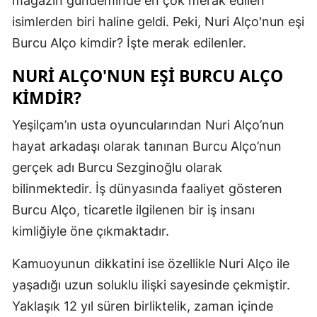
magazin gündeminde en çok merak edilen
Edirne
isimlerden biri haline geldi. Peki, Nuri Alço'nun eşi
Burcu Alço kimdir? İşte merak edilenler.
Elazığ
NURI ALÇO'NUN EŞI BURCU ALÇO
Erzincan
KIMDIR?
Erzurum
Yeşilçam’ın usta oyuncularından Nuri Alço’nun
Eskişehir
hayat arkadaşı olarak tanınan Burcu Alço’nun
Gaziantep
gerçek adı Burcu Sezginoğlu olarak
bilinmektedir. İş dünyasında faaliyet gösteren
Giresun
Burcu Alço, ticaretle ilgilenen bir iş insanı
Gümüşhan
kimliğiyle öne çıkmaktadır.
Hakkari
Kamuoyunun dikkatini ise özellikle Nuri Alço ile
Hatay
yaşadığı uzun soluklu ilişki sayesinde çekmiştir.
Yaklaşık 12 yıl süren birliktelik, zaman içinde
Isparta