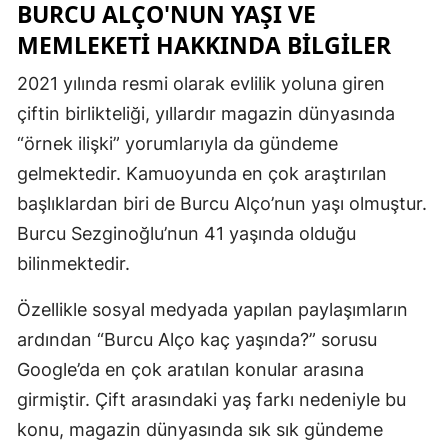
BURCU ALÇO'NUN YAŞI VE
Malatya
MEMLEKETI HAKKINDA BILGILER
Manisa
2021 yılında resmi olarak evlilik yoluna giren
çiftin birlikteliği, yıllardır magazin dünyasında
Kahramanm
“örnek ilişki” yorumlarıyla da gündeme
Mardin
gelmektedir. Kamuoyunda en çok araştırılan
Muğla
başlıklardan biri de Burcu Alço’nun yaşı olmuştur.
Burcu Sezginoğlu’nun 41 yaşında olduğu
Muş
bilinmektedir.
Nevşehir
Özellikle sosyal medyada yapılan paylaşımların
Niğde
ardından “Burcu Alço kaç yaşında?” sorusu
Ordu
Google’da en çok aratılan konular arasına
girmiştir. Çift arasındaki yaş farkı nedeniyle bu
Rize
konu, magazin dünyasında sık sık gündeme
Sakarya