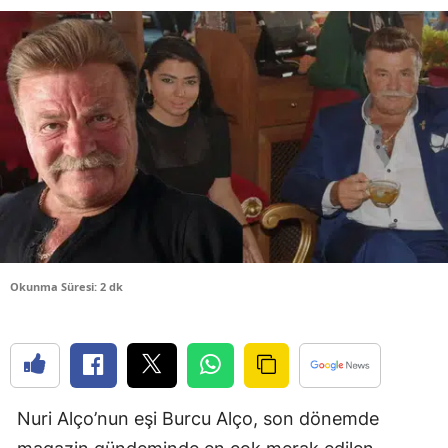
Bilecik
Bingöl
Bitlis
Bolu
Burdur
Bursa
Çanakkale
Okunma Süresi: 2 dk
Çankırı
Çorum
Denizli
Nuri Alço’nun eşi Burcu Alço, son dönemde
Diyarbakır