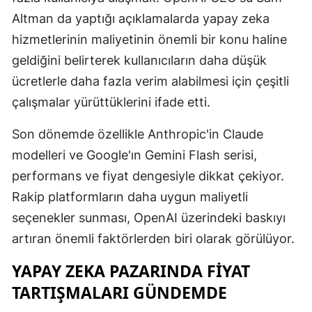
Altman da yaptığı açıklamalarda yapay zeka
Mersin
hizmetlerinin maliyetinin önemli bir konu haline
İstanbul
geldiğini belirterek kullanıcıların daha düşük
İzmir
ücretlerle daha fazla verim alabilmesi için çeşitli
çalışmalar yürüttüklerini ifade etti.
Kars
Son dönemde özellikle Anthropic'in Claude
Kastamonu
modelleri ve Google'ın Gemini Flash serisi,
Kayseri
performans ve fiyat dengesiyle dikkat çekiyor.
Kırklareli
Rakip platformların daha uygun maliyetli
seçenekler sunması, OpenAI üzerindeki baskıyı
Kırşehir
artıran önemli faktörlerden biri olarak görülüyor.
Kocaeli
YAPAY ZEKA PAZARINDA FIYAT
Konya
TARTIŞMALARI GÜNDEMDE
Kütahya