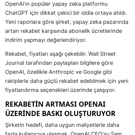
OpenAI'ın popüler yapay zeka platformu
Edirne
ChatGPT için dikkat çekici bir iddia ortaya atıldı.
Elazığ
Yeni raporlara göre şirket, yapay zeka pazarında
artan rekabet karşısında abonelik ücretlerinde
Erzincan
indirim yapmayı değerlendiriyor.
Erzurum
Rekabet, fiyatları aşağı çekebilir. Wall Street
Eskişehir
Journal tarafından paylaşılan bilgilere göre
Gaziantep
OpenAI, özellikle Anthropic ve Google gibi
rakiplerle daha güçlü rekabet edebilmek için yeni
Giresun
fiyatlandırma seçenekleri üzerinde çalışıyor.
Gümüşhan
REKABETIN ARTMASI OPENAI
Hakkari
ÜZERINDE BASKI OLUŞTURUYOR
Hatay
Şirketin hedefi, daha uygun maliyetlerle daha
Isparta
fazla kullanıcıya ulaşmak. OpenAI CEO'su Sam