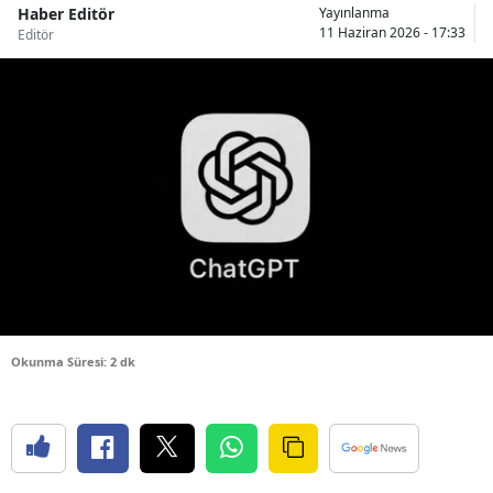
Haber Editör
Yayınlanma
Bilecik
11 Haziran 2026 - 17:33
Editör
Bingöl
Bitlis
Bolu
Burdur
Bursa
Çanakkale
Çankırı
Okunma Süresi: 2 dk
Çorum
Denizli
Diyarbakır