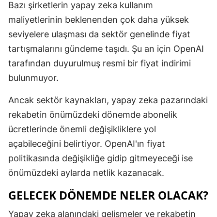
Bazı şirketlerin yapay zeka kullanım
Malatya
maliyetlerinin beklenenden çok daha yüksek
seviyelere ulaşması da sektör genelinde fiyat
Manisa
tartışmalarını gündeme taşıdı. Şu an için OpenAI
Kahramanm
tarafından duyurulmuş resmi bir fiyat indirimi
Mardin
bulunmuyor.
Muğla
Ancak sektör kaynakları, yapay zeka pazarındaki
rekabetin önümüzdeki dönemde abonelik
Muş
ücretlerinde önemli değişikliklere yol
Nevşehir
açabileceğini belirtiyor. OpenAI'ın fiyat
Niğde
politikasında değişikliğe gidip gitmeyeceği ise
önümüzdeki aylarda netlik kazanacak.
Ordu
GELECEK DÖNEMDE NELER OLACAK?
Rize
Yapay zeka alanındaki gelişmeler ve rekabetin
Sakarya