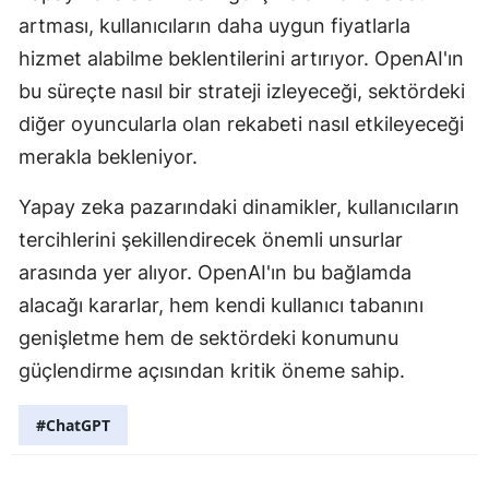
artması, kullanıcıların daha uygun fiyatlarla
Samsun
hizmet alabilme beklentilerini artırıyor. OpenAI'ın
Siirt
bu süreçte nasıl bir strateji izleyeceği, sektördeki
diğer oyuncularla olan rekabeti nasıl etkileyeceği
Sinop
merakla bekleniyor.
Sivas
Yapay zeka pazarındaki dinamikler, kullanıcıların
Tekirdağ
tercihlerini şekillendirecek önemli unsurlar
Tokat
arasında yer alıyor. OpenAI'ın bu bağlamda
alacağı kararlar, hem kendi kullanıcı tabanını
Trabzon
genişletme hem de sektördeki konumunu
Tunceli
güçlendirme açısından kritik öneme sahip.
Şanlıurfa
#ChatGPT
Uşak
Van