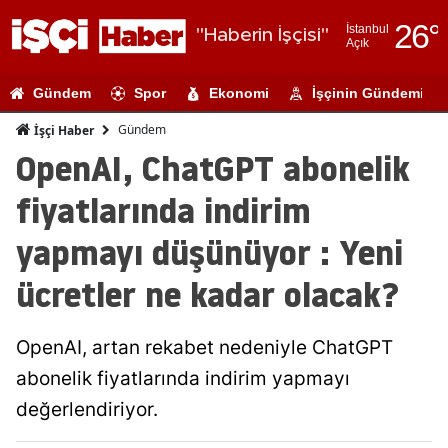
26
°
İstanbul
"Haberin İşçisi"
Açık
Adana
Gündem
Spor
Ekonomi
İşçinin Gündemi
Adıyaman
Gündem
İşçi Haber
Afyonkarahi
OpenAI, ChatGPT abonelik
Ağrı
fiyatlarında indirim
Amasya
yapmayı düşünüyor : Yeni
Ankara
ücretler ne kadar olacak?
Antalya
OpenAI, artan rekabet nedeniyle ChatGPT
Artvin
abonelik fiyatlarında indirim yapmayı
Aydın
değerlendiriyor.
Balıkesir