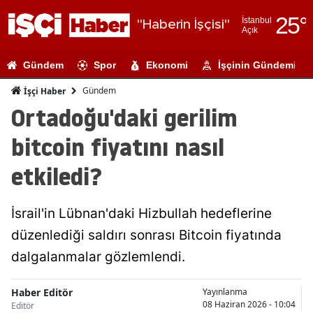
25
°
İstanbul
"Haberin İşçisi"
Açık
Adana
Gündem
Spor
Ekonomi
İşçinin Gündemi
Adıyaman
Gündem
İşçi Haber
Afyonkarahi
Ortadoğu'daki gerilim
Ağrı
bitcoin fiyatını nasıl
Amasya
etkiledi?
Ankara
İsrail'in Lübnan'daki Hizbullah hedeflerine
Antalya
düzenlediği saldırı sonrası Bitcoin fiyatında
Artvin
dalgalanmalar gözlemlendi.
Aydın
Haber Editör
Yayınlanma
Balıkesir
08 Haziran 2026 - 10:04
Editör