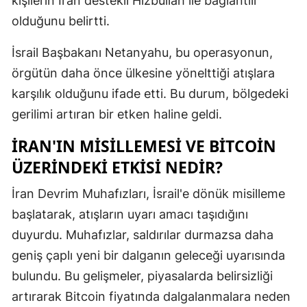
kişilerin İran destekli Hizbullah ile bağlantılı
Mersin
olduğunu belirtti.
İstanbul
İsrail Başbakanı Netanyahu, bu operasyonun,
örgütün daha önce ülkesine yönelttiği atışlara
İzmir
karşılık olduğunu ifade etti. Bu durum, bölgedeki
Kars
gerilimi artıran bir etken haline geldi.
Kastamonu
İRAN'IN MISILLEMESI VE BITCOIN
Kayseri
ÜZERINDEKI ETKISI NEDIR?
Kırklareli
İran Devrim Muhafızları, İsrail'e dönük misilleme
başlatarak, atışların uyarı amacı taşıdığını
Kırşehir
duyurdu. Muhafızlar, saldırılar durmazsa daha
Kocaeli
geniş çaplı yeni bir dalganın geleceği uyarısında
Konya
bulundu. Bu gelişmeler, piyasalarda belirsizliği
artırarak Bitcoin fiyatında dalgalanmalara neden
Kütahya