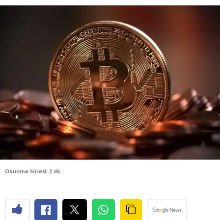
Bilecik
Bingöl
Bitlis
Bolu
Burdur
Bursa
Çanakkale
Çankırı
Çorum
Okunma Süresi: 2 dk
Denizli
Diyarbakır