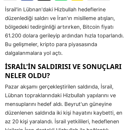
Edirne
İsrail'in Lübnan'daki Hizbullah hedeflerine
düzenlediği saldırı ve İran'ın misilleme atışları,
Elazığ
bölgedeki tedirginliği artırırken, Bitcoin fiyatı
Erzincan
61.200 dolara gerileyip ardından hızla toparlandı.
Erzurum
Bu gelişmeler, kripto para piyasasında
dalgalanmalara yol açtı.
Eskişehir
İSRAIL'IN SALDIRISI VE SONUÇLARI
Gaziantep
NELER OLDU?
Giresun
Pazar akşamı gerçekleştirilen saldırıda, İsrail,
Gümüşhan
Lübnan topraklarındaki Hizbullah yapılarını ve
Hakkari
mensuplarını hedef aldı. Beyrut'un güneyine
düzenlenen saldırıda iki kişi hayatını kaybetti, en
Hatay
az 20 kişi yaralandı. İsrail yetkilileri, hedeflenen
Isparta