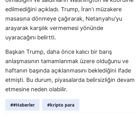
edilmediğini açıkladı. Trump, İran'ı müzakere
Samsun
masasına dönmeye çağırarak, Netanyahu'yu
Siirt
arayarak karşılık vermemesi yönünde
Sinop
uyaracağını belirtti.
Sivas
Başkan Trump, daha önce kalıcı bir barış
anlaşmasının tamamlanmak üzere olduğunu ve
Tekirdağ
haftanın başında açıklanmasını beklediğini ifade
Tokat
etmişti. Bu durum, piyasalarda belirsizliğin devam
Trabzon
etmesine neden olabilir.
Tunceli
##Haberler
#kripto para
Şanlıurfa
Uşak
Van