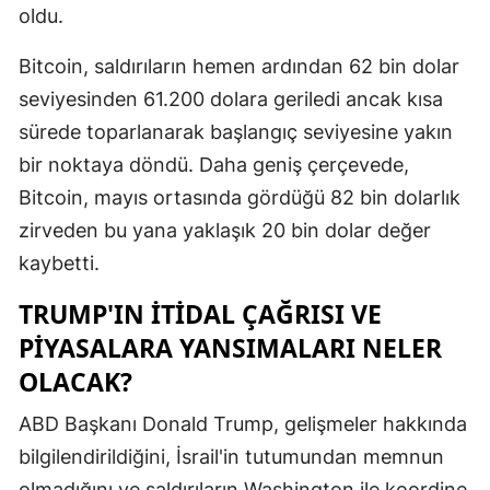
oldu.
Malatya
Bitcoin, saldırıların hemen ardından 62 bin dolar
Manisa
seviyesinden 61.200 dolara geriledi ancak kısa
Kahramanm
sürede toparlanarak başlangıç seviyesine yakın
bir noktaya döndü. Daha geniş çerçevede,
Mardin
Bitcoin, mayıs ortasında gördüğü 82 bin dolarlık
Muğla
zirveden bu yana yaklaşık 20 bin dolar değer
Muş
kaybetti.
Nevşehir
TRUMP'IN İTIDAL ÇAĞRISI VE
PIYASALARA YANSIMALARI NELER
Niğde
OLACAK?
Ordu
ABD Başkanı Donald Trump, gelişmeler hakkında
Rize
bilgilendirildiğini, İsrail'in tutumundan memnun
Sakarya
olmadığını ve saldırıların Washington ile koordine