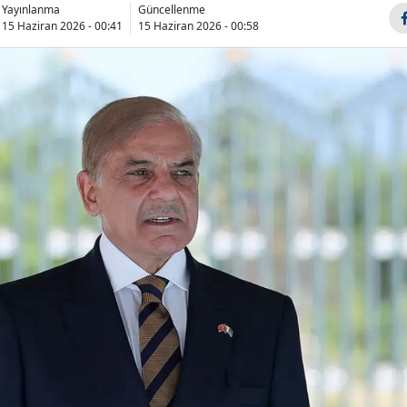
Yayınlanma
Güncellenme
Bilecik
15 Haziran 2026 - 00:41
15 Haziran 2026 - 00:58
Bingöl
Bitlis
Bolu
Burdur
Bursa
Çanakkale
Çankırı
Çorum
Denizli
Diyarbakır