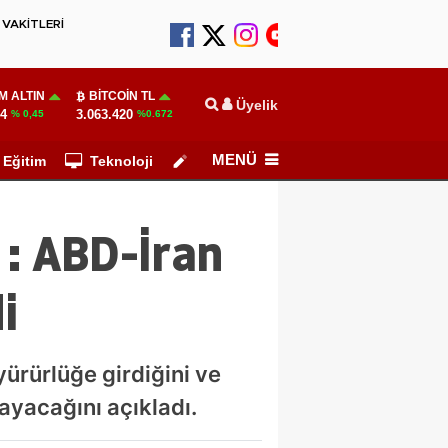
VAKİTLERİ
M ALTIN
BITCOIN TL
Üyelik
64
3.063.420
% 0,45
%0.672
MENÜ
Eğitim
Teknoloji
Köşe Yazarları
 : ABD-İran
i
ürürlüğe girdiğini ve
ayacağını açıkladı.