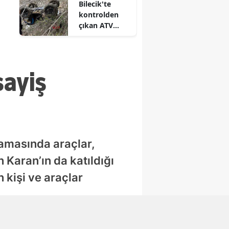
Bilecik'te
kontrolden
çıkan ATV
devrildi : 1
yaralı
sayiş
lamasında araçlar,
 Karan’ın da katıldığı
 kişi ve araçlar
Abone Ol