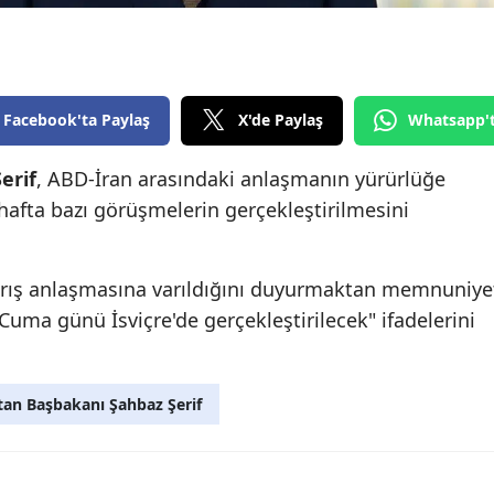
Edirne
Elazığ
Erzincan
Facebook'ta Paylaş
X'de Paylaş
Whatsapp'
Erzurum
erif
, ABD-İran arasındaki anlaşmanın yürürlüğe
 hafta bazı görüşmelerin gerçekleştirilmesini
Eskişehir
Gaziantep
barış anlaşmasına varıldığını duyurmaktan memnuniye
Giresun
uma günü İsviçre'de gerçekleştirilecek" ifadelerini
Gümüşhane
Hakkari
tan Başbakanı Şahbaz Şerif
Hatay
Isparta