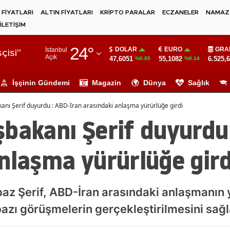
 FİYATLARI
ALTIN FİYATLARI
KRİPTO PARALAR
ECZANELER
NAMAZ 
İLETİŞİM
Adana
24
°
DOLAR
EURO
GRA
İstanbul
Adıyaman
çisi"
Açık
47,6051
55,1082
6.525,
%0.05
%0.14
Afyonkarahisar
İşçinin Gündemi
Magazin
Dünya
Sağlık
Ağrı
anı Şerif duyurdu : ABD-İran arasındaki anlaşma yürürlüğe girdi
Amasya
bakanı Şerif duyurdu
Ankara
nlaşma yürürlüğe gird
Antalya
Artvin
z Şerif, ABD-İran arasındaki anlaşmanın y
Aydın
bazı görüşmelerin gerçekleştirilmesini sağl
Balıkesir