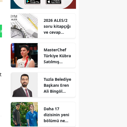
2026 ALES/2
soru kitapçığı
tan Gönder
ve cevap
anahtarı
açıklandı mı?
MasterChef
Türkiye Kübra
Satılmış
kimdir? Kaç
yaşında ve ne
t
Tuzla Belediye
iş yapıyor?
Başkanı Eren
Ali Bingöl
kimdir? Nereli
ve kaç
Daha 17
yaşında?
dizisinin yeni
bölümü ne
zaman