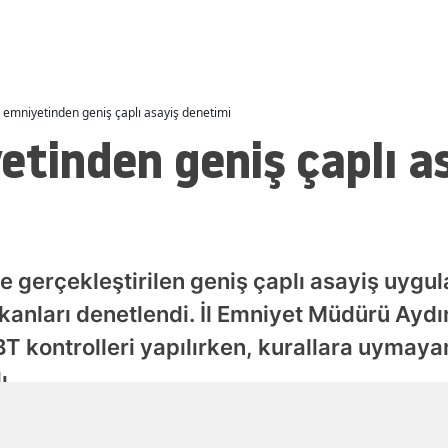
Malatya
Manisa
Kahramanmaraş
ğ emniyetinden geniş çaplı asayiş denetimi
etinden geniş çaplı a
Mardin
Muğla
Muş
Nevşehir
ce gerçekleştirilen geniş çaplı asayiş uygu
anları denetlendi. İl Emniyet Müdürü Aydın
Niğde
 kontrolleri yapılırken, kurallara uymayan
Ordu
ı.
Rize
Yayınlanma
Sakarya