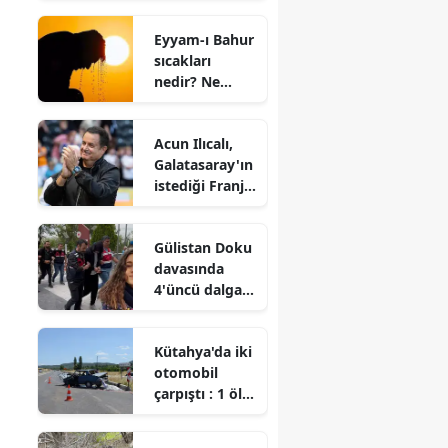
yayınlanacak?
Eyyam-ı Bahur
Son bölümde
sıcakları
ne oldu?
nedir? Ne
zaman
başlayacak?
Acun Ilıcalı,
Galatasaray'ın
istediği Franjo
Ivanovic'e
talip oldu
Gülistan Doku
davasında
4'üncü dalga
operasyon
Kütahya'da iki
otomobil
çarpıştı : 1 ölü,
4 yaralı