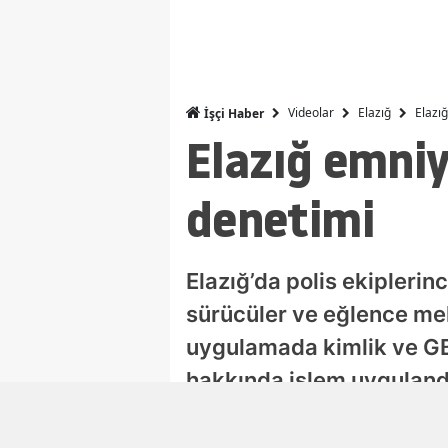
Videolar
Elazığ
Elazı
İşçi Haber
Elazığ emniy
denetimi
Elazığ’da polis ekiplerin
sürücüler ve eğlence mek
uygulamada kimlik ve GBT
hakkında işlem uyguland
Damla Eroğlu