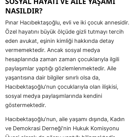
SOSYAL HAYATI VE AILE YAŞAMI
NASILDIR?
Malatya
Manisa
Pınar Hacıbektaşoğlu, evli ve iki çocuk annesidir.
Özel hayatını büyük ölçüde gizli tutmayı tercih
Kahramanm
eden avukat, eşinin kimliği hakkında detay
Mardin
vermemektedir. Ancak sosyal medya
hesaplarında zaman zaman çocuklarıyla ilgili
Muğla
paylaşımlar yaptığı gözlemlenmektedir. Aile
Muş
yaşantısına dair bilgiler sınırlı olsa da,
Nevşehir
Hacıbektaşoğlu'nun çocuklarıyla olan ilişkisi,
sosyal medya paylaşımlarında kendini
Niğde
göstermektedir.
Ordu
Hacıbektaşoğlu'nun, aile yaşamı dışında, Kadın
Rize
ve Demokrasi Derneği'nin Hukuk Komisyonu
Sakarya