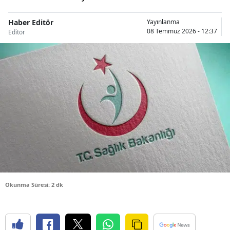
Bilecik
Haber Editör
Yayınlanma
08 Temmuz 2026 - 12:37
Bingöl
Editör
Bitlis
Bolu
Burdur
Bursa
Çanakkale
Çankırı
Çorum
Okunma Süresi: 2 dk
Denizli
Diyarbakır