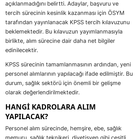
açıklanmadığını belirtti. Adaylar, başvuru ve
Mersin
tercih sürecinin kesinlik kazanması için ÖSYM
İstanbul
tarafından yayınlanacak KPSS tercih kılavuzunu
beklemektedir. Bu kılavuzun yayımlanmasıyla
İzmir
birlikte, alım sürecine dair daha net bilgiler
Kars
edinilecektir.
Kastamonu
KPSS sürecinin tamamlanmasının ardından, yeni
Kayseri
personel alımlarının yapılacağı ifade edilmiştir. Bu
durum, sağlık sektörü için önemli bir gelişme
Kırklareli
olarak değerlendirilmektedir.
Kırşehir
HANGI KADROLARA ALIM
Kocaeli
YAPILACAK?
Konya
Personel alım sürecinde, hemşire, ebe, sağlık
Kütahya
memuru, sağlık teknikeri, diyetisyen gibi çeşitli