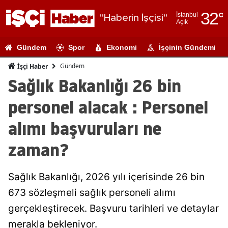
32
°
İstanbul
"Haberin İşçisi"
Açık
Adana
Gündem
Spor
Ekonomi
İşçinin Gündemi
Adıyaman
Gündem
İşçi Haber
Afyonkarahi
Sağlık Bakanlığı 26 bin
Ağrı
personel alacak : Personel
Amasya
alımı başvuruları ne
Ankara
zaman?
Antalya
Sağlık Bakanlığı, 2026 yılı içerisinde 26 bin
Artvin
673 sözleşmeli sağlık personeli alımı
Aydın
gerçekleştirecek. Başvuru tarihleri ve detaylar
Balıkesir
merakla bekleniyor.