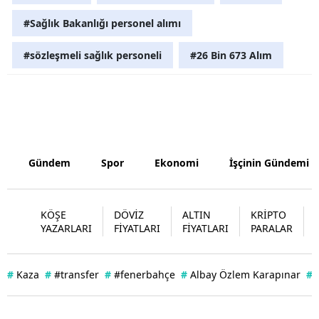
#Sağlık Bakanlığı personel alımı
Yozgat
#sözleşmeli sağlık personeli
#26 Bin 673 Alım
Zonguldak
Aksaray
Bayburt
Karaman
Gündem
Spor
Ekonomi
İşçinin Gündemi
Kırıkkale
Batman
KÖŞE
DÖVİZ
ALTIN
KRİPTO
YAZARLARI
FİYATLARI
FİYATLARI
PARALAR
Şırnak
Bartın
#
Kaza
#
#transfer
#
#fenerbahçe
#
Albay Özlem Karapınar
#
Ardahan
Iğdır