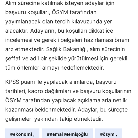
Alım sürecine katılmak isteyen adaylar için
Samsun
başvuru koşulları, ÖSYM tarafından
yayımlanacak olan tercih kılavuzunda yer
Siirt
alacaktır. Adayların, bu koşulları dikkatlice
Sinop
incelemesi ve gerekli belgeleri hazırlaması önem
Sivas
arz etmektedir. Sağlık Bakanlığı, alım sürecinin
şeffaf ve adil bir şekilde yürütülmesi için gerekli
Tekirdağ
tüm önlemleri almayı hedeflemektedir.
Tokat
KPSS puanı ile yapılacak alımlarda, başvuru
Trabzon
tarihleri, kadro dağılımları ve başvuru koşullarının
Tunceli
ÖSYM tarafından yapılacak açıklamalarla netlik
kazanması beklenmektedir. Adaylar, bu süreçte
Şanlıurfa
gelişmeleri yakından takip etmektedir.
Uşak
#ekonomi ,
#Kemal Memişoğlu
#ösym ,
Van