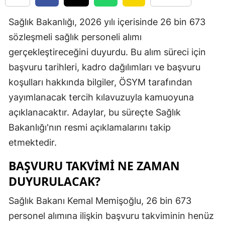
Edirne
Sağlık Bakanlığı, 2026 yılı içerisinde 26 bin 673
Elazığ
sözleşmeli sağlık personeli alımı
gerçekleştireceğini duyurdu. Bu alım süreci için
Erzincan
başvuru tarihleri, kadro dağılımları ve başvuru
Erzurum
koşulları hakkında bilgiler, ÖSYM tarafından
Eskişehir
yayımlanacak tercih kılavuzuyla kamuoyuna
açıklanacaktır. Adaylar, bu süreçte Sağlık
Gaziantep
Bakanlığı'nın resmi açıklamalarını takip
Giresun
etmektedir.
Gümüşhan
BAŞVURU TAKVIMI NE ZAMAN
Hakkari
DUYURULACAK?
Hatay
Sağlık Bakanı Kemal Memişoğlu, 26 bin 673
personel alımına ilişkin başvuru takviminin henüz
Isparta