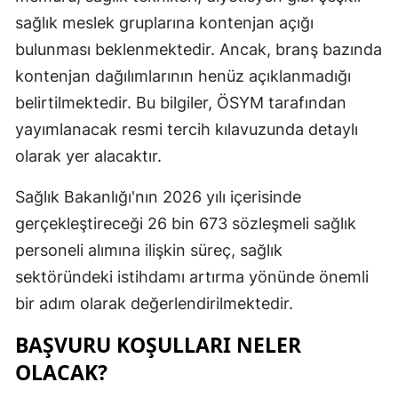
sağlık meslek gruplarına kontenjan açığı
Malatya
bulunması beklenmektedir. Ancak, branş bazında
Manisa
kontenjan dağılımlarının henüz açıklanmadığı
Kahramanm
belirtilmektedir. Bu bilgiler, ÖSYM tarafından
yayımlanacak resmi tercih kılavuzunda detaylı
Mardin
olarak yer alacaktır.
Muğla
Sağlık Bakanlığı'nın 2026 yılı içerisinde
Muş
gerçekleştireceği 26 bin 673 sözleşmeli sağlık
Nevşehir
personeli alımına ilişkin süreç, sağlık
sektöründeki istihdamı artırma yönünde önemli
Niğde
bir adım olarak değerlendirilmektedir.
Ordu
BAŞVURU KOŞULLARI NELER
Rize
OLACAK?
Sakarya