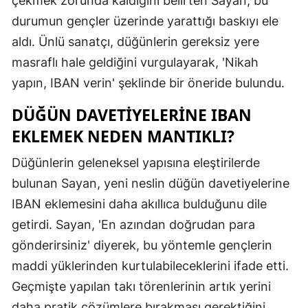
çekmek zorunda kaldığını belirten Sayan, bu
Mersin
durumun gençler üzerinde yarattığı baskıyı ele
aldı. Ünlü sanatçı, düğünlerin gereksiz yere
İstanbul
masraflı hale geldiğini vurgulayarak, 'Nikah
İzmir
yapın, IBAN verin' şeklinde bir öneride bulundu.
Kars
DÜĞÜN DAVETIYELERINE IBAN
EKLEMEK NEDEN MANTIKLI?
Kastamonu
Kayseri
Düğünlerin geleneksel yapısına eleştirilerde
bulunan Sayan, yeni neslin düğün davetiyelerine
Kırklareli
IBAN eklemesini daha akıllıca bulduğunu dile
Kırşehir
getirdi. Sayan, 'En azından doğrudan para
gönderirsiniz' diyerek, bu yöntemle gençlerin
Kocaeli
maddi yüklerinden kurtulabileceklerini ifade etti.
Konya
Geçmişte yapılan takı törenlerinin artık yerini
Kütahya
daha pratik çözümlere bırakması gerektiğini