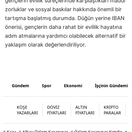
gençlerin evlilik süreçlerinde karşılaştıkları maddi
zorluklar ve sosyal baskılar hakkında önemli bir
Yozgat
tartışma başlatmış durumda. Düğün yerine IBAN
Zonguldak
önerisi, gençlerin daha rahat bir evlilik hayatına
Aksaray
adım atmalarına yardımcı olabilecek alternatif bir
yaklaşım olarak değerlendiriliyor.
Bayburt
Karaman
Kırıkkale
Batman
Gündem
Spor
Ekonomi
İşçinin Gündemi
Şırnak
KÖŞE
DÖVİZ
ALTIN
KRİPTO
Bartın
YAZARLARI
FİYATLARI
FİYATLARI
PARALAR
Ardahan
Iğdır
#
Kaza
#
Albay Özlem Karapınar
#
Özlem Karapınar Kimdir
#
#