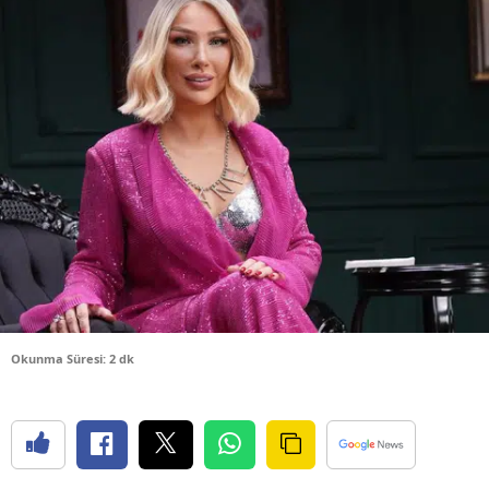
Bilecik
Bingöl
Bitlis
Bolu
Burdur
Bursa
Çanakkale
Çankırı
Okunma Süresi: 2 dk
Çorum
Denizli
Diyarbakır