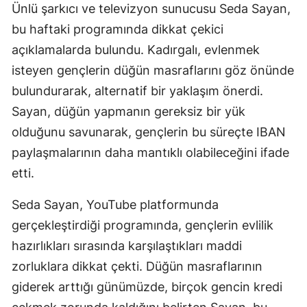
Ünlü şarkıcı ve televizyon sunucusu Seda Sayan,
Edirne
bu haftaki programında dikkat çekici
Elazığ
açıklamalarda bulundu. Kadırgalı, evlenmek
isteyen gençlerin düğün masraflarını göz önünde
Erzincan
bulundurarak, alternatif bir yaklaşım önerdi.
Erzurum
Sayan, düğün yapmanın gereksiz bir yük
Eskişehir
olduğunu savunarak, gençlerin bu süreçte IBAN
paylaşmalarının daha mantıklı olabileceğini ifade
Gaziantep
etti.
Giresun
Seda Sayan, YouTube platformunda
Gümüşhan
gerçekleştirdiği programında, gençlerin evlilik
Hakkari
hazırlıkları sırasında karşılaştıkları maddi
zorluklara dikkat çekti. Düğün masraflarının
Hatay
giderek arttığı günümüzde, birçok gencin kredi
Isparta