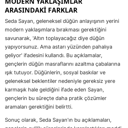
MODERN YAKLAŞIMLAR
ARASINDAKI FARKLAR
Samsun
Seda Sayan, geleneksel düğün anlayışının yerini
Siirt
modern yaklaşımlara bırakması gerektiğini
Sinop
savunarak, 'Altın toplayacağız diye düğün
Sivas
yapıyorsunuz. Ama astarı yüzünden pahalıya
geliyor' ifadesini kullandı. Bu açıklamalar,
Tekirdağ
gençlerin düğün masraflarını azaltma çabalarına
Tokat
ışık tutuyor. Düğünlerin, sosyal baskılar ve
Trabzon
geleneksel beklentiler nedeniyle gereksiz yere
karmaşık hale geldiğini ifade eden Sayan,
Tunceli
gençlerin bu süreçte daha pratik çözümler
Şanlıurfa
aramaları gerektiğini belirtti.
Uşak
Sonuç olarak, Seda Sayan'ın bu açıklamaları,
Van