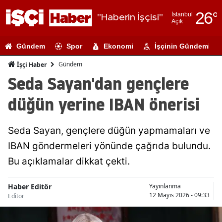
26
°
İstanbul
"Haberin İşçisi"
Açık
Adana
Gündem
Spor
Ekonomi
İşçinin Gündemi
Adıyaman
Gündem
İşçi Haber
Afyonkarahi
Seda Sayan'dan gençlere
Ağrı
düğün yerine IBAN önerisi
Amasya
Seda Sayan, gençlere düğün yapmamaları ve
Ankara
IBAN göndermeleri yönünde çağrıda bulundu.
Antalya
Bu açıklamalar dikkat çekti.
Artvin
Haber Editör
Yayınlanma
Aydın
12 Mayıs 2026 - 09:33
Editör
Balıkesir