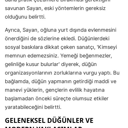
savunan Sayan, eski yöntemlerin gereksiz
Malatya
olduğunu belirtti.
Manisa
Ayrıca, Sayan, oğluna yurt dışında evlenmesini
Kahramanm
önerdiğini de sözlerine ekledi. Düğünlerdeki
Mardin
sosyal baskılara dikkat çeken sanatçı, 'Kimseyi
memnun edemezsiniz. Yemeği beğenmezler,
Muğla
gelinliğe kusur bulurlar' diyerek, düğün
Muş
organizasyonlarının zorluklarına vurgu yaptı. Bu
Nevşehir
bağlamda, düğün yapmanın getirdiği maddi ve
manevi yüklerin, gençlerin evlilik hayatına
Niğde
başlamadan önceki süreçte olumsuz etkiler
Ordu
yaratabileceğini belirtti.
Rize
GELENEKSEL DÜĞÜNLER VE
Sakarya