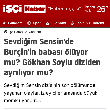
26
°
İstanbul
"Haberin İşçisi"
Açık
Adana
Gündem
Spor
Ekonomi
İşçinin Gündemi
Adıyaman
Gündem
İşçi Haber
Afyonkarahi
Sevdiğim Sensin'de
Ağrı
Burçin'in babası ölüyor
Amasya
mu? Gökhan Soylu diziden
Ankara
ayrılıyor mu?
Antalya
Sevdiğim Sensin dizisinin son bölümünde
Artvin
yaşanan olaylar, izleyiciler arasında büyük
Aydın
merak uyandırdı.
Balıkesir