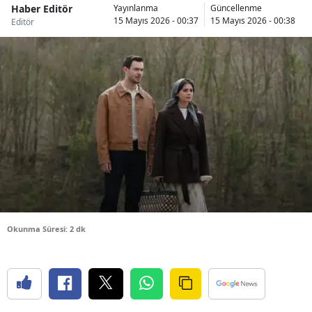
Haber Editör
Yayınlanma
Güncellenme
Bilecik
15 Mayıs 2026 - 00:37
15 Mayıs 2026 - 00:38
Editör
Bingöl
Bitlis
Bolu
Burdur
Bursa
Çanakkale
Çankırı
Okunma Süresi: 2 dk
Çorum
Denizli
Diyarbakır