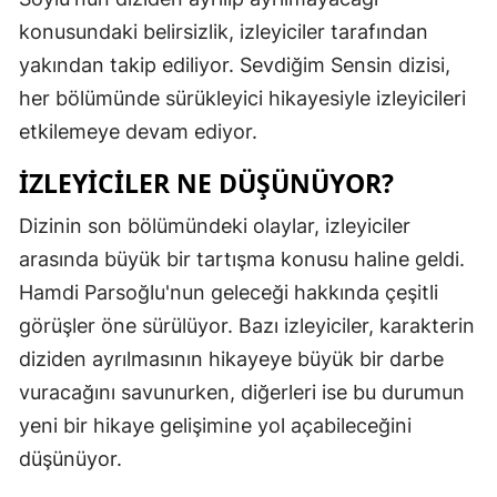
konusundaki belirsizlik, izleyiciler tarafından
Samsun
yakından takip ediliyor. Sevdiğim Sensin dizisi,
Siirt
her bölümünde sürükleyici hikayesiyle izleyicileri
Sinop
etkilemeye devam ediyor.
Sivas
İZLEYICILER NE DÜŞÜNÜYOR?
Tekirdağ
Dizinin son bölümündeki olaylar, izleyiciler
arasında büyük bir tartışma konusu haline geldi.
Tokat
Hamdi Parsoğlu'nun geleceği hakkında çeşitli
Trabzon
görüşler öne sürülüyor. Bazı izleyiciler, karakterin
Tunceli
diziden ayrılmasının hikayeye büyük bir darbe
vuracağını savunurken, diğerleri ise bu durumun
Şanlıurfa
yeni bir hikaye gelişimine yol açabileceğini
Uşak
düşünüyor.
Van