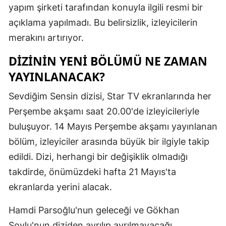
yapım şirketi tarafından konuyla ilgili resmi bir
Malatya
açıklama yapılmadı. Bu belirsizlik, izleyicilerin
Manisa
merakını artırıyor.
Kahramanm
DIZININ YENI BÖLÜMÜ NE ZAMAN
YAYINLANACAK?
Mardin
Sevdiğim Sensin dizisi, Star TV ekranlarında her
Muğla
Perşembe akşamı saat 20.00'de izleyicileriyle
Muş
buluşuyor. 14 Mayıs Perşembe akşamı yayınlanan
Nevşehir
bölüm, izleyiciler arasında büyük bir ilgiyle takip
edildi. Dizi, herhangi bir değişiklik olmadığı
Niğde
takdirde, önümüzdeki hafta 21 Mayıs'ta
Ordu
ekranlarda yerini alacak.
Rize
Hamdi Parsoğlu'nun geleceği ve Gökhan
Sakarya
Soylu'nun diziden ayrılıp ayrılmayacağı