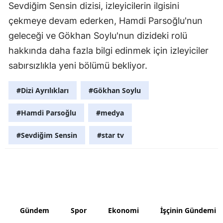
Sevdiğim Sensin dizisi, izleyicilerin ilgisini
Yozgat
çekmeye devam ederken, Hamdi Parsoğlu'nun
geleceği ve Gökhan Soylu'nun dizideki rolü
Zonguldak
hakkında daha fazla bilgi edinmek için izleyiciler
Aksaray
sabırsızlıkla yeni bölümü bekliyor.
Bayburt
#Dizi Ayrılıkları
#Gökhan Soylu
Karaman
#Hamdi Parsoğlu
#medya
Kırıkkale
#Sevdiğim Sensin
#star tv
Batman
Şırnak
Bartın
Ardahan
Gündem
Spor
Ekonomi
İşçinin Gündemi
Iğdır