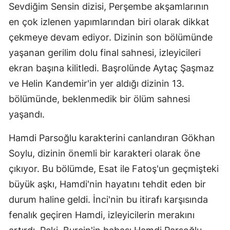
Sevdiğim Sensin dizisi, Perşembe akşamlarının
Edirne
en çok izlenen yapımlarından biri olarak dikkat
Elazığ
çekmeye devam ediyor. Dizinin son bölümünde
yaşanan gerilim dolu final sahnesi, izleyicileri
Erzincan
ekran başına kilitledi. Başrolünde Aytaç Şaşmaz
Erzurum
ve Helin Kandemir'in yer aldığı dizinin 13.
Eskişehir
bölümünde, beklenmedik bir ölüm sahnesi
yaşandı.
Gaziantep
Hamdi Parsoğlu karakterini canlandıran Gökhan
Giresun
Soylu, dizinin önemli bir karakteri olarak öne
Gümüşhan
çıkıyor. Bu bölümde, Esat ile Fatoş'un geçmişteki
Hakkari
büyük aşkı, Hamdi'nin hayatını tehdit eden bir
durum haline geldi. İnci'nin bu itirafı karşısında
Hatay
fenalık geçiren Hamdi, izleyicilerin merakını
Isparta