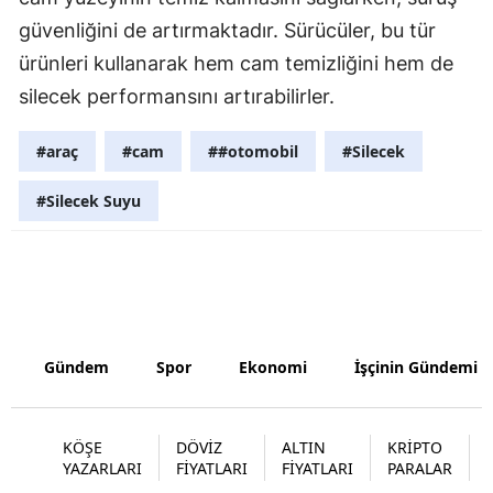
güvenliğini de artırmaktadır. Sürücüler, bu tür
Samsun
ürünleri kullanarak hem cam temizliğini hem de
Siirt
silecek performansını artırabilirler.
Sinop
#araç
#cam
##otomobil
#Silecek
Sivas
#Silecek Suyu
Tekirdağ
Tokat
Trabzon
Tunceli
Gündem
Spor
Ekonomi
İşçinin Gündemi
Şanlıurfa
Uşak
KÖŞE
DÖVİZ
ALTIN
KRİPTO
YAZARLARI
FİYATLARI
FİYATLARI
PARALAR
Van