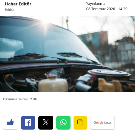
Haber Editör
Yayınlanma
Bilecik
08 Temmuz 2026 - 14:29
Editör
Bingöl
Bitlis
Bolu
Burdur
Bursa
Çanakkale
Çankırı
Okunma Süresi: 2 dk
Çorum
Denizli
Diyarbakır