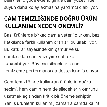
belirtilen ölçüde eklendiğinde cam yüzeyinde
Mersin
suyun daha kolay akmasına yardımcı olabiliyor.
İstanbul
CAM TEMIZLIĞINDE DOĞRU ÜRÜN
KULLANIMI NEDEN ÖNEMLI?
İzmir
Bazı ürünlerde birkaç damla yeterli olurken, bazı
Kars
katkılarda farklı kullanım oranları bulunabiliyor.
Kastamonu
Bu katkılar sayesinde kir, çamur ve su
Kayseri
damlacıkları cam yüzeyine daha zor
tutunabiliyor. Böylece sileceklerin camı
Kırklareli
temizleme performansı da desteklenmiş oluyor.
Kırşehir
Cam temizliğinde kullanılan ürünlerin doğru
Kocaeli
seçimi, hem camın hem de sileceklerin ömrünü
Konya
uzatmak açısından kritik bir öneme sahiptir.
Yanlış ürünlerin kullanımı, zamanla camda kalıntı
Kütahya