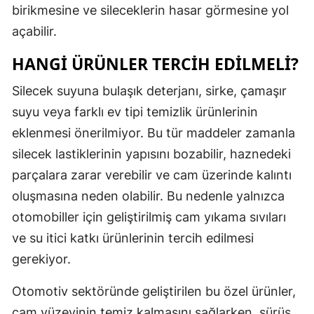
birikmesine ve sileceklerin hasar görmesine yol
Malatya
açabilir.
Manisa
HANGI ÜRÜNLER TERCIH EDILMELI?
Kahramanm
Silecek suyuna bulaşık deterjanı, sirke, çamaşır
Mardin
suyu veya farklı ev tipi temizlik ürünlerinin
eklenmesi önerilmiyor. Bu tür maddeler zamanla
Muğla
silecek lastiklerinin yapısını bozabilir, haznedeki
Muş
parçalara zarar verebilir ve cam üzerinde kalıntı
Nevşehir
oluşmasına neden olabilir. Bu nedenle yalnızca
otomobiller için geliştirilmiş cam yıkama sıvıları
Niğde
ve su itici katkı ürünlerinin tercih edilmesi
Ordu
gerekiyor.
Rize
Otomotiv sektöründe geliştirilen bu özel ürünler,
Sakarya
cam yüzeyinin temiz kalmasını sağlarken, sürüş