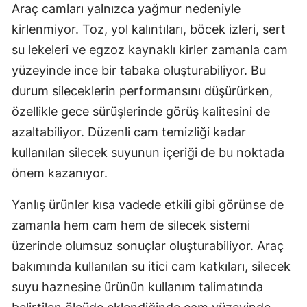
Araç camları yalnızca yağmur nedeniyle
Edirne
kirlenmiyor. Toz, yol kalıntıları, böcek izleri, sert
Elazığ
su lekeleri ve egzoz kaynaklı kirler zamanla cam
yüzeyinde ince bir tabaka oluşturabiliyor. Bu
Erzincan
durum sileceklerin performansını düşürürken,
Erzurum
özellikle gece sürüşlerinde görüş kalitesini de
Eskişehir
azaltabiliyor. Düzenli cam temizliği kadar
kullanılan silecek suyunun içeriği de bu noktada
Gaziantep
önem kazanıyor.
Giresun
Yanlış ürünler kısa vadede etkili gibi görünse de
Gümüşhan
zamanla hem cam hem de silecek sistemi
Hakkari
üzerinde olumsuz sonuçlar oluşturabiliyor. Araç
bakımında kullanılan su itici cam katkıları, silecek
Hatay
suyu haznesine ürünün kullanım talimatında
Isparta