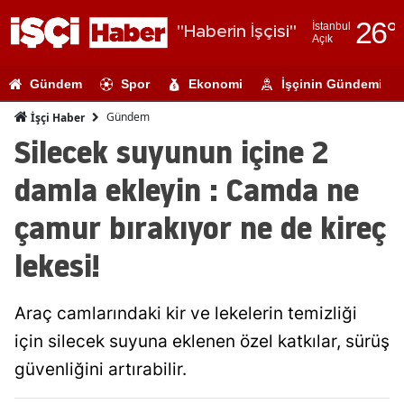
26
°
İstanbul
"Haberin İşçisi"
Açık
Adana
Gündem
Spor
Ekonomi
İşçinin Gündemi
Adıyaman
Gündem
İşçi Haber
Afyonkarahi
Silecek suyunun içine 2
Ağrı
damla ekleyin : Camda ne
Amasya
çamur bırakıyor ne de kireç
Ankara
lekesi!
Antalya
Araç camlarındaki kir ve lekelerin temizliği
Artvin
için silecek suyuna eklenen özel katkılar, sürüş
Aydın
güvenliğini artırabilir.
Balıkesir