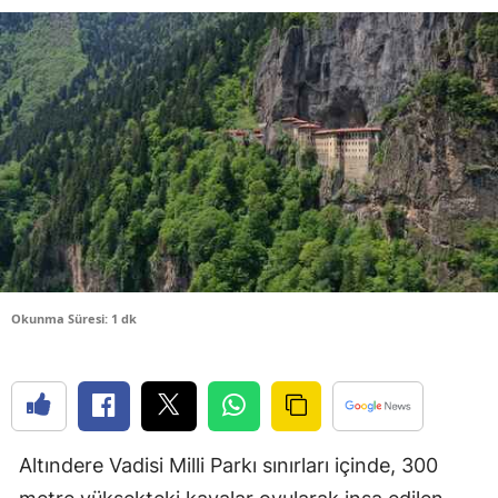
Bilecik
Bingöl
Bitlis
Bolu
Burdur
Bursa
Çanakkale
Okunma Süresi: 1 dk
Çankırı
Çorum
Denizli
Altındere Vadisi Milli Parkı sınırları içinde, 300
Diyarbakır