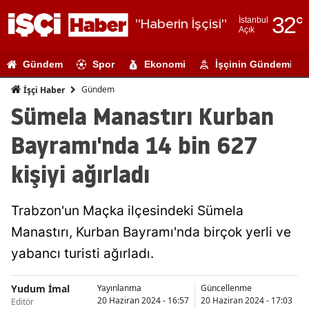
32
°
İstanbul
"Haberin İşçisi"
Açık
Adana
Gündem
Spor
Ekonomi
İşçinin Gündemi
Adıyaman
Gündem
İşçi Haber
Afyonkarahi
Sümela Manastırı Kurban
Ağrı
Bayramı'nda 14 bin 627
Amasya
kişiyi ağırladı
Ankara
Trabzon'un Maçka ilçesindeki Sümela
Antalya
Manastırı, Kurban Bayramı'nda birçok yerli ve
Artvin
yabancı turisti ağırladı.
Aydın
Yudum İmal
Yayınlanma
Güncellenme
Balıkesir
20 Haziran 2024 - 16:57
20 Haziran 2024 - 17:03
Editör