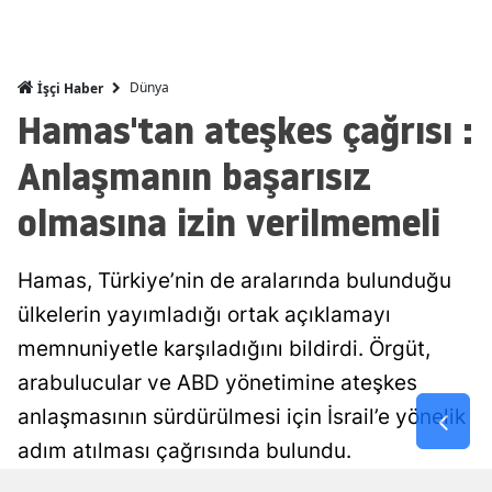
Malatya
Manisa
Dünya
İşçi Haber
Hamas'tan ateşkes çağrısı :
Kahramanm
Anlaşmanın başarısız
Mardin
olmasına izin verilmemeli
Muğla
Muş
Hamas, Türkiye’nin de aralarında bulunduğu
Nevşehir
ülkelerin yayımladığı ortak açıklamayı
memnuniyetle karşıladığını bildirdi. Örgüt,
Niğde
arabulucular ve ABD yönetimine ateşkes
Ordu
anlaşmasının sürdürülmesi için İsrail’e yönelik
Rize
adım atılması çağrısında bulundu.
Sakarya