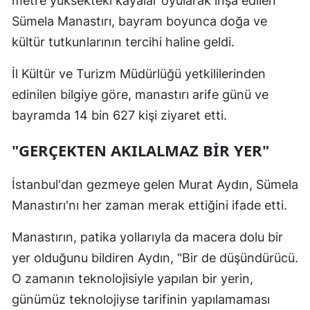
metre yüksekteki kayalar oyularak inşa edilen
Edirne
Sümela Manastırı, bayram boyunca doğa ve
kültür tutkunlarının tercihi haline geldi.
Elazığ
İl Kültür ve Turizm Müdürlüğü yetkililerinden
Erzincan
edinilen bilgiye göre, manastırı arife günü ve
Erzurum
bayramda 14 bin 627 kişi ziyaret etti.
Eskişehir
"GERÇEKTEN AKILALMAZ BİR YER"
Gaziantep
İstanbul'dan gezmeye gelen Murat Aydın, Sümela
Giresun
Manastırı'nı her zaman merak ettiğini ifade etti.
Gümüşhan
Manastırın, patika yollarıyla da macera dolu bir
Hakkari
yer olduğunu bildiren Aydın, "Bir de düşündürücü.
Hatay
O zamanın teknolojisiyle yapılan bir yerin,
günümüz teknolojiyse tarifinin yapılamaması
Isparta