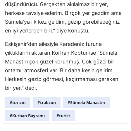
düşündürücü. Gerçekten akılalmaz bir yer,
Mersin
herkese tavsiye ederim. Birçok yer gezdim ama
İstanbul
Sümela'ya ilk kez geldim, gezip görebileceğiniz
en iyi yerlerden biri." diye konuştu.
İzmir
Eskişehir'den ailesiyle Karadeniz turuna
Kars
çıktıklarını aktaran Korhan Koptur ise "Sümela
Kastamonu
Manastırı çok güzel korunmuş. Çok güzel bir
Kayseri
ortamı, atmosferi var. Bir daha kesin gelirim.
Herkesin gezip görmesi, kaçırmaması gereken
Kırklareli
bir yer." dedi.
Kırşehir
#turizm
#trabzon
#Sümela Manastırı
Kocaeli
#Kurban Bayramı
#turist
Konya
Kütahya