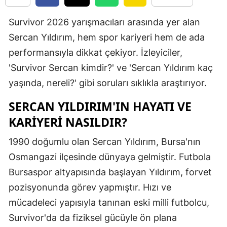
Edirne
Survivor 2026 yarışmacıları arasında yer alan
Elazığ
Sercan Yıldırım, hem spor kariyeri hem de ada
performansıyla dikkat çekiyor. İzleyiciler,
Erzincan
'Survivor Sercan kimdir?' ve 'Sercan Yıldırım kaç
Erzurum
yaşında, nereli?' gibi soruları sıklıkla araştırıyor.
Eskişehir
SERCAN YILDIRIM'IN HAYATI VE
Gaziantep
KARIYERI NASILDIR?
Giresun
1990 doğumlu olan Sercan Yıldırım, Bursa'nın
Osmangazi ilçesinde dünyaya gelmiştir. Futbola
Gümüşhan
Bursaspor altyapısında başlayan Yıldırım, forvet
Hakkari
pozisyonunda görev yapmıştır. Hızı ve
Hatay
mücadeleci yapısıyla tanınan eski milli futbolcu,
Survivor'da da fiziksel gücüyle ön plana
Isparta