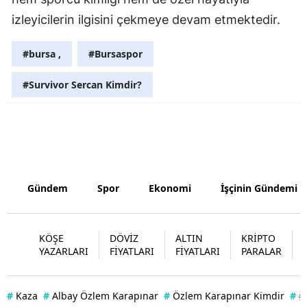
izleyicilerin ilgisini çekmeye devam etmektedir.
Yozgat
Zonguldak
#bursa ,
#Bursaspor
Aksaray
#Survivor Sercan Kimdir?
Bayburt
Karaman
Kırıkkale
Gündem
Spor
Ekonomi
İşçinin Gündemi
Batman
Şırnak
KÖŞE
DÖVİZ
ALTIN
KRİPTO
Bartın
YAZARLARI
FİYATLARI
FİYATLARI
PARALAR
Ardahan
#
Kaza
#
Albay Özlem Karapınar
#
Özlem Karapınar Kimdir
#
#
Iğdır