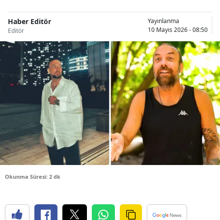
Bilecik
Haber Editör
Yayınlanma
10 Mayıs 2026 - 08:50
Bingöl
Editör
Bitlis
Bolu
Burdur
Bursa
Çanakkale
Çankırı
Çorum
Okunma Süresi: 2 dk
Denizli
Diyarbakır