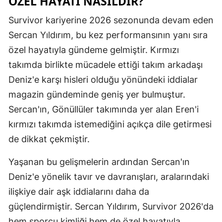
ÖZEL HAYATI NASILDIR?
Samsun
Survivor kariyerine 2026 sezonunda devam eden
Sercan Yıldırım, bu kez performansının yanı sıra
Siirt
özel hayatıyla gündeme gelmiştir. Kırmızı
Sinop
takımda birlikte mücadele ettiği takım arkadaşı
Sivas
Deniz'e karşı hisleri olduğu yönündeki iddialar
magazin gündeminde geniş yer bulmuştur.
Tekirdağ
Sercan'ın, Gönüllüler takımında yer alan Eren'i
Tokat
kırmızı takımda istemediğini açıkça dile getirmesi
de dikkat çekmiştir.
Trabzon
Tunceli
Yaşanan bu gelişmelerin ardından Sercan'ın
Deniz'e yönelik tavır ve davranışları, aralarındaki
Şanlıurfa
ilişkiye dair aşk iddialarını daha da
Uşak
güçlendirmiştir. Sercan Yıldırım, Survivor 2026'da
Van
hem sporcu kimliği hem de özel hayatıyla