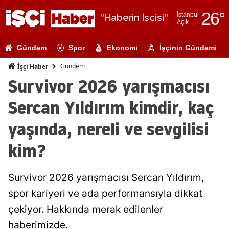
26
°
İstanbul
"Haberin İşçisi"
Açık
Adana
Gündem
Spor
Ekonomi
İşçinin Gündemi
Adıyaman
Gündem
İşçi Haber
Afyonkarahi
Survivor 2026 yarışmacısı
Ağrı
Sercan Yıldırım kimdir, kaç
Amasya
yaşında, nereli ve sevgilisi
Ankara
kim?
Antalya
Survivor 2026 yarışmacısı Sercan Yıldırım,
Artvin
spor kariyeri ve ada performansıyla dikkat
Aydın
çekiyor. Hakkında merak edilenler
Balıkesir
haberimizde.