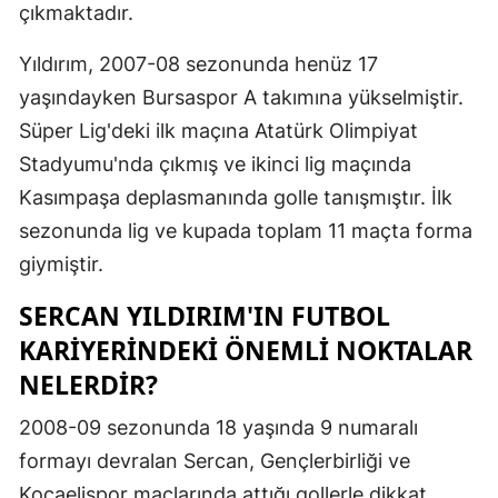
çıkmaktadır.
Mersin
Yıldırım, 2007-08 sezonunda henüz 17
İstanbul
yaşındayken Bursaspor A takımına yükselmiştir.
İzmir
Süper Lig'deki ilk maçına Atatürk Olimpiyat
Stadyumu'nda çıkmış ve ikinci lig maçında
Kars
Kasımpaşa deplasmanında golle tanışmıştır. İlk
Kastamonu
sezonunda lig ve kupada toplam 11 maçta forma
Kayseri
giymiştir.
Kırklareli
SERCAN YILDIRIM'IN FUTBOL
KARIYERINDEKI ÖNEMLI NOKTALAR
Kırşehir
NELERDIR?
Kocaeli
2008-09 sezonunda 18 yaşında 9 numaralı
Konya
formayı devralan Sercan, Gençlerbirliği ve
Kütahya
Kocaelispor maçlarında attığı gollerle dikkat