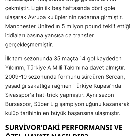
çekmiştir. Ligin ilk beş haftasında dört gole
Malatya
ulaşarak Avrupa kulüplerinin radarına girmiştir.
Manisa
Manchester United'ın 5 milyon pound teklif ettiği
Kahramanm
iddiaları basına yansısa da transfer
gerçekleşmemiştir.
Mardin
İlk tam sezonunda 35 maçta 14 gol kaydeden
Muğla
Yıldırım, Türkiye A Millî Takımı'na davet almıştır.
Muş
2009-10 sezonunda formunu sürdüren Sercan,
Nevşehir
yaşadığı sakatlığa rağmen Türkiye Kupası'nda
Sivasspor'a hat-trick yapmıştır. Aynı sezon
Niğde
Bursaspor, Süper Lig şampiyonluğunu kazanarak
Ordu
kulüp tarihinin en büyük başarısına ulaşmıştır.
Rize
SURVIVOR'DAKI PERFORMANSI VE
Sakarya