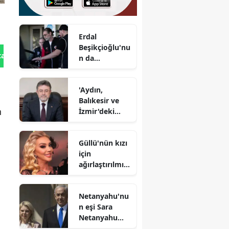
Erdal
Beşikçioğlu'nu
tan Gönder
n da
aralarında
bulunduğu 55
'Aydın,
şüpheli
Balıkesir ve
adliyeye sevk
n
İzmir'deki
edildi
orman
yangınları
Güllü'nün kızı
kontrol
için
altında'
ağırlaştırılmış
müebbet
istendi
Netanyahu'nu
n eşi Sara
Netanyahu
hakkında eski