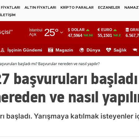
 FİYATLARI
ALTIN FİYATLARI
KRİPTO PARALAR
ECZANELER
NAMAZ 
İLETİŞİM
Adana
25
°
DOLAR
EURO
GRA
İstanbul
Adıyaman
çisi"
Açık
47,5964
55,1501
6.567,
%0.04
%0.2
Afyonkarahisar
İşçinin Gündemi
Magazin
Dünya
Sağlık
Ağrı
aşvuruları başladı mı? Başvurular nereden ve nasıl yapılır?
Amasya
7 başvuruları başladı
Ankara
ereden ve nasıl yapılı
Antalya
Artvin
ı başladı. Yarışmaya katılmak isteyenler i
Aydın
Balıkesir