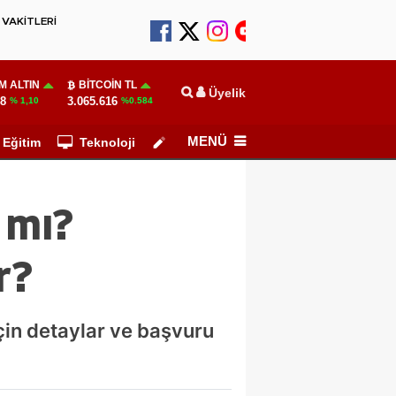
VAKİTLERİ
M ALTIN
BITCOIN TL
Üyelik
78
3.065.616
% 1,10
%0.584
MENÜ
Eğitim
Teknoloji
Köşe Yazarları
 mı?
r?
çin detaylar ve başvuru