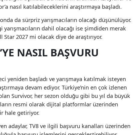
or’a nasıl katılabileceklerini araştırmaya başladı.
Mersin
onda da sürpriz yarışmacıların olacağı düşünülüyor.
İstanbul
i yarışmacıların dahil olacağı ise şimdiden merak
İzmir
All Star 2027 mi olacak diye de araştırıyor.
Kars
’YE NASIL BAŞVURU
Kastamonu
Kayseri
eci yeniden başladı ve yarışmaya katılmak isteyen
Kırklareli
aştırmaya devam ediyor. Türkiye’nin en çok izlenen
Kırşehir
lan Survivor, her sezon olduğu gibi bu yıl da büyük
uların resmi olarak dijital platformlar üzerinden
Kocaeli
r hale getiriyor.
Konya
en adaylar, TV8 ve ilgili başvuru kanalları üzerinden
Kütahya
lığıyla başvuru işlemlerini gerçekleştirebiliyor.