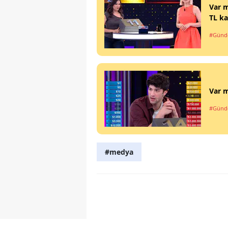
Var m
TL ka
#Gün
Var m
#Gün
#medya