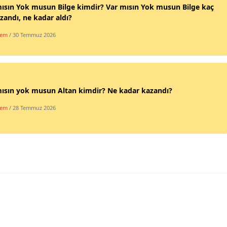
ısın Yok musun Bilge kimdir? Var mısın Yok musun Bilge kaç
Samsun
zandı, ne kadar aldı?
dem
/ 30 Temmuz 2026
Siirt
Sinop
Sivas
ısın yok musun Altan kimdir? Ne kadar kazandı?
Tekirdağ
dem
/ 28 Temmuz 2026
Tokat
Trabzon
Tunceli
Şanlıurfa
Uşak
Van