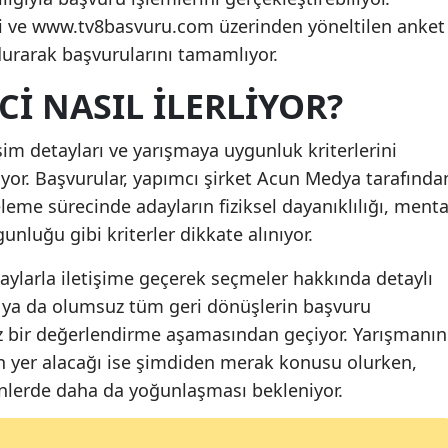
si ve www.tv8basvuru.com üzerinden yöneltilen anket
Malatya
ldurarak başvurularını tamamlıyor.
Manisa
I NASIL ILERLIYOR?
Kahramanmaraş
tişim detayları ve yarışmaya uygunluk kriterlerini
Mardin
alıyor. Başvurular, yapımcı şirket Acun Medya tarafında
Muğla
leme sürecinde adayların fiziksel dayanıklılığı, menta
nluğu gibi kriterler dikkate alınıyor.
Muş
aylarla iletişime geçerek seçmeler hakkında detaylı
Nevşehir
u ya da olumsuz tüm geri dönüşlerin başvuru
Niğde
itiz bir değerlendirme aşamasından geçiyor. Yarışmanın
Ordu
n yer alacağı ise şimdiden merak konusu olurken,
ünlerde daha da yoğunlaşması bekleniyor.
Rize
Sakarya