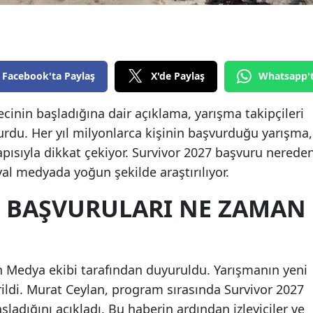
Edirne
Elazığ
Erzincan
Facebook'ta Paylaş
X'de Paylaş
Whatsapp'
Erzurum
ecinin başladığına dair açıklama, yarışma takipçileri
rdu. Her yıl milyonlarca kişinin başvurduğu yarışma,
Eskişehir
yapısıyla dikkat çekiyor. Survivor 2027 başvuru nerede
Gaziantep
syal medyada yoğun şekilde araştırılıyor.
Giresun
7 BAŞVURULARI NE ZAMAN
Gümüşhane
Hakkari
n Medya ekibi tarafından duyuruldu. Yarışmanın yeni
Hatay
erildi. Murat Ceylan, program sırasında Survivor 2027
Isparta
ladığını açıkladı. Bu haberin ardından izleyiciler ve