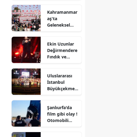
çalışandan
Kahramanmar
çarpıcı
aş'ta
suçlamalar
Geleneksel
Ağustos Fuarı
başladı!
Ekin Uzunlar
Değirmendere
Fındık ve
Kültür Sanat
Festivali'nde
Uluslararası
kemençeyle
İstanbul
şov yaptı
Büyükçekmec
e Kültür ve
Sanat Festivali
Şanlıurfa'da
bitti mi?
film gibi olay !
Otomobili
dereye uçtu,
kendini 'öldü'