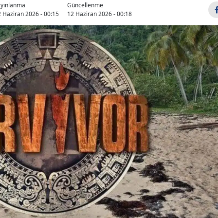
ayınlanma
Güncellenme
Bilecik
 Haziran 2026 - 00:15
12 Haziran 2026 - 00:18
Bingöl
Bitlis
Bolu
Burdur
Bursa
Çanakkale
Çankırı
Çorum
Denizli
Diyarbakır