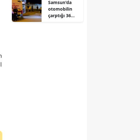
Samsun'da
gösterme
otomobilin
planı ortaya
çarptığı 36
çıktı
yaşındaki yaya
hayatını
kaybetti
n
l