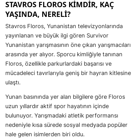
STAVROS FLOROS KIMDIR, KAÇ
Mersin
YAŞINDA, NERELI?
İstanbul
Stavros Floros, Yunanistan televizyonlarında
İzmir
yayınlanan ve büyük ilgi gören Survivor
Yunanistan yarışmasının öne çıkan yarışmacıları
Kars
arasında yer alıyor. Sporcu kimliğiyle tanınan
Kastamonu
Floros, özellikle parkurlardaki başarısı ve
mücadeleci tavırlarıyla geniş bir hayran kitlesine
Kayseri
ulaştı.
Kırklareli
Yunan basınında yer alan bilgilere göre Floros
Kırşehir
uzun yıllardır aktif spor hayatının içinde
Kocaeli
bulunuyor. Yarışmadaki atletik performansı
Konya
nedeniyle kısa sürede sosyal medyada popüler
hale gelen isimlerden biri oldu.
Kütahya