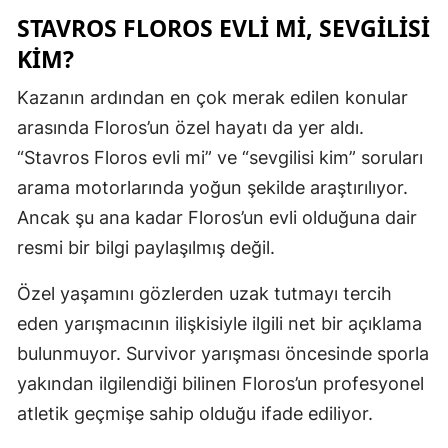
STAVROS FLOROS EVLI MI, SEVGILISI
Malatya
KIM?
Manisa
Kazanın ardından en çok merak edilen konular
Kahramanm
arasında Floros’un özel hayatı da yer aldı.
Mardin
“Stavros Floros evli mi” ve “sevgilisi kim” soruları
arama motorlarında yoğun şekilde araştırılıyor.
Muğla
Ancak şu ana kadar Floros’un evli olduğuna dair
Muş
resmi bir bilgi paylaşılmış değil.
Nevşehir
Özel yaşamını gözlerden uzak tutmayı tercih
Niğde
eden yarışmacının ilişkisiyle ilgili net bir açıklama
bulunmuyor. Survivor yarışması öncesinde sporla
Ordu
yakından ilgilendiği bilinen Floros’un profesyonel
Rize
atletik geçmişe sahip olduğu ifade ediliyor.
Sakarya