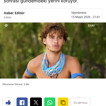
sonrası gündemdeki yerini koruyor.
Bilecik
Haber Editör
Yayınlanma
Bingöl
13 Mayıs 2026 - 21:41
Editör
Bitlis
Bolu
Burdur
Bursa
Çanakkale
Çankırı
Çorum
Okunma Süresi: 3 dk
Denizli
Diyarbakır