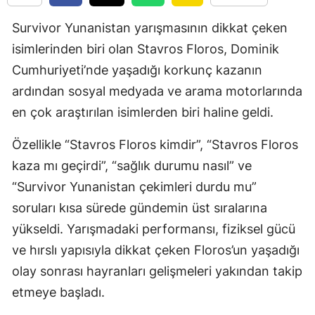
Edirne
Survivor Yunanistan yarışmasının dikkat çeken
Elazığ
isimlerinden biri olan Stavros Floros, Dominik
Cumhuriyeti’nde yaşadığı korkunç kazanın
Erzincan
ardından sosyal medyada ve arama motorlarında
Erzurum
en çok araştırılan isimlerden biri haline geldi.
Eskişehir
Özellikle “Stavros Floros kimdir”, “Stavros Floros
Gaziantep
kaza mı geçirdi”, “sağlık durumu nasıl” ve
“Survivor Yunanistan çekimleri durdu mu”
Giresun
soruları kısa sürede gündemin üst sıralarına
Gümüşhan
yükseldi. Yarışmadaki performansı, fiziksel gücü
Hakkari
ve hırslı yapısıyla dikkat çeken Floros’un yaşadığı
olay sonrası hayranları gelişmeleri yakından takip
Hatay
etmeye başladı.
Isparta