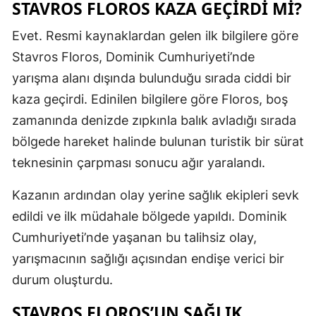
STAVROS FLOROS KAZA GEÇIRDI MI?
Samsun
Evet. Resmi kaynaklardan gelen ilk bilgilere göre
Siirt
Stavros Floros, Dominik Cumhuriyeti’nde
yarışma alanı dışında bulunduğu sırada ciddi bir
Sinop
kaza geçirdi. Edinilen bilgilere göre Floros, boş
Sivas
zamanında denizde zıpkınla balık avladığı sırada
Tekirdağ
bölgede hareket halinde bulunan turistik bir sürat
teknesinin çarpması sonucu ağır yaralandı.
Tokat
Kazanın ardından olay yerine sağlık ekipleri sevk
Trabzon
edildi ve ilk müdahale bölgede yapıldı. Dominik
Tunceli
Cumhuriyeti’nde yaşanan bu talihsiz olay,
Şanlıurfa
yarışmacının sağlığı açısından endişe verici bir
durum oluşturdu.
Uşak
STAVROS FLOROS’UN SAĞLIK
Van