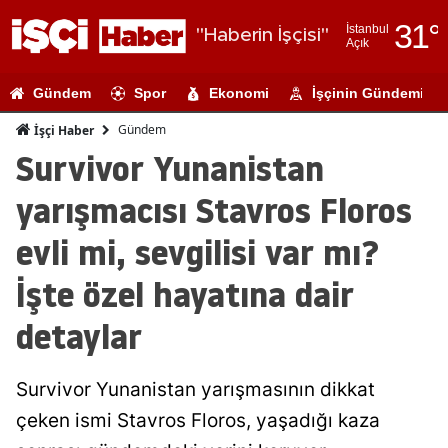
31
°
İstanbul
"Haberin İşçisi"
Açık
Adana
Gündem
Spor
Ekonomi
İşçinin Gündemi
Adıyaman
Gündem
İşçi Haber
Afyonkarahi
Survivor Yunanistan
Ağrı
yarışmacısı Stavros Floros
Amasya
evli mi, sevgilisi var mı?
Ankara
İşte özel hayatına dair
Antalya
detaylar
Artvin
Survivor Yunanistan yarışmasının dikkat
Aydın
çeken ismi Stavros Floros, yaşadığı kaza
Balıkesir