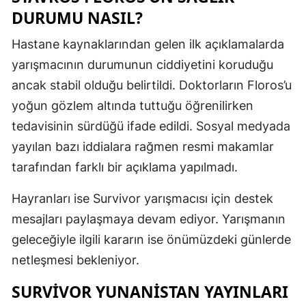
DURUMU NASIL?
Yozgat
Hastane kaynaklarından gelen ilk açıklamalarda
Zonguldak
yarışmacının durumunun ciddiyetini koruduğu
Aksaray
ancak stabil olduğu belirtildi. Doktorların Floros’u
yoğun gözlem altında tuttuğu öğrenilirken
Bayburt
tedavisinin sürdüğü ifade edildi. Sosyal medyada
Karaman
yayılan bazı iddialara rağmen resmi makamlar
Kırıkkale
tarafından farklı bir açıklama yapılmadı.
Batman
Hayranları ise Survivor yarışmacısı için destek
mesajları paylaşmaya devam ediyor. Yarışmanın
Şırnak
geleceğiyle ilgili kararın ise önümüzdeki günlerde
Bartın
netleşmesi bekleniyor.
Ardahan
SURVIVOR YUNANISTAN YAYINLARI
Iğdır