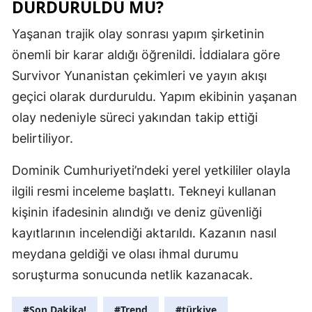
DURDURULDU MU?
Yalova
Yaşanan trajik olay sonrası yapım şirketinin
önemli bir karar aldığı öğrenildi. İddialara göre
Karabük
Survivor Yunanistan çekimleri ve yayın akışı
Kilis
geçici olarak durduruldu. Yapım ekibinin yaşanan
Osmaniye
olay nedeniyle süreci yakından takip ettiği
belirtiliyor.
Düzce
Dominik Cumhuriyeti’ndeki yerel yetkililer olayla
ilgili resmi inceleme başlattı. Tekneyi kullanan
kişinin ifadesinin alındığı ve deniz güvenliği
kayıtlarının incelendiği aktarıldı. Kazanın nasıl
meydana geldiği ve olası ihmal durumu
soruşturma sonucunda netlik kazanacak.
#Son Dakika!
#Trend
#türkiye