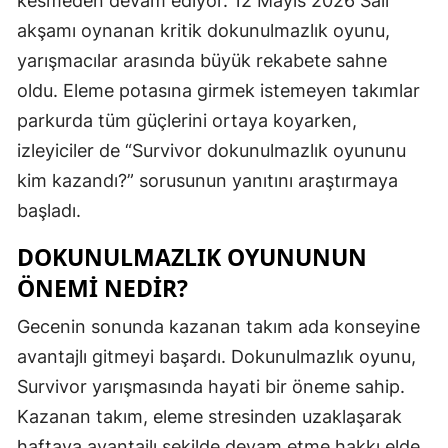
kesmeden devam ediyor. 12 Mayıs 2026 Salı
Edirne
akşamı oynanan kritik dokunulmazlık oyunu,
yarışmacılar arasında büyük rekabete sahne
Elazığ
oldu. Eleme potasına girmek istemeyen takımlar
Erzincan
parkurda tüm güçlerini ortaya koyarken,
Erzurum
izleyiciler de “Survivor dokunulmazlık oyununu
kim kazandı?” sorusunun yanıtını araştırmaya
Eskişehir
başladı.
Gaziantep
DOKUNULMAZLIK OYUNUNUN
Giresun
ÖNEMI NEDIR?
Gümüşhan
Gecenin sonunda kazanan takım ada konseyine
Hakkari
avantajlı gitmeyi başardı. Dokunulmazlık oyunu,
Survivor yarışmasında hayati bir öneme sahip.
Hatay
Kazanan takım, eleme stresinden uzaklaşarak
Isparta
haftaya avantajlı şekilde devam etme hakkı elde