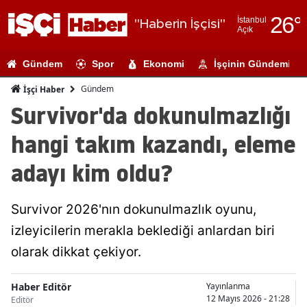
26
°
İstanbul
"Haberin İşçisi"
Açık
Adana
Gündem
Spor
Ekonomi
İşçinin Gündemi
Adıyaman
Gündem
İşçi Haber
Afyonkarahi
Survivor'da dokunulmazlığı
Ağrı
hangi takım kazandı, eleme
Amasya
adayı kim oldu?
Ankara
Survivor 2026'nın dokunulmazlık oyunu,
Antalya
izleyicilerin merakla beklediği anlardan biri
Artvin
olarak dikkat çekiyor.
Aydın
Haber Editör
Yayınlanma
Balıkesir
12 Mayıs 2026 - 21:28
Editör