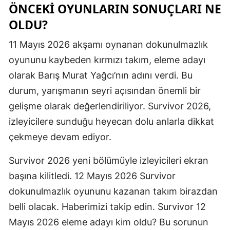
ÖNCEKI OYUNLARIN SONUÇLARI NE
Samsun
OLDU?
Siirt
11 Mayıs 2026 akşamı oynanan dokunulmazlık
oyununu kaybeden kırmızı takım, eleme adayı
Sinop
olarak Barış Murat Yağcı’nın adını verdi. Bu
Sivas
durum, yarışmanın seyri açısından önemli bir
Tekirdağ
gelişme olarak değerlendiriliyor. Survivor 2026,
izleyicilere sunduğu heyecan dolu anlarla dikkat
Tokat
çekmeye devam ediyor.
Trabzon
Survivor 2026 yeni bölümüyle izleyicileri ekran
Tunceli
başına kilitledi. 12 Mayıs 2026 Survivor
Şanlıurfa
dokunulmazlık oyununu kazanan takım birazdan
belli olacak. Haberimizi takip edin. Survivor 12
Uşak
Mayıs 2026 eleme adayı kim oldu? Bu sorunun
Van