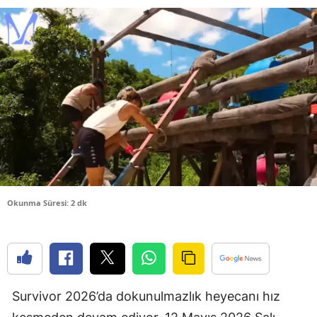
Bilecik
Bingöl
Bitlis
Bolu
Burdur
Bursa
Çanakkale
Okunma Süresi: 2 dk
Çankırı
Çorum
Denizli
Survivor 2026’da dokunulmazlık heyecanı hız
Diyarbakır