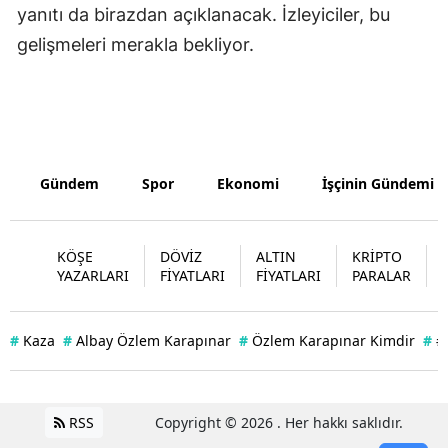
yanıtı da birazdan açıklanacak. İzleyiciler, bu
Yozgat
gelişmeleri merakla bekliyor.
Zonguldak
Aksaray
Bayburt
Gündem
Spor
Ekonomi
İşçinin Gündemi
Karaman
Kırıkkale
KÖŞE
DÖVİZ
ALTIN
KRİPTO
YAZARLARI
FİYATLARI
FİYATLARI
PARALAR
Batman
Şırnak
#
Kaza
#
Albay Özlem Karapınar
#
Özlem Karapınar Kimdir
#
#
Bartın
Ardahan
RSS
Copyright © 2026 . Her hakkı saklıdır.
Iğdır