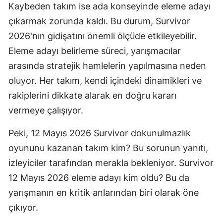
Kaybeden takım ise ada konseyinde eleme adayı
Malatya
çıkarmak zorunda kaldı. Bu durum, Survivor
2026'nın gidişatını önemli ölçüde etkileyebilir.
Manisa
Eleme adayı belirleme süreci, yarışmacılar
Kahramanm
arasında stratejik hamlelerin yapılmasına neden
Mardin
oluyor. Her takım, kendi içindeki dinamikleri ve
rakiplerini dikkate alarak en doğru kararı
Muğla
vermeye çalışıyor.
Muş
Peki, 12 Mayıs 2026 Survivor dokunulmazlık
Nevşehir
oyununu kazanan takım kim? Bu sorunun yanıtı,
Niğde
izleyiciler tarafından merakla bekleniyor. Survivor
12 Mayıs 2026 eleme adayı kim oldu? Bu da
Ordu
yarışmanın en kritik anlarından biri olarak öne
Rize
çıkıyor.
Sakarya