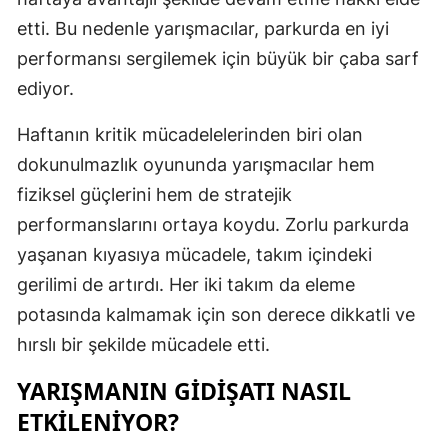
etti. Bu nedenle yarışmacılar, parkurda en iyi
Mersin
performansı sergilemek için büyük bir çaba sarf
İstanbul
ediyor.
İzmir
Haftanın kritik mücadelelerinden biri olan
Kars
dokunulmazlık oyununda yarışmacılar hem
Kastamonu
fiziksel güçlerini hem de stratejik
performanslarını ortaya koydu. Zorlu parkurda
Kayseri
yaşanan kıyasıya mücadele, takım içindeki
Kırklareli
gerilimi de artırdı. Her iki takım da eleme
potasında kalmamak için son derece dikkatli ve
Kırşehir
hırslı bir şekilde mücadele etti.
Kocaeli
YARIŞMANIN GIDIŞATI NASIL
Konya
ETKILENIYOR?
Kütahya