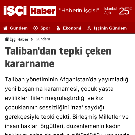
25
°
İstanbul
"Haberin İşçisi"
Açık
Adana
Gündem
Spor
Ekonomi
İşçinin Gündemi
Adıyaman
Gündem
İşçi Haber
Afyonkarahi
Taliban'dan tepki çeken
Ağrı
kararname
Amasya
Taliban yönetiminin Afganistan’da yayımladığı
Ankara
yeni boşanma kararnamesi, çocuk yaşta
Antalya
evlilikleri fiilen meşrulaştırdığı ve kız
Artvin
çocuklarının sessizliğini 'rıza' saydığı
gerekçesiyle tepki çekti. Birleşmiş Milletler ve
Aydın
insan hakları örgütleri, düzenlemenin kadın
Balıkesir