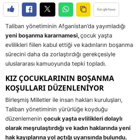
Edirne
Elazığ
Taliban yönetiminin Afganistan’da yayımladığı
Erzincan
yeni boşanma kararnamesi,
çocuk yaşta
evlilikleri fiilen kabul ettiği ve kadınların boşanma
Erzurum
sürecini daha da zorlaştırdığı gerekçesiyle
Eskişehir
uluslararası kamuoyunda tepki topladı.
Gaziantep
KIZ ÇOCUKLARININ BOŞANMA
Giresun
KOŞULLARI DÜZENLENIYOR
Gümüşhan
Birleşmiş Milletler ile insan hakları kuruluşları,
Taliban yönetiminin yürürlüğe koyduğu
Hakkari
düzenlemenin
çocuk yaşta evlilikleri dolaylı
Hatay
olarak meşrulaştırdığı ve kadın haklarında yeni
Isparta
hak kayıplarına yol açtığı uyarısında bulundu.