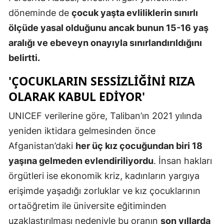
döneminde de
çocuk yaşta evliliklerin sınırlı
Malatya
ölçüde yasal olduğunu ancak bunun 15-16 yaş
Manisa
aralığı ve ebeveyn onayıyla sınırlandırıldığını
Kahramanm
belirtti.
Mardin
'ÇOCUKLARIN SESSIZLIĞINI RIZA
OLARAK KABUL EDIYOR'
Muğla
UNICEF verilerine göre, Taliban’ın 2021 yılında
Muş
yeniden iktidara gelmesinden önce
Nevşehir
Afganistan’daki
her üç kız çocuğundan biri 18
Niğde
yaşına gelmeden evlendiriliyordu
. İnsan hakları
örgütleri ise ekonomik kriz, kadınların yargıya
Ordu
erişimde yaşadığı zorluklar ve kız çocuklarının
Rize
ortaöğretim ile üniversite eğitiminden
uzaklaştırılması nedeniyle bu oranın
son yıllarda
Sakarya