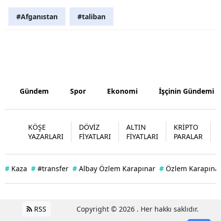
#Afganıstan
#taliban
Yozgat
Zonguldak
Aksaray
Bayburt
Gündem
Spor
Ekonomi
İşçinin Gündemi
Karaman
Kırıkkale
KÖŞE
DÖVİZ
ALTIN
KRİPTO
YAZARLARI
FİYATLARI
FİYATLARI
PARALAR
Batman
Şırnak
#
Kaza
#
#transfer
#
Albay Özlem Karapınar
#
Özlem Karapınar
Bartın
Ardahan
RSS
Copyright © 2026 . Her hakkı saklıdır.
Iğdır