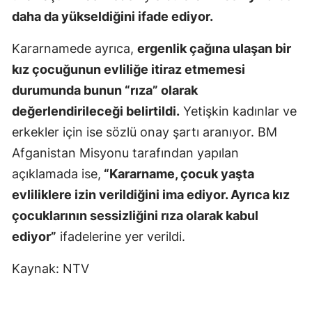
daha da yükseldiğini ifade ediyor.
Samsun
Kararnamede ayrıca,
ergenlik çağına ulaşan bir
Siirt
kız çocuğunun evliliğe itiraz etmemesi
Sinop
durumunda bunun “rıza” olarak
Sivas
değerlendirileceği belirtildi.
Yetişkin kadınlar ve
erkekler için ise sözlü onay şartı aranıyor. BM
Tekirdağ
Afganistan Misyonu tarafından yapılan
Tokat
açıklamada ise,
“Kararname, çocuk yaşta
evliliklere izin verildiğini ima ediyor. Ayrıca kız
Trabzon
çocuklarının sessizliğini rıza olarak kabul
Tunceli
ediyor”
ifadelerine yer verildi.
Şanlıurfa
Kaynak: NTV
Uşak
Van