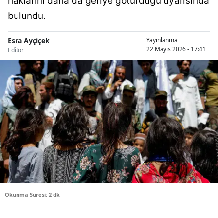
haklarını daha da geriye götürdüğü uyarısında
Bilecik
bulundu.
Bingöl
Esra Ayçiçek
Yayınlanma
22 Mayıs 2026 - 17:41
Editör
Bitlis
Bolu
Burdur
Bursa
Çanakkale
Çankırı
Çorum
Denizli
Okunma Süresi: 2 dk
Diyarbakır