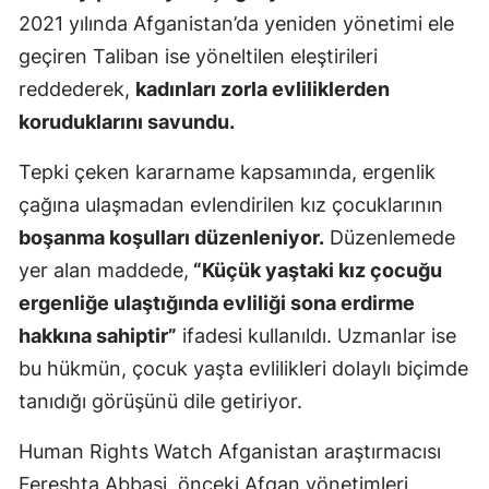
2021 yılında Afganistan’da yeniden yönetimi ele
Mersin
geçiren Taliban ise yöneltilen eleştirileri
İstanbul
reddederek,
kadınları zorla evliliklerden
İzmir
koruduklarını savundu.
Kars
Tepki çeken kararname kapsamında, ergenlik
çağına ulaşmadan evlendirilen kız çocuklarının
Kastamonu
boşanma koşulları düzenleniyor.
Düzenlemede
Kayseri
yer alan maddede,
“Küçük yaştaki kız çocuğu
Kırklareli
ergenliğe ulaştığında evliliği sona erdirme
hakkına sahiptir”
ifadesi kullanıldı. Uzmanlar ise
Kırşehir
bu hükmün, çocuk yaşta evlilikleri dolaylı biçimde
Kocaeli
tanıdığı görüşünü dile getiriyor.
Konya
Human Rights Watch Afganistan araştırmacısı
Kütahya
Fereshta Abbasi, önceki Afgan yönetimleri