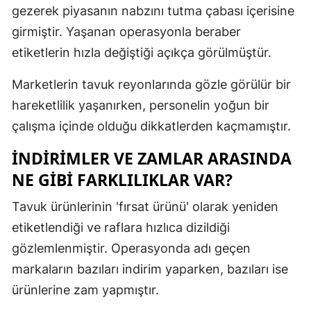
gezerek piyasanın nabzını tutma çabası içerisine
Mersin
girmiştir. Yaşanan operasyonla beraber
İstanbul
etiketlerin hızla değiştiği açıkça görülmüştür.
İzmir
Marketlerin tavuk reyonlarında gözle görülür bir
hareketlilik yaşanırken, personelin yoğun bir
Kars
çalışma içinde olduğu dikkatlerden kaçmamıştır.
Kastamonu
İNDIRIMLER VE ZAMLAR ARASINDA
Kayseri
NE GIBI FARKLILIKLAR VAR?
Kırklareli
Tavuk ürünlerinin 'fırsat ürünü' olarak yeniden
Kırşehir
etiketlendiği ve raflara hızlıca dizildiği
Kocaeli
gözlemlenmiştir. Operasyonda adı geçen
markaların bazıları indirim yaparken, bazıları ise
Konya
ürünlerine zam yapmıştır.
Kütahya