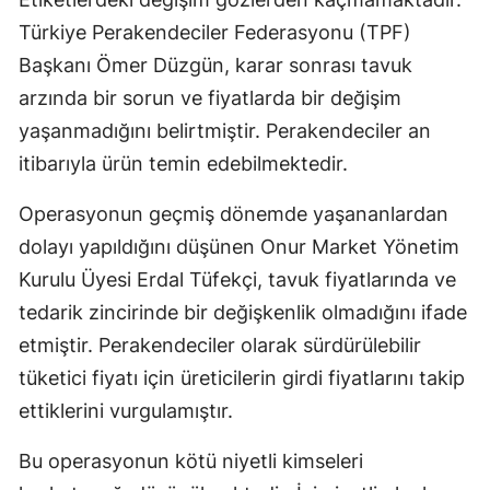
Türkiye Perakendeciler Federasyonu (TPF)
Samsun
Başkanı Ömer Düzgün, karar sonrası tavuk
Siirt
arzında bir sorun ve fiyatlarda bir değişim
Sinop
yaşanmadığını belirtmiştir. Perakendeciler an
itibarıyla ürün temin edebilmektedir.
Sivas
Operasyonun geçmiş dönemde yaşananlardan
Tekirdağ
dolayı yapıldığını düşünen Onur Market Yönetim
Tokat
Kurulu Üyesi Erdal Tüfekçi, tavuk fiyatlarında ve
Trabzon
tedarik zincirinde bir değişkenlik olmadığını ifade
etmiştir. Perakendeciler olarak sürdürülebilir
Tunceli
tüketici fiyatı için üreticilerin girdi fiyatlarını takip
Şanlıurfa
ettiklerini vurgulamıştır.
Uşak
Bu operasyonun kötü niyetli kimseleri
Van