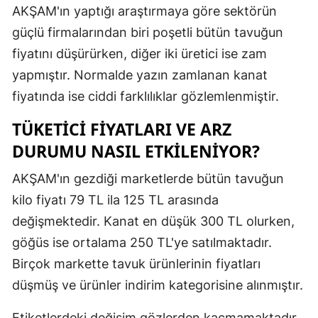
AKŞAM'ın yaptığı araştırmaya göre sektörün
Malatya
güçlü firmalarından biri poşetli bütün tavuğun
Manisa
fiyatını düşürürken, diğer iki üretici ise zam
yapmıştır. Normalde yazın zamlanan kanat
Kahramanm
fiyatında ise ciddi farklılıklar gözlemlenmiştir.
Mardin
TÜKETICI FIYATLARI VE ARZ
Muğla
DURUMU NASIL ETKILENIYOR?
Muş
AKŞAM'ın gezdiği marketlerde bütün tavuğun
Nevşehir
kilo fiyatı 79 TL ila 125 TL arasında
değişmektedir. Kanat en düşük 300 TL olurken,
Niğde
göğüs ise ortalama 250 TL'ye satılmaktadır.
Ordu
Birçok markette tavuk ürünlerinin fiyatları
Rize
düşmüş ve ürünler indirim kategorisine alınmıştır.
Sakarya
Etiketlerdeki değişim gözlerden kaçmamaktadır.