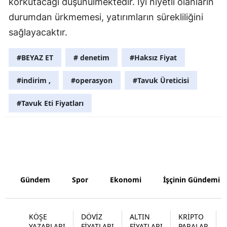
korkutacağı düşünülmektedir. İyi niyetli olanların
durumdan ürkmemesi, yatırımların sürekliliğini
Yozgat
sağlayacaktır.
Zonguldak
#BEYAZ ET
# denetim
#Haksız Fiyat
Aksaray
#indirim ,
#operasyon
#Tavuk Üreticisi
Bayburt
Karaman
#Tavuk Eti Fiyatları
Kırıkkale
Batman
Şırnak
Gündem
Spor
Ekonomi
İşçinin Gündemi
Bartın
Ardahan
KÖŞE
DÖVİZ
ALTIN
KRİPTO
YAZARLARI
FİYATLARI
FİYATLARI
PARALAR
Iğdır