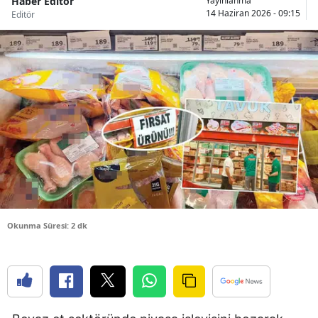
Haber Editör
Yayınlanma
14 Haziran 2026 - 09:15
Editör
Bilecik
Bingöl
Bitlis
Bolu
Burdur
Bursa
Çanakkale
Çankırı
Okunma Süresi: 2 dk
Çorum
Denizli
Diyarbakır