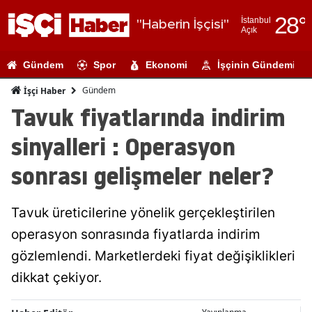
28
°
İstanbul
"Haberin İşçisi"
Açık
Adana
Gündem
Spor
Ekonomi
İşçinin Gündemi
Adıyaman
Gündem
İşçi Haber
Afyonkarahi
Tavuk fiyatlarında indirim
Ağrı
sinyalleri : Operasyon
Amasya
sonrası gelişmeler neler?
Ankara
Tavuk üreticilerine yönelik gerçekleştirilen
Antalya
operasyon sonrasında fiyatlarda indirim
Artvin
gözlemlendi. Marketlerdeki fiyat değişiklikleri
Aydın
dikkat çekiyor.
Balıkesir