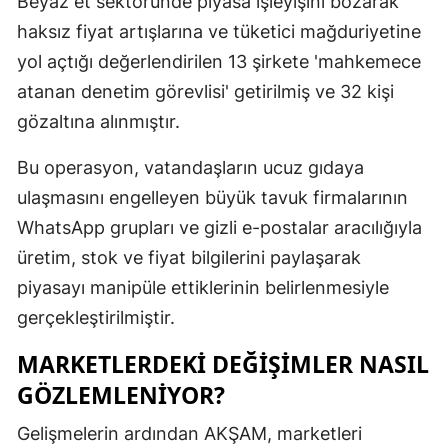
Beyaz et sektöründe piyasa işleyişini bozarak
Edirne
haksız fiyat artışlarına ve tüketici mağduriyetine
yol açtığı değerlendirilen 13 şirkete 'mahkemece
Elazığ
atanan denetim görevlisi' getirilmiş ve 32 kişi
Erzincan
gözaltına alınmıştır.
Erzurum
Bu operasyon, vatandaşların ucuz gıdaya
Eskişehir
ulaşmasını engelleyen büyük tavuk firmalarının
WhatsApp grupları ve gizli e-postalar aracılığıyla
Gaziantep
üretim, stok ve fiyat bilgilerini paylaşarak
Giresun
piyasayı manipüle ettiklerinin belirlenmesiyle
Gümüşhan
gerçekleştirilmiştir.
Hakkari
MARKETLERDEKI DEĞIŞIMLER NASIL
GÖZLEMLENIYOR?
Hatay
Gelişmelerin ardından AKŞAM, marketleri
Isparta